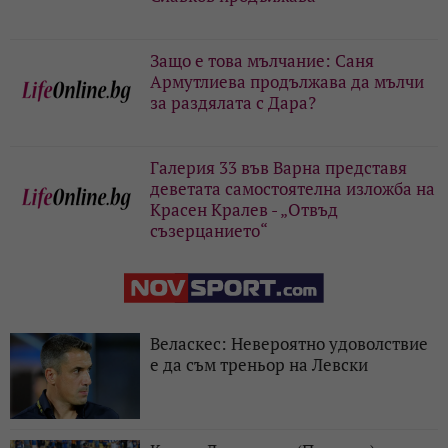
Защо е това мълчание: Саня
Армутлиева продължава да мълчи
за раздялата с Дара?
Галерия 33 във Варна представя
деветата самостоятелна изложба на
Красен Кралев - „Отвъд
съзерцанието“
Веласкес: Невероятно удоволствие
е да съм треньор на Левски