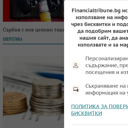
Financialtribune.bg и
използване на инфо
чрез бисквитки и под
Сърбия с нов ценови таван на горивата
да подобрим вашет
нашия сайт, да ан
ЕНЕРГЕТИКА
08:59, 14.03.2026
използвате и за ма
Персонализиран
съдържание, пр
посещения и из
Съхраняване на 
информация на 
ПОЛИТИКА ЗА ПОВЕР
БИСКВИТКИ