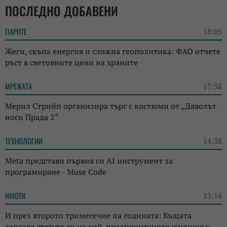
ПОСЛЕДНО ДОБАВЕНИ
ПАРИТЕ
18:05
Жеги, скъпа енергия и сложна геополитика: ФАО отчете
ръст в световните цени на храните
МРЕЖАТА
17:38
Мерил Стрийп организира търг с костюми от „Дяволът
носи Прада 2“
ТЕХНОЛОГИИ
14:38
Meta представи първия си AI инструмент за
програмиране - Muse Code
ИМОТИ
13:14
И през второто тримесечие на годината: Къщата
запазва статута си на най-предпочитаното жилище у