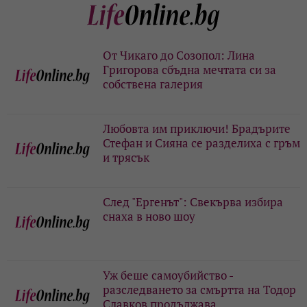
От Чикаго до Созопол: Лина
Григорова сбъдна мечтата си за
собствена галерия
Любовта им приключи! Брадърите
Стефан и Сияна се разделиха с гръм
и трясък
След "Ергенът": Свекърва избира
снаха в ново шоу
Уж беше самоубийство -
разследването за смъртта на Тодор
Славков продължава