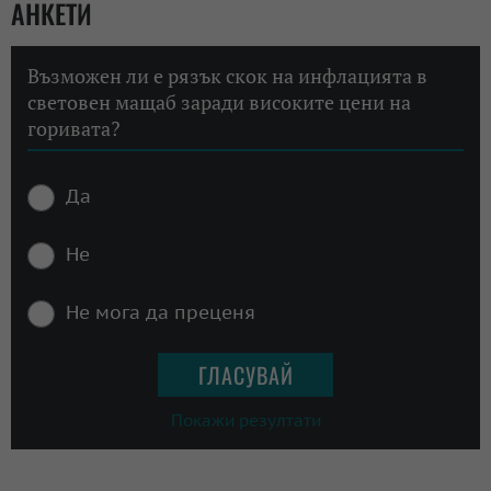
АНКЕТИ
Възможен ли е рязък скок на инфлацията в
световен мащаб заради високите цени на
горивата?
Да
Не
Не мога да преценя
Покажи резултати