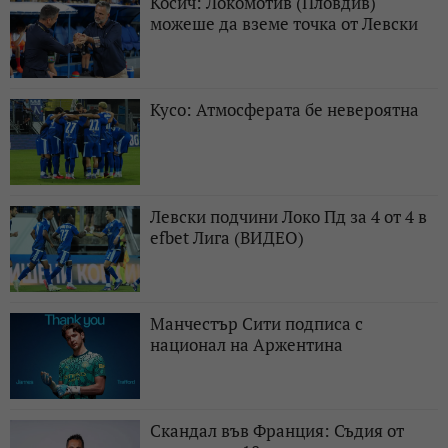
Косич: Локомотив (Пловдив)
можеше да вземе точка от Левски
Кусо: Атмосферата бе невероятна
Левски подчини Локо Пд за 4 от 4 в
efbet Лига (ВИДЕО)
Манчестър Сити подписа с
национал на Аржентина
Скандал във Франция: Съдия от