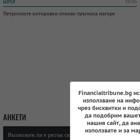
БОРСИ
10:45
Петролните котировки отново тръгнаха нагоре
Financialtribune.bg и
използване на инфо
чрез бисквитки и под
АНКЕТИ
да подобрим вашет
нашия сайт, да ан
използвате и за ма
Възможен ли е рязък скок на инфлацията в