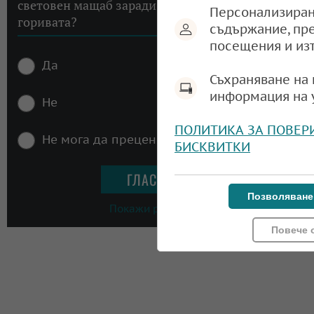
световен мащаб заради високите цени на
Персонализиран
горивата?
съдържание, пр
посещения и из
Да
Съхраняване на 
информация на 
Не
ПОЛИТИКА ЗА ПОВЕР
Не мога да преценя
БИСКВИТКИ
Позволяване
Покажи резултати
Повече 