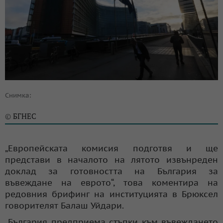
Снимка:
БГНЕС
©
„Европейската комисия подготвя и ще
представи в началото на лятото извънреден
доклад за готовността на България за
въвеждане на еврото“, това коментира на
редовния брифинг на институцията в Брюксел
говорителят Балаш Уйдари.
„България предприема стъпки към въвеждането