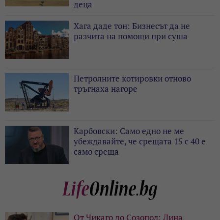
деца
Хага даде тон: Бизнесът да не
разчита на помощи при суша
Петролните котировки отново
тръгнаха нагоре
Карбовски: Само едно не ме
убеждавайте, че срещата 15 с 40 е
само среща
От Чикаго до Созопол: Лина