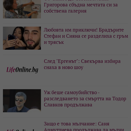
Григорова сбъдна мечтата си за
собствена галерия
Любовта им приключи! Брадърите
Стефан и Сияна се разделиха с гръм
и трясък
След "Ергенът": Свекърва избира
снаха в ново шоу
Уж беше самоубийство -
разследването за смъртта на Тодор
Славков продължава
Защо е това мълчание: Саня
Армутлиева продължава да мълчи