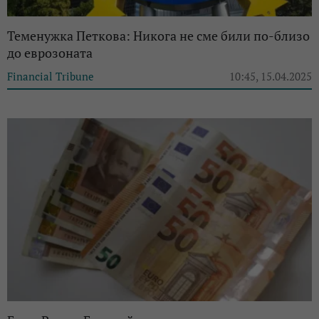
Теменужка Петкова: Никога не сме били по-близо
до еврозоната
Financial Tribune
10:45, 15.04.2025