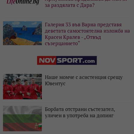
за раздялата с Дара?
Галерия 33 във Варна представя
деветата самостоятелна изложба на
Красен Кралев - „Отвъд
съзерцанието“
Наше момче с асистенция срещу
Ювентус
Борбата отстрани състезател,
уличен в употреба на допинг