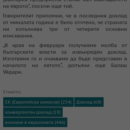
на еврото“, посочи още той.
Говорителят припомни, че в последния доклад
от миналата година е било отчтено, че страната
ни изпълнява три от четирите основни
изисквания.
„В края на февруари получихме молба от
българските власти за извънреден доклад.
Изготвяме го и очакваме да бъде представен в
началото на лятото“, допълни още Балаш
Уйдари.
Етикети:
ЕК (Европейска комисия) (254)
Доклад (68)
конвергентен доклад (19)
влизане в еврозоната (446)