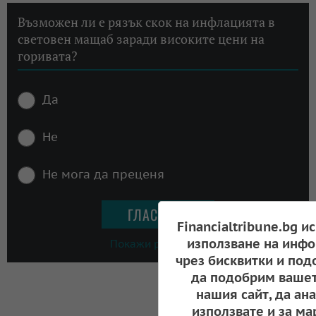
Възможен ли е рязък скок на инфлацията в
световен мащаб заради високите цени на
горивата?
Да
Не
Не мога да преценя
Financialtribune.bg и
използване на инфо
Покажи резултати
чрез бисквитки и под
да подобрим вашет
нашия сайт, да ан
използвате и за ма