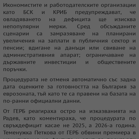
Икономистите и работодателските организации
като БСК и КРИБ предупреждават, че
овладяването на дефицита ще изисква
непопулярни мерки. Сред обсъжданите
сценарии са замразяване на планирани
увеличения на заплати в публичния сектор и
пенсии; вдигане на данъци или свиване на
административния апарат; ограничаване на
държавните инвестиции и обществените
поръчки.
Процедурата не отменя автоматично със задна
дата оценките за готовността на България за
еврозоната, тъй като те са правени на базата на
по-ранни официални данни.
От ГЕРБ реагираха остро на изказванията на
Радев, като коментираха, че процедурата по
свръхдефицит касае не 2025, а 2026-а година.
Теменужка Петкова от ГЕРБ обвини премиера в