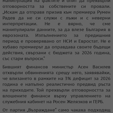
манипулация на фактите и опит да прехвърли
отговорността за собствените си провали.
„Искам да отправя призив към премиера Румен
Радев да не си служи с лъжи и с неверни
интерпретации. Не е вярно, че сме
манипулирали данните, за да влезе България в
еврозоната. Изпълнението за предишния
период е проверявано от НСИ и Евростат. Не е
хубаво премиерът да оправдава своите бъдещи
действия, свързани с бюджета за 2026 година,
със стари въпроси.“
Бившият финансов министър Асен Василев
отхвърли обвиненията срещу него, заявявайки,
че влизането в рамките на 3% дефицит за 2026
година е напълно реалистично предвид ръста
на приходите. Той прехвърли отговорността за
влошените финанси върху управлението на
служебния кабинет на Росен Желязков и ГЕРБ.
От партия „Възраждане“ само чакаха подходящ