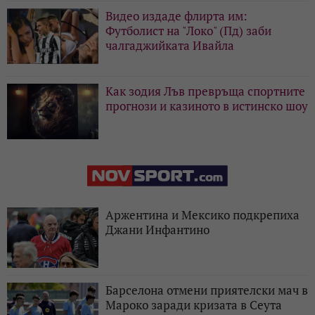
Видео издаде флирта им:
Футболист на "Локо" (Пд) заби
чалгаджийката Ивайла
Как зодия Лъв превръща спортните
прогнози и казиното в истинско шоу
Аржентина и Мексико подкрепиха
Джани Инфантино
Барселона отмени приятелски мач в
Мароко заради кризата в Сеута