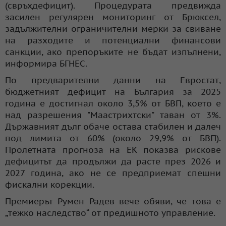
(свръхдефицит). Процедурата предвижда
засилен регулярен мониторинг от Брюксел,
задължителни ограничителни мерки за свиване
на разходите и потенциални финансови
санкции, ако препоръките не бъдат изпълнени,
информира БГНЕС.
По предварителни данни на Евростат,
бюджетният дефицит на България за 2025
година е достигнал около 3,5% от БВП, което е
над разрешения "Маастрихтски" таван от 3%.
Държавният дълг обаче остава стабилен и далеч
под лимита от 60% (около 29,9% от БВП).
Пролетната прогноза на ЕК показва рискове
дефицитът да продължи да расте през 2026 и
2027 година, ако не се предприемат спешни
фискални корекции.
Премиерът Румен Радев вече обяви, че това е
„тежко наследство“ от предишното управление.