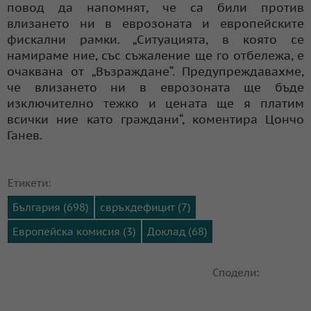
повод да напомнят, че са били против
влизането ни в еврозоната и европейските
фискални рамки. „Ситуацията, в която се
намираме ние, със съжаление ще го отбележа, е
очаквана от „Възраждане“. Предупреждавахме,
че влизането ни в еврозоната ще бъде
изключително тежко и цената ще я платим
всички ние като граждани“, коментира Цончо
Ганев.
Етикети:
България (698)
свръхдефицит (7)
Европейска комисия (3)
Доклад (68)
Сподели: