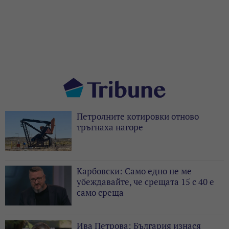
Петролните котировки отново
тръгнаха нагоре
Карбовски: Само едно не ме
убеждавайте, че срещата 15 с 40 е
само среща
Ива Петрова: България изнася