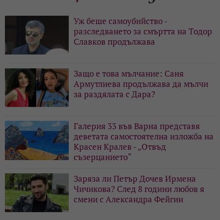
Уж беше самоубийство -
разследването за смъртта на Тодор
Славков продължава
Защо е това мълчание: Саня
Армутлиева продължава да мълчи
за раздялата с Дара?
Галерия 33 във Варна представя
деветата самостоятелна изложба на
Красен Кралев - „Отвъд
съзерцанието“
Заряза ли Петър Дочев Ирмена
Чичикова? След 8 години любов я
смени с Александра Фейгин