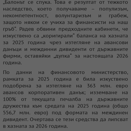
„Балонът се спука. Това е резултат от тежкото
наследство, което получаваме – популизъм,
некомпетентност, волунтаризъм и грабеж,
защото някои се учиха за финансисти на наш
гръб“. Радев обвини предходните кабинети, че
изкуствено са „коригирали“ баланса на хазната
за 2025 година чрез изтегляне на авансови
данъци и междинни дивиденти от държавните
фирми, оставяйки „дупка“ за настоящата 2026
година.
По данни на финансовото министерство,
рамката за 2025 година е била изкуствено
подобрена за изтегляне на 363 млн. евро
авансов корпоративен данък; изземване на
100% от текущата печалба на държавните
дружества към средата на 2025 година (общо
556,7 млн. евро) под формата на междинен
дивидент. Очертава се тези средства да липсват
в хазната за 2026 година.