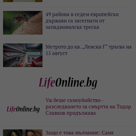
49 района в седем европейски
държави са засегнати от
западнонилска треска
Метрото до кв. „Левски Г“ тръгва на
15 август
Уж беше самоубийство -
разследването за смъртта на Тодор
Славков продължава
Защо е това мълчание: Саня