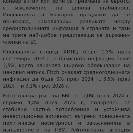
конвергентни критерии за приемане на еврото,
с изключение на ценова стабилност.
Инфлацията в България продължи да се
понижава, намалявайки разликата между
средногодишната инфлация в страната и тази
на трите най-добре представящи се държави-
членки на ЕС.
Инфлацията според ХИПЦ беше 1,5% през
септември 2024 г., а базисната инфлация беше
2,3%, което означава широко облекчаване на
ценовия натиск. Fitch очакват средногодишната
инфлация да бъде 3% през 2024 г., 3,5% през
2025 г. и 3,1% през 2026 г.
Fitch очаква ръст на БВП от 2,0% през 2024 г.
спрямо 1,8% през 2023 г., подкрепен от
стабилно частно потребление и устойчива
инвестиционна активност, въпреки повишената
политическа несигурност и закъсненията в
изпълнението на ПВУ. Рейтинговата агенция