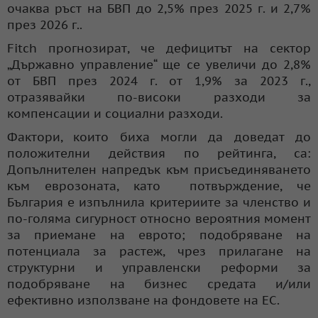
очаква ръст на БВП до 2,5% през 2025 г. и 2,7%
през 2026 г..
Fitch прогнозират, че дефицитът на сектор
„Държавно управление“ ще се увеличи до 2,8%
от БВП през 2024 г. от 1,9% за 2023 г.,
отразявайки по-високи разходи за
компенсации и социални разходи.
Фактори, които биха могли да доведат до
положителни действия по рейтинга, са:
Допълнителен напредък към присъединяването
към еврозоната, като потвърждение, че
България е изпълнила критериите за членство и
по-голяма сигурност относно вероятния момент
за приемане на еврото; подобряване на
потенциала за растеж, чрез прилагане на
структурни и управленски реформи за
подобряване на бизнес средата и/или
ефективно използване на фондовете на ЕС.