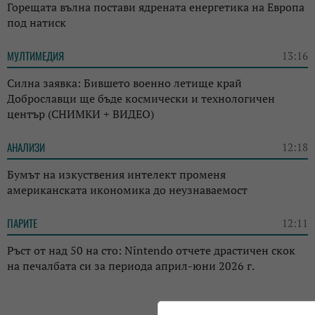
Горещата вълна постави ядрената енергетика на Европа
под натиск
МУЛТИМЕДИЯ
13:16
Силна заявка: Бившето военно летище край
Доброславци ще бъде космически и технологичен
център (СНИМКИ + ВИДЕО)
АНАЛИЗИ
12:18
Бумът на изкуствения интелект променя
американската икономика до неузнаваемост
ПАРИТЕ
12:11
Ръст от над 50 на сто: Nintendo отчете драстичен скок
на печалбата си за периода април-юни 2026 г.