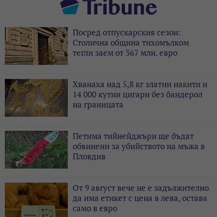
Посред отпускарския сезон:
Столична община тихомълком
тегли заем от 367 млн. евро
Хванаха над 5,8 кг златни накити и
14 000 кутии цигари без бандерол
на границата
Петима тийнейджъри ще бъдат
обвинени за убийството на мъжа в
Пловдив
От 9 август вече не е задължително
да има етикет с цена в лева, остава
само в евро