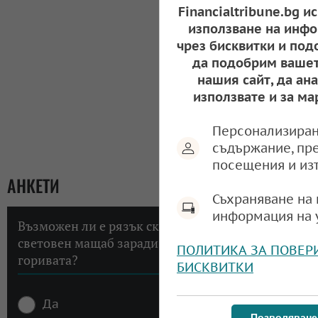
Financialtribune.bg и
използване на инфо
чрез бисквитки и под
да подобрим вашет
нашия сайт, да ан
използвате и за ма
Персонализиран
съдържание, пр
посещения и из
АНКЕТИ
Съхраняване на 
информация на 
Възможен ли е рязък скок на инфлацията в
световен мащаб заради високите цени на
ПОЛИТИКА ЗА ПОВЕР
горивата?
БИСКВИТКИ
Да
Позволяване