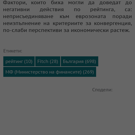
Фактори, които биха могли да доведат до
негативни действия по рейтинга, са:
неприсъединяване към еврозоната поради
неизпълнение на критериите за конвергенция,
по-слаби перспективи за икономически растеж.
Етикети:
рейтинг (10)
Fitch (28)
България (698)
МФ (Министерство на финансите) (269)
Сподели: