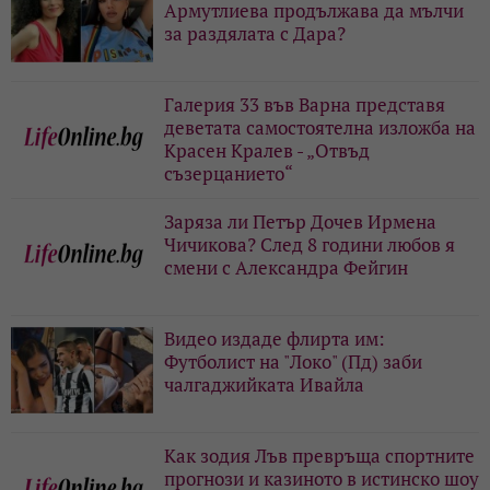
Армутлиева продължава да мълчи
за раздялата с Дара?
Галерия 33 във Варна представя
деветата самостоятелна изложба на
Красен Кралев - „Отвъд
съзерцанието“
Заряза ли Петър Дочев Ирмена
Чичикова? След 8 години любов я
смени с Александра Фейгин
Видео издаде флирта им:
Футболист на "Локо" (Пд) заби
чалгаджийката Ивайла
Как зодия Лъв превръща спортните
прогнози и казиното в истинско шоу