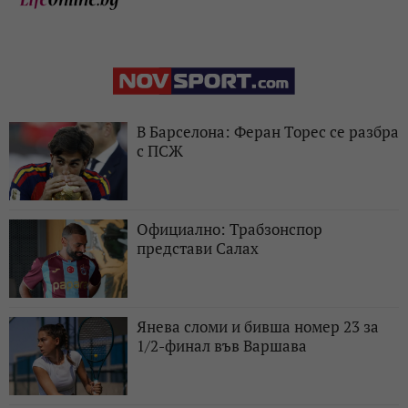
В Барселона: Феран Торес се разбра
с ПСЖ
Официално: Трабзонспор
представи Салах
Янева сломи и бивша номер 23 за
1/2-финал във Варшава