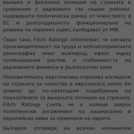
външна и фискална позиция на страната в
сравнение с държавите със същия рейтинг,
надеждната политическа рамка от членството в
ЕС и дългогодишното функциониране на
режима на паричен съвет, съобщават от МФ.
Също така, Fitch Ratings отбелязват, че ниската
производителност на труда и неблагоприятната
демография имат възпиращ ефект върху
потенциалния растеж и стабилността на
държавните финанси в дългосрочен план.
Положителната перспектива отразява изгледите
на страната за членство в еврозоната, което би
довело до по-нататъшни подобрения на
показателите за външната позиция на страната.
Fitch Ratings счита, че е налице широк
политически ангажимент на национално и
европейско ниво за приемане на еврото.
България отговаря на всички номинални