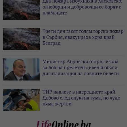
Два пожара избухнаха в Хасковско,
огнеборци и доброволци се борят с
пламъците
Трети ден гасят голям горски пожар
в Сърбия, евакуираха хора край
Белград
Министър Абровски откри сезона
за лов на прелетен дивеч и обяви
дигитализация на ловните билети
ТИР навлезе в насрещното край
Дъбово след спукана гума, по чудо
няма жертви