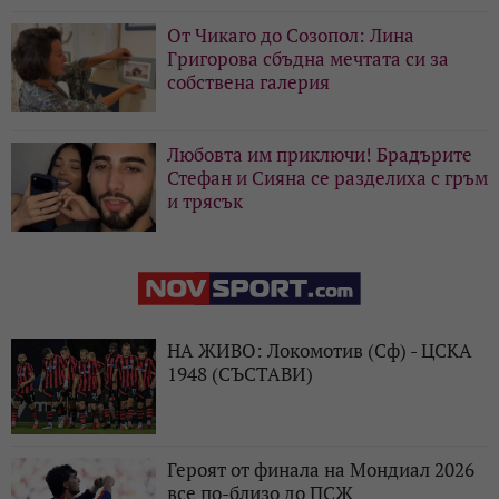
От Чикаго до Созопол: Лина
Григорова сбъдна мечтата си за
собствена галерия
Любовта им приключи! Брадърите
Стефан и Сияна се разделиха с гръм
и трясък
НА ЖИВО: Локомотив (Сф) - ЦСКА
1948 (СЪСТАВИ)
Героят от финала на Мондиал 2026
все по-близо до ПСЖ