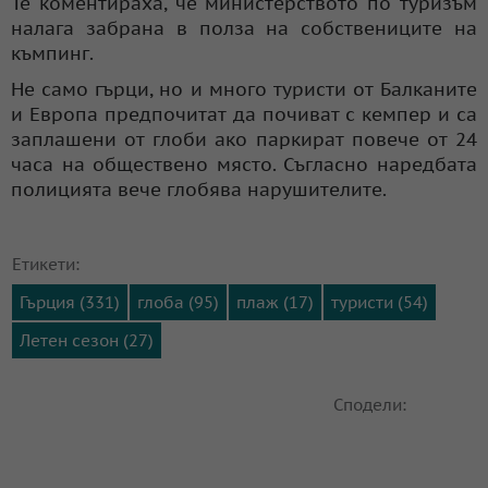
Те коментираха, че министерството по туризъм
налага забрана в полза на собствениците на
къмпинг.
Не само гърци, но и много туристи от Балканите
и Европа предпочитат да почиват с кемпер и са
заплашени от глоби ако паркират повече от 24
часа на обществено място. Съгласно наредбата
полицията вече глобява нарушителите.
Етикети:
Гърция (331)
глоба (95)
плаж (17)
туристи (54)
Летен сезон (27)
Сподели: