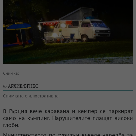
Снимка:
АРХИВ/БГНЕС
©
Снимката е илюстративна
В Гърция вече каравана и кемпер се паркират
само на къмпинг. Нарушителите плащат високи
глоби.
Министерството по туризъм въведе наредба за