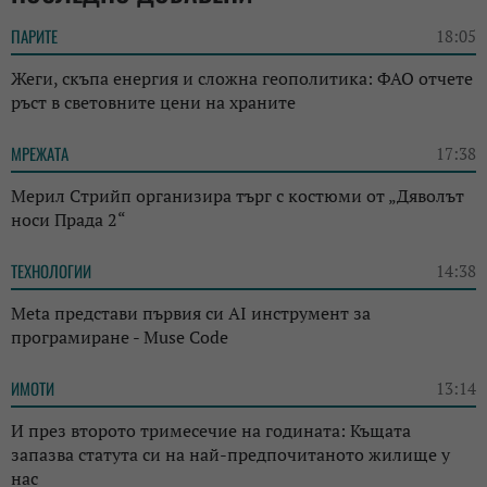
ПАРИТЕ
18:05
Жеги, скъпа енергия и сложна геополитика: ФАО отчете
ръст в световните цени на храните
МРЕЖАТА
17:38
Мерил Стрийп организира търг с костюми от „Дяволът
носи Прада 2“
ТЕХНОЛОГИИ
14:38
Meta представи първия си AI инструмент за
програмиране - Muse Code
ИМОТИ
13:14
И през второто тримесечие на годината: Къщата
запазва статута си на най-предпочитаното жилище у
нас