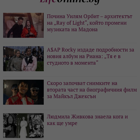
Почина Уилям Орбит – архитектът
на „Ray of Light“, който промени
музиката на Мадона
A$AP Rocky издаде подробности за
новия албум на Риана: „Тя е в
студиото в момента“
Скоро започват снимките на
втората част на биографичния филм
за Майкъл Джексън
Людмила Живкова знаела кога и
как ще умре