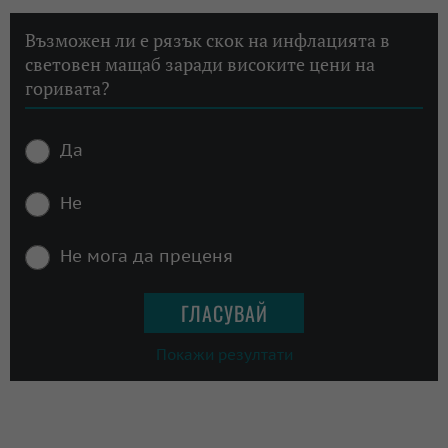
Възможен ли е рязък скок на инфлацията в
световен мащаб заради високите цени на
горивата?
Да
Не
Не мога да преценя
Покажи резултати