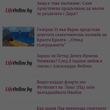
Защо е това мълчание: Саня
Армутлиева продължава да мълчи
за раздялата с Дара?
Галерия 33 във Варна представя
деветата самостоятелна изложба на
Красен Кралев - „Отвъд
съзерцанието“
Заряза ли Петър Дочев Ирмена
Чичикова? След 8 години любов я
смени с Александра Фейгин
Видео издаде флирта им:
Футболист на "Локо" (Пд) заби
чалгаджийката Ивайла
Как зодия Лъв превръща спортните