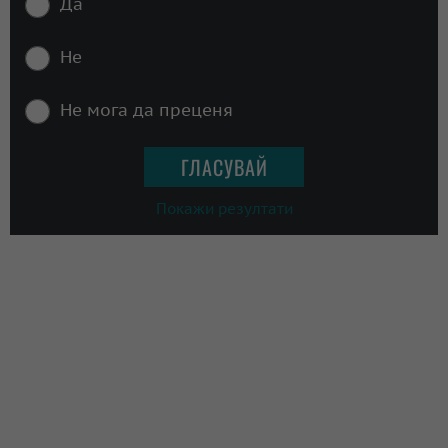
Да
Не
Не мога да преценя
Покажи резултати