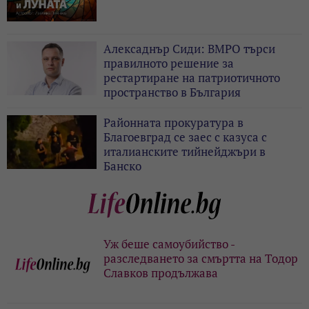
Алексаднър Сиди: ВМРО търси
правилното решение за
рестартиране на патриотичното
пространство в България
Районната прокуратура в
Благоевград се заес с казуса с
италианските тийнейджъри в
Банско
Уж беше самоубийство -
разследването за смъртта на Тодор
Славков продължава