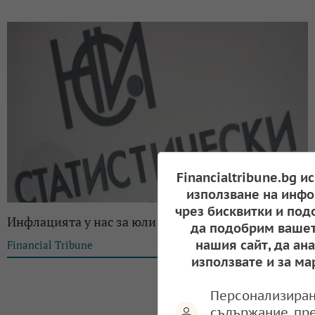
Financialtribune.bg и
използване на инфо
чрез бисквитки и под
Инфлацията у нас за юли е 1,7%
да подобрим вашет
нашия сайт, да ан
Financial Tribune
11:44, 15.08.2025
използвате и за ма
Персонализиран
съдържание, пр