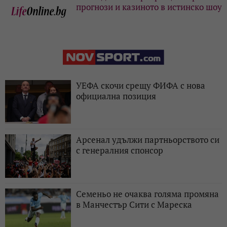
прогнози и казиното в истинско шоу
УЕФА скочи срещу ФИФА с нова
официална позиция
Арсенал удължи партньорството си
с генералния спонсор
Семеньо не очаква голяма промяна
в Манчестър Сити с Мареска