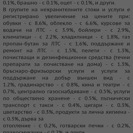
0.1%, брашно - с 0.1%, оцет - с 0.1%, и други.
В групите на нехранителните стоки и услуги е
регистрирано увеличение на цените при:
обувки - с 8.6%, облекло - с 6.6%, курсове за
водачи на ЛТС - с 3.9%, бойлери - с 2.9%,
климатици - с 2.2%, хладилници - с 1.8%, газ
пропан-бутан за ЛТС - с 1.6%, поддържане и
ремонт на ЛТС - с 1.5%, пелети - с 1.3%,
почистващи и дезинфекционни средства (течни
препарати за почистване на дома) - с 1.3%,
бръснаро-фризьорски услуги и услуги за
поддържане на добър външен вид - с
1.2%, градинарство - с 0.8%, кина и театри - с
0.7%, централно газоснабдяване - с 0.5%, услуги
по обществено хранене - с 0.5%, пътнически
транспорт с такси - с 0.4%, цигари - с 0.3%,
цветарство - с 0.3%, продукти за лична хигиена -
с 0.3%, дърва за
отопление - с 0.2%, готварски печки - с 0.2%,
прахосмукачки - с 0.2%, и други.