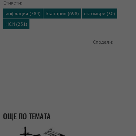
Етикети:
инфлация (784)
България (698)
октомври (30)
НСИ (231)
Сподели:
ОЩЕ ПО ТЕМАТА