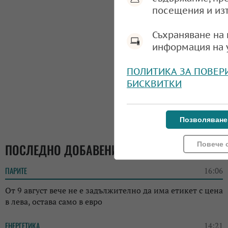
посещения и из
Съхраняване на 
информация на 
ПОЛИТИКА ЗА ПОВЕР
БИСКВИТКИ
Позволяване
Повече 
ПОСЛЕДНО ДОБАВЕНИ
ПАРИТЕ
16:06
От 9 август вече не е задължително да има етикет с цена
в лева, остава само в евро
ЕНЕРГЕТИКА
14:21