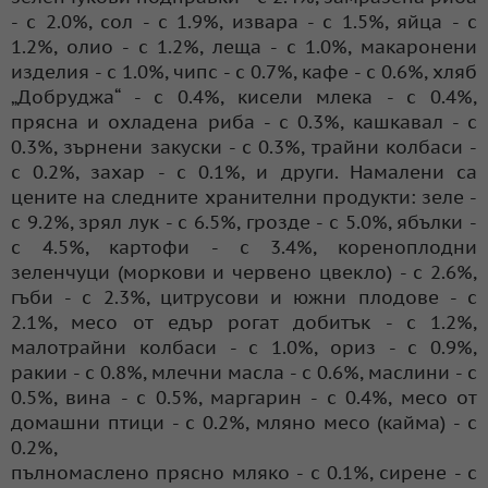
- с 2.0%, сол - с 1.9%, извара - с 1.5%, яйца - с
1.2%, олио - с 1.2%, леща - с 1.0%, макаронени
изделия - с 1.0%, чипс - с 0.7%, кафе - с 0.6%, хляб
„Добруджа“ - с 0.4%, кисели млека - с 0.4%,
прясна и охладена риба - с 0.3%, кашкавал - с
0.3%, зърнени закуски - с 0.3%, трайни колбаси -
с 0.2%, захар - с 0.1%, и други. Намалени са
цените на следните хранителни продукти: зеле -
с 9.2%, зрял лук - с 6.5%, грозде - с 5.0%, ябълки -
с 4.5%, картофи - с 3.4%, кореноплодни
зеленчуци (моркови и червено цвекло) - с 2.6%,
гъби - с 2.3%, цитрусови и южни плодове - с
2.1%, месо от едър рогат добитък - с 1.2%,
малотрайни колбаси - с 1.0%, ориз - с 0.9%,
ракии - с 0.8%, млечни масла - с 0.6%, маслини - с
0.5%, вина - с 0.5%, маргарин - с 0.4%, месо от
домашни птици - с 0.2%, мляно месо (кайма) - с
0.2%,
пълномаслено прясно мляко - с 0.1%, сирене - с