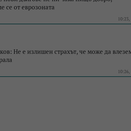
е се от еврозоната
e
10:23,
ов: Не е излишен страхът, че може да влезе
рала
e
10:26,