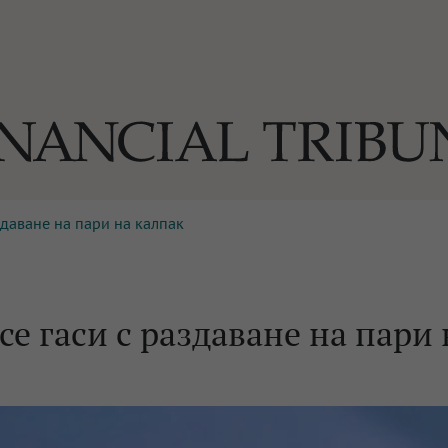
здаване на пари на калпак
ОГИИ
За нас
Реклама
Ко
И
Част от Tribune Media Gr
А
е гаси с раздаване на пари 
БИЛИ
ЕДИЯ