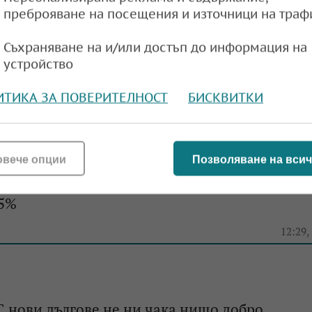
преброяване на посещения и източници на траф
Съхраняване на и/или достъп до информация на
Дълговото финансиране за България става вс
устройство
ИТИКА ЗА ПОВЕРИТЕЛНОСТ
БИСКВИТКИ
e
15:18,
овече опции
Позволяване на всич
 180,55 млн. лева при изключително неизгод
65%
e
12:29,
С нови дългове не ни чака нищо добро,