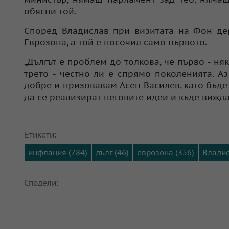
обясни той.
Според Владислав при визитата на Фон де
Еврозона, а той е посочил само първото.
„Дългът е проблем до толкова, че първо - няк
трето - честно ли е спрямо поколенията. 
добре и призовавам Асен Василев, като бъде
да се реализират неговите идеи и къде вижда
Етикети:
инфлация (784)
дълг (46)
еврозона (356)
Владис
Сподели: