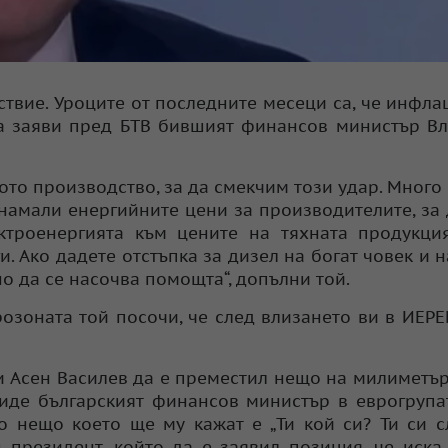
ствие. Уроците от последните месеци са, че инфла
ова заяви пред БТВ бившият финансов министър В
то производство, за да смекчим този удар. Много
намали енергийните цени за производителите, за 
ктроенергията към цените на тяхната продукци
. Ако дадете отстъпка за дизел на богат човек и н
о да се насочва помощта“, допълни той.
розоната той посочи, че след влизането ви в ИЕР
ли Асен Василев да е преместил нещо на милиметъ
отиде българският финансов министър в еврогруп
то нещо което ще му кажат е „Ти кой си? Ти си 
президент, който да е заявил позиция, че иска 