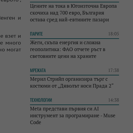
Цените на тока в Югоизточна Европа
скочиха над 700 евро, България
Шенген и
остава сред най-евтините пазари
ПАРИТЕ
18:05
е взет и
Жеги, скъпа енергия и сложна
те много
геополитика: ФАО отчете ръст в
но могат
световните цени на храните
МРЕЖАТА
17:38
Мерил Стрийп организира търг с
костюми от „Дяволът носи Прада 2“
ТЕХНОЛОГИИ
14:38
Meta представи първия си AI
инструмент за програмиране - Muse
Code