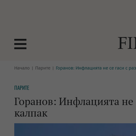
БОРСИ
Начало
Парите
Горанов: Инфлацията не се гаси с ра
ТЕХНОЛ
КРИПТО
АНАЛИЗ
ПАРИТЕ
БАНКИ
МРЕЖАТ
Горанов: Инфлацията не с
ПАРИТЕ
ИМОТИ
калпак
ЗАСТРАХОВАНЕ
АВТОМО
ЕНЕРГЕТИКА
МУЛТИМ