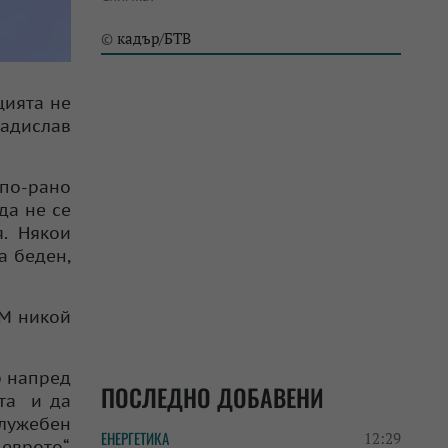
кадър/БТВ
©
цията не
ладислав
 по-рано
да не се
я. Някои
а беден,
ЕМ никой
р напред
ПОСЛЕДНО ДОБАВЕНИ
ата и да
служебен
ЕНЕРГЕТИКА
12:29
еврото“,