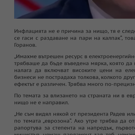
Инфлацията не е причина за нищо, тя е след
се гаси с раздаване на пари на калпак“, т
Горанов.
„Имахме вътрешен ресурс в електроенергийно
трябваше да бъде въведена мярка, която да 
налага да включват високите цени на еле
бизнеси не пострадаха толкова, колкото други
ефектът е различен. Трябва много по-прецизн
По темата за влизането на страната ни в ев
нищо не е направил.
„Не съм видял някой от президента Радев и
по темата „еврозона“. Ако утре трябва да 
рапортува за степента на напредък, първо
министър, нямаш парламент зад теб, нямаш 