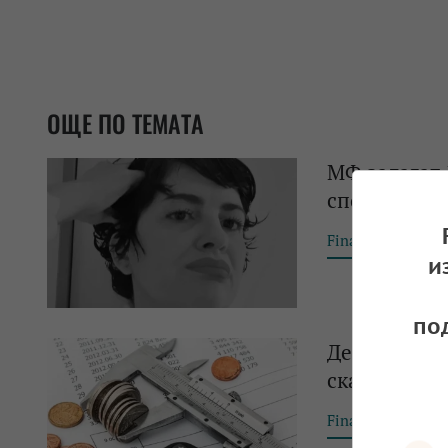
ОЩЕ ПО ТЕМАТА
МФ залагат 
според БНБ 
Financial Tribun
и
по
Дефицитът в 
скача на 15,
Financial Tribun