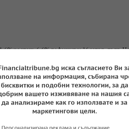
1,6% растеж, 6,6% дефицит и 16 млрд. дълг. Н
растежът ще е едва 0,1%…
Financialtribune.bg иска съгласието Ви з
e
17:21,
зползване на информация, събирана чр
бисквитки и подобни технологии, за да
добрим вашето изживяване на нашия са
бюджета ще е в размер на 4.2%, а за 2023 г. 
да анализираме как го използвате и за
9 млрд. лв.
маркетингови цели.
e
16:24,
Персонализирана реклама и съдържание,