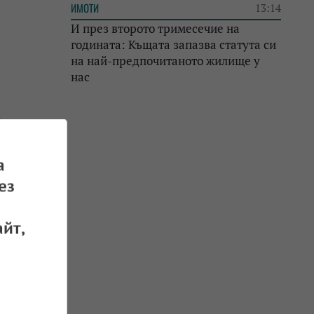
ИМОТИ
13:14
И през второто тримесечие на
годината: Къщата запазва статута си
на най-предпочитаното жилище у
нас
о
а
 23.10.2022
ез
йт,
дългът
 20.10.2022