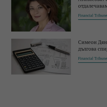
отдалечавам
Financial Tribun
Симеон Дянк
дългова спи
Financial Tribun