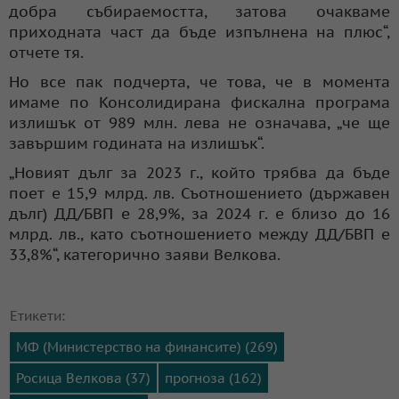
добра събираемостта, затова очакваме
приходната част да бъде изпълнена на плюс“,
отчете тя.
Но все пак подчерта, че това, че в момента
имаме по Консолидирана фискална програма
излишък от 989 млн. лева не означава, „че ще
завършим годината на излишък“.
„Новият дълг за 2023 г., който трябва да бъде
поет е 15,9 млрд. лв. Съотношението (държавен
дълг) ДД/БВП е 28,9%, за 2024 г. е близо до 16
млрд. лв., като съотношението между ДД/БВП е
33,8%“, категорично заяви Велкова.
Етикети:
МФ (Министерство на финансите) (269)
Росица Велкова (37)
прогноза (162)