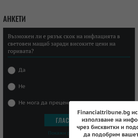
АНКЕТИ
Възможен ли е рязък скок на инфлацията в
световен мащаб заради високите цени на
горивата?
Да
Не
Не мога да преценя
Financialtribune.bg и
използване на инфо
чрез бисквитки и под
Покажи резултати
да подобрим вашет