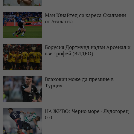
Ман Юнайтед си хареса Скалвини
от Аталанта
Борусия Дортмунд надви Арсенал и
взе трофей (ВИДЕО)
Влахович може да премине в
Турция
НА ЖИВО: Черно море - Лудогорец
0:0