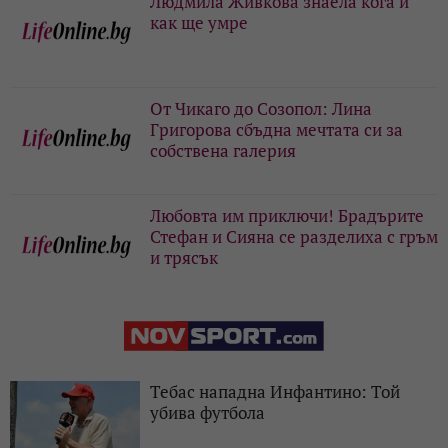
Людмила Живкова знаела кога и
как ще умре
От Чикаго до Созопол: Лина
Григорова сбъдна мечтата си за
собствена галерия
Любовта им приключи! Брадърите
Стефан и Сияна се разделиха с гръм
и трясък
Тебас нападна Инфантино: Той
убива футбола