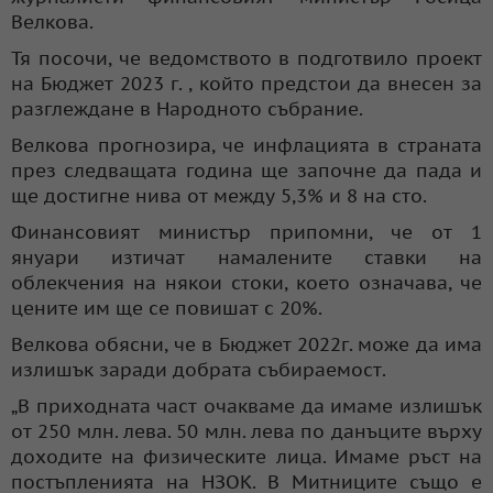
Велкова.
Тя посочи, че ведомството в подготвило проект
на Бюджет 2023 г. , който предстои да внесен за
разглеждане в Народното събрание.
Велкова прогнозира, че инфлацията в страната
през следващата година ще започне да пада и
ще достигне нива от между 5,3% и 8 на сто.
Финансовият министър припомни, че от 1
януари изтичат намалените ставки на
облекчения на някои стоки, което означава, че
цените им ще се повишат с 20%.
Велкова обясни, че в Бюджет 2022г. може да има
излишък заради добрата събираемост.
„В приходната част очакваме да имаме излишък
от 250 млн. лева. 50 млн. лева по данъците върху
доходите на физическите лица. Имаме ръст на
постъпленията на НЗОК. В Митниците също е