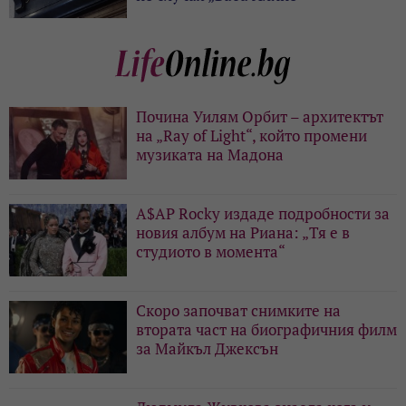
Почина Уилям Орбит – архитектът
на „Ray of Light“, който промени
музиката на Мадона
A$AP Rocky издаде подробности за
новия албум на Риана: „Тя е в
студиото в момента“
Скоро започват снимките на
втората част на биографичния филм
за Майкъл Джексън