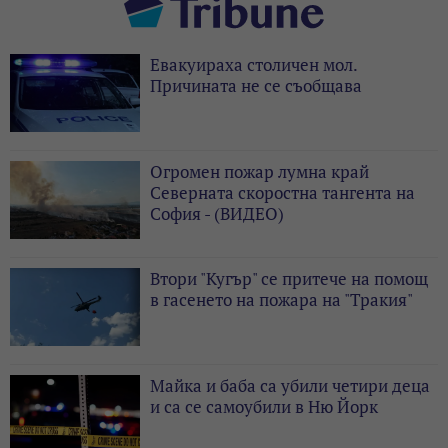
Евакуираха столичен мол.
Причината не се съобщава
Огромен пожар лумна край
Северната скоростна тангента на
София - (ВИДЕО)
Втори "Кугър" се притече на помощ
в гасенето на пожара на "Тракия"
Майка и баба са убили четири деца
и са се самоубили в Ню Йорк