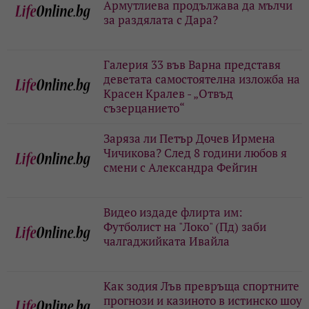
Армутлиева продължава да мълчи
за раздялата с Дара?
Галерия 33 във Варна представя
деветата самостоятелна изложба на
Красен Кралев - „Отвъд
съзерцанието“
Заряза ли Петър Дочев Ирмена
Чичикова? След 8 години любов я
смени с Александра Фейгин
Видео издаде флирта им:
Футболист на "Локо" (Пд) заби
чалгаджийката Ивайла
Как зодия Лъв превръща спортните
прогнози и казиното в истинско шоу