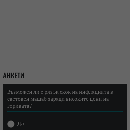
АНКЕТИ
Възможен ли е рязък скок на инфлацията в
световен мащаб заради високите цени на
горивата?
Да