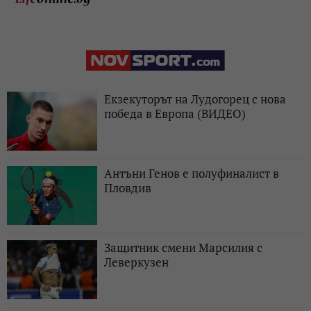
Екзекуторът на Лудогорец с нова
победа в Европа (ВИДЕО)
Антъни Генов е полуфиналист в
Пловдив
Защитник смени Марсилия с
Леверкузен