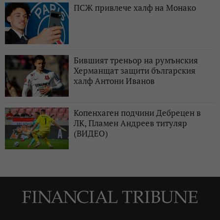
ПСЖ привлече халф на Монако
Бившият треньор на румънския
Херманщат защити българския
халф Антони Иванов
Копенхаген подчини Дебрецен в
ЛК, Пламен Андреев титуляр
(ВИДЕО)