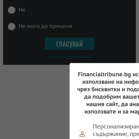
Не
Не мога да преценя
Покажи резултати
Financialtribune.bg и
използване на инфо
чрез бисквитки и под
да подобрим вашет
нашия сайт, да ан
използвате и за ма
Персонализиран
съдържание, пр