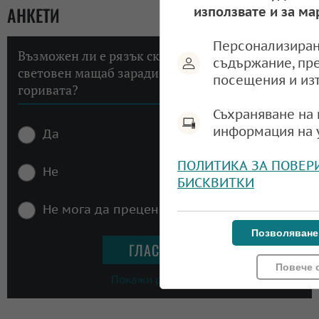
АНКЕТИ
използвате и за ма
Персонализиран
Възможен ли е рязък скок на инфлацията в
съдържание, пр
световен мащаб заради високите цени на
посещения и из
горивата?
Съхраняване на 
информация на 
Да
ПОЛИТИКА ЗА ПОВЕР
Не
БИСКВИТКИ
Не мога да преценя
Позволяване
Повече 
Покажи резултати