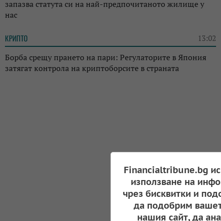
запазва статута си на най-предпочитаното жилище у
нас
КРИПТО
13:02
Борба срещу прането на пари: Регулаторите в Япония
затягат контрола на криптоборсите в страната
Financialtribune.bg и
използване на инфо
чрез бисквитки и под
да подобрим вашет
нашия сайт, да ан