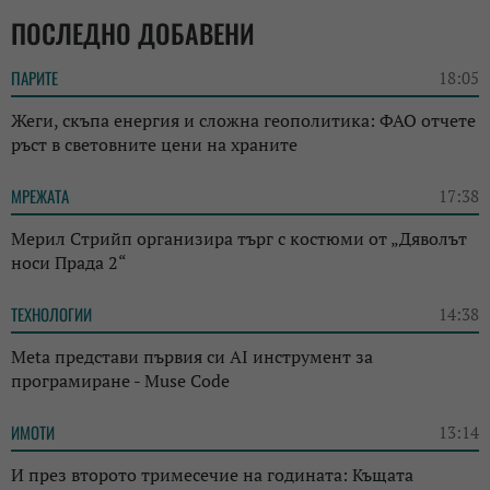
ПОСЛЕДНО ДОБАВЕНИ
ПАРИТЕ
18:05
Жеги, скъпа енергия и сложна геополитика: ФАО отчете
ръст в световните цени на храните
МРЕЖАТА
17:38
Мерил Стрийп организира търг с костюми от „Дяволът
носи Прада 2“
ТЕХНОЛОГИИ
14:38
Meta представи първия си AI инструмент за
програмиране - Muse Code
ИМОТИ
13:14
И през второто тримесечие на годината: Къщата