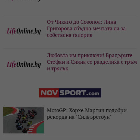
От Чикаго до Созопол: Лина
Григорова сбъдна мечтата си за
собствена галерия
Любовта им приключи! Брадърите
Стефан и Сияна се разделиха с гръм
и трясък
MotoGP: Хорхе Мартин подобри
рекорда на "Силвърстоун"