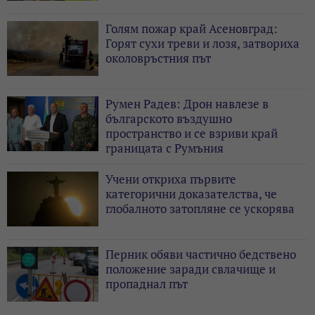
Голям пожар край Асеновград:
Горят сухи треви и лозя, затвориха
околовръстния път
Румен Радев: Дрон навлезе в
българското въздушно
пространство и се взриви край
границата с Румъния
Учени откриха първите
категорични доказателства, че
глобалното затопляне се ускорява
Перник обяви частично бедствено
положение заради свлачище и
пропаднал път