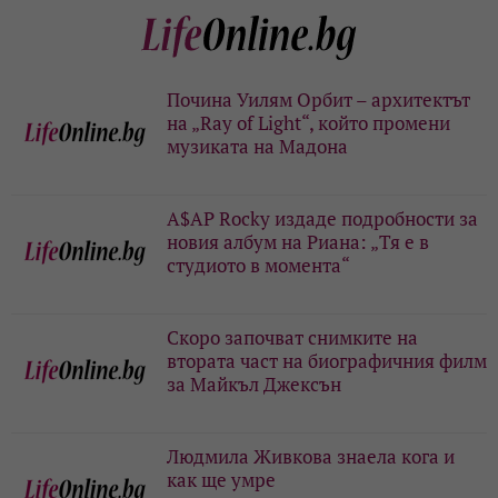
Почина Уилям Орбит – архитектът
на „Ray of Light“, който промени
музиката на Мадона
A$AP Rocky издаде подробности за
новия албум на Риана: „Тя е в
студиото в момента“
Скоро започват снимките на
втората част на биографичния филм
за Майкъл Джексън
Людмила Живкова знаела кога и
как ще умре