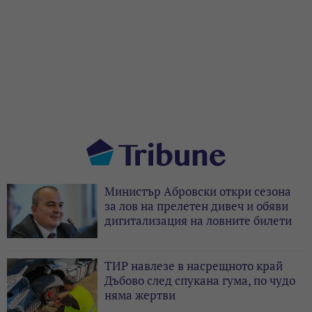
Министър Абровски откри сезона
за лов на прелетен дивеч и обяви
дигитализация на ловните билети
ТИР навлезе в насрещното край
Дъбово след спукана гума, по чудо
няма жертви