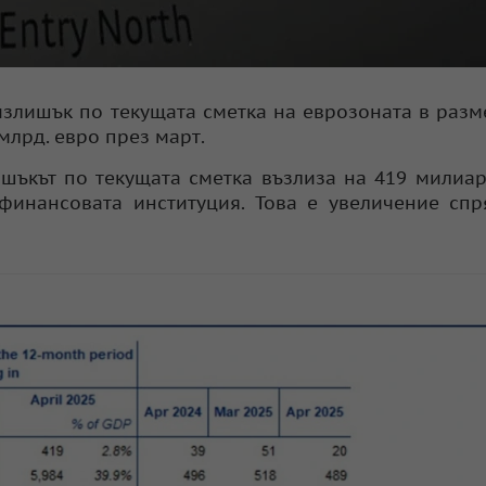
излишък по текущата сметка на еврозоната в разм
млрд. евро през март.
ишъкът по текущата сметка възлиза на 419 милиа
т финансовата институция. Това е увеличение сп