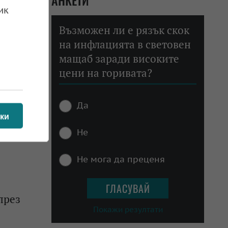
АНКЕТИ
ик
Възможен ли е рязък скок
на инфлацията в световен
 19.02.2025
мащаб заради високите
цени на горивата?
Да
ки
 18.10.2024
Не
Не мога да преценя
през
Покажи резултати