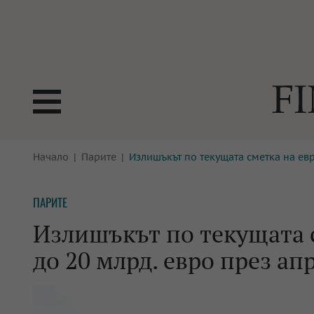
БОРСИ
Начало
Парите
Излишъкът по текущата сметка на евр
ТЕХНОЛ
КРИПТО
АНАЛИЗ
ПАРИТЕ
БАНКИ
МРЕЖАТ
Излишъкът по текущата с
ПАРИТЕ
ИМОТИ
до 20 млрд. евро през ап
ЗАСТРАХОВАНЕ
АВТОМО
ЕНЕРГЕТИКА
МУЛТИМ