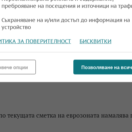
преброяване на посещения и източници на траф
млрд. евро е нараснал излишъкът по текущата
розоната в края на 2024 г.
Съхраняване на и/или достъп до информация на
устройство
e
16:27,
ИТИКА ЗА ПОВЕРИТЕЛНОСТ
БИСКВИТКИ
о текущата сметка на еврозоната се топи
овече опции
Позволяване на всич
e
16:17,
о текущата сметка на еврозоната намалява 