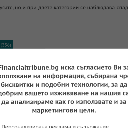
угите, но и при двете категории се наблюдава спа
(356)
Financialtribune.bg иска съгласието Ви з
зползване на информация, събирана чр
бисквитки и подобни технологии, за да
добрим вашето изживяване на нашия са
да анализираме как го използвате и за
маркетингови цели.
Персонализирана реклама и съдържание,