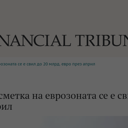
озоната се е свил до 20 млрд. евро през април
ОГИИ
За нас
Реклама
Ко
И
Част от Tribune Media Gr
А
метка на еврозоната се е с
рил
БИЛИ
ЕДИЯ