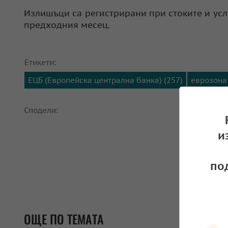
Излишъци са регистрирани при стоките и усл
предходния месец.
Етикети:
ЕЦБ (Европейска централна банка) (257)
еврозона 
Сподели:
и
по
ОЩЕ ПО ТЕМАТА