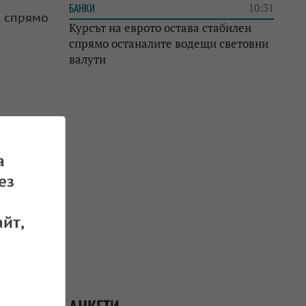
БАНКИ
10:31
д спрямо
Курсът на еврото остава стабилен
спрямо останалите водещи световни
валути
а
ез
йт,