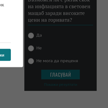
ик
на инфлацията в световен
 12.08.2024
мащаб заради високите
цени на горивата?
Да
Не
ки
Не мога да преценя
Покажи резултати