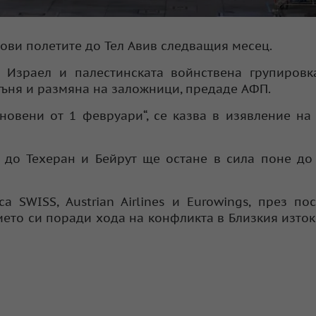
ови полетите до Тел Авив следващия месец.
 Израел и палестинската войнствена групировк
гъня и размяна на заложници, предаде АФП.
новени от 1 февруари“, се казва в изявление на 
е до Техеран и Бейрут ще остане в сила поне до
а SWISS, Austrian Airlines и Eurowings, през по
то си поради хода на конфликта в Близкия изток,