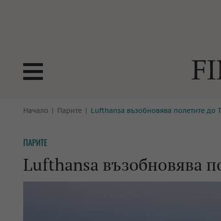
БОРСИ
Начало
Парите
Lufthansa възобновява полетите до 
ТЕХНОЛ
КРИПТО
АНАЛИЗ
ПАРИТЕ
БАНКИ
МРЕЖАТ
Lufthansa възобновява п
ПАРИТЕ
ИМОТИ
ЗАСТРАХОВАНЕ
АВТОМО
ЕНЕРГЕТИКА
МУЛТИМ