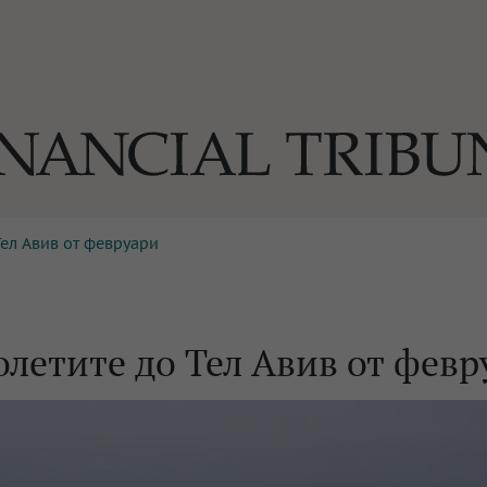
Тел Авив от февруари
ОГИИ
За нас
Реклама
Ко
И
Част от Tribune Media Gr
А
олетите до Тел Авив от февр
БИЛИ
ЕДИЯ