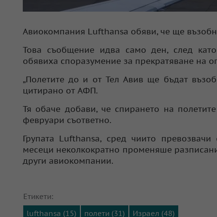
Авиокомпания Lufthansa обяви, че ще възобн
Това съобщение идва само ден, след като
обявиха споразумение за прекратяване на о
„Полетите до и от Тел Авив ще бъдат възоб
цитирано от АФП.
Тя обаче добави, че спирането на полетит
февруари съответно.
Групата Lufthansa, сред чиито превозвачи с
месеци неколкократно променяше разписание
други авиокомпании.
Етикети:
lufthansa (15)
полети (31)
Израел (48)