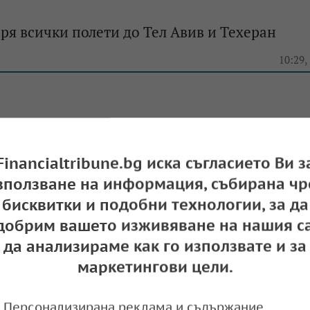
пря всички полети до Тел Авив и Техеран
e
10:29,
lines спира да лети до Израел до април 2025 г
Financialtribune.bg иска съгласието Ви з
зползване на информация, събирана чр
e
09:20,
бисквитки и подобни технологии, за да
добрим вашето изживяване на нашия са
да анализираме как го използвате и за
маркетингови цели.
и Transavia удължиха спирането на полетите д
4 август
Персонализирана реклама и съдържание,