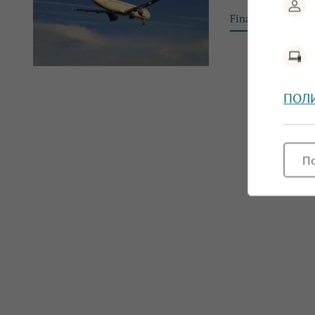
Financial Tribun
ПОЛ
П