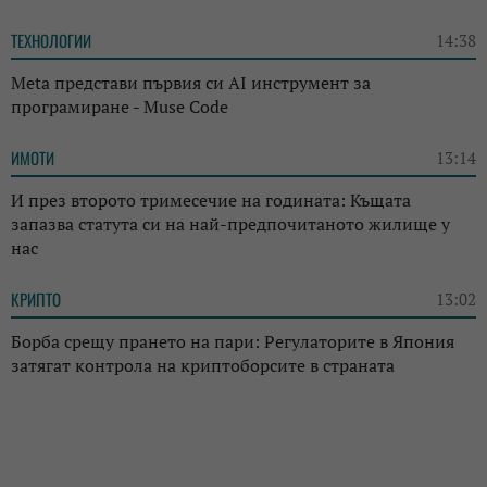
ТЕХНОЛОГИИ
14:38
Meta представи първия си AI инструмент за
програмиране - Muse Code
ИМОТИ
13:14
И през второто тримесечие на годината: Къщата
запазва статута си на най-предпочитаното жилище у
нас
КРИПТО
13:02
Борба срещу прането на пари: Регулаторите в Япония
затягат контрола на криптоборсите в страната