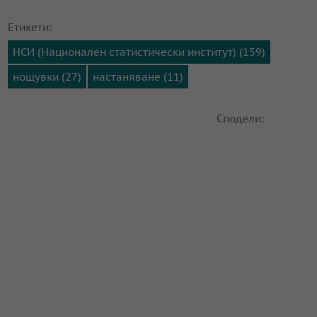
Етикети:
НСИ (Национален статистически институт) (159)
нощувки (27)
настаняване (11)
Сподели: