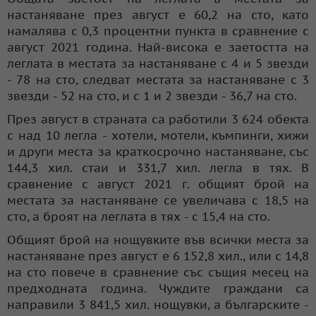
настаняване през август е 60,2 на сто, като
намалява с 0,3 процентни пункта в сравнение с
август 2021 година. Най-висока е заетостта на
леглата в местата за настаняване с 4 и 5 звезди
- 78 на сто, следват местата за настаняване с 3
звезди - 52 на сто, и с 1 и 2 звезди - 36,7 на сто.
През август в страната са работили 3 624 обекта
с над 10 легла - хотели, мотели, къмпинги, хижи
и други места за краткосрочно настаняване, със
144,3 хил. стаи и 331,7 хил. легла в тях. В
сравнение с август 2021 г. общият брой на
местата за настаняване се увеличава с 18,5 на
сто, а броят на леглата в тях - с 15,4 на сто.
Общият брой на нощувките във всички места за
настаняване през август е 6 152,8 хил., или с 14,8
на сто повече в сравнение със същия месец на
предходната година. Чуждите граждани са
направили 3 841,5 хил. нощувки, а българските -