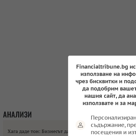
Financialtribune.bg и
използване на инфо
чрез бисквитки и под
да подобрим вашет
нашия сайт, да ан
използвате и за ма
АНАЛИЗИ
Персонализиран
съдържание, пр
Хага даде тон: Бизнесът да не разчита на помощи
посещения и из