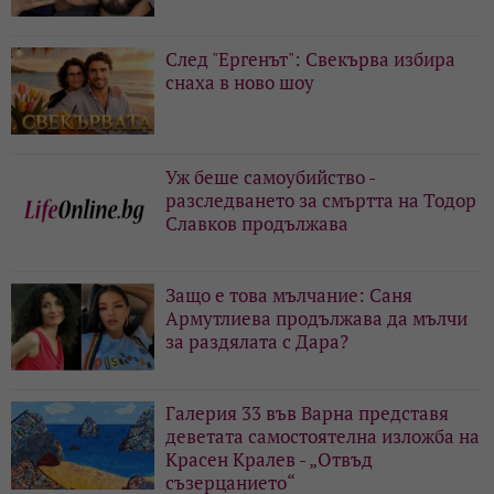
След "Ергенът": Свекърва избира
снаха в ново шоу
Уж беше самоубийство -
разследването за смъртта на Тодор
Славков продължава
Защо е това мълчание: Саня
Армутлиева продължава да мълчи
за раздялата с Дара?
Галерия 33 във Варна представя
деветата самостоятелна изложба на
Красен Кралев - „Отвъд
съзерцанието“