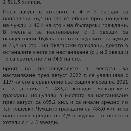
2 311,3 хиляди.
През август в хотелите с 4 и 5 звезди са
направени 76,4 на сто от общия брой нощувки
на чужди и 40,1 на сто - на български граждани.
В местата за настаняване с 3 звезди са
осъществени 16,6 на сто от нощувките на чужди
и 25,4 на сто - на български граждани, докато в
останалите места за настаняване (с 1 и 2 звезди)
те са съответно 7 и 34,5 на сто.
Броят на пренощувалите в местата за
настаняване през август 2022 г. се увеличава с
11,9 на сто в сравнение със същия месец на 2021
г. и достига 1 483,2 хиляди. Българските
граждани, нощували в местата за настаняване
през август, са 695,2 хил. и са имали средно по
3,3 нощувки. Чуждите граждани са 788,0 хил. и са
направили средно по 4,9 нощувки - основно в
хотели с 4 и 5 звезди.