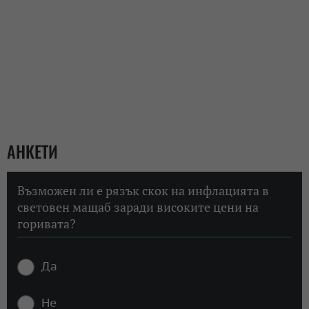
АНКЕТИ
Възможен ли е рязък скок на инфлацията в
световен мащаб заради високите цени на
горивата?
Да
Не