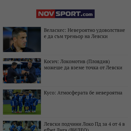
Веласкес: Невероятно удоволствие
е да съм треньор на Левски
Косич: Локомотив (Пловдив)
можеше да вземе точка от Левски
Кусо: Атмосферата бе невероятна
Левски подчини Локо Пд за 4 от 4 в
efbet Лига (ВИДЕО)