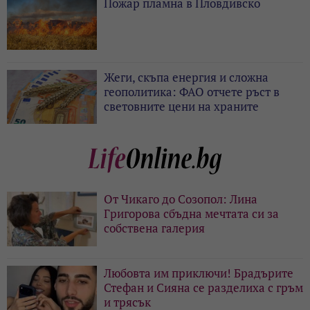
Пожар пламна в Пловдивско
Жеги, скъпа енергия и сложна
геополитика: ФАО отчете ръст в
световните цени на храните
От Чикаго до Созопол: Лина
Григорова сбъдна мечтата си за
собствена галерия
Любовта им приключи! Брадърите
Стефан и Сияна се разделиха с гръм
и трясък