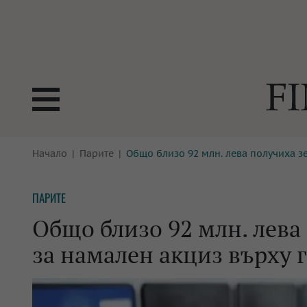
БОРСИ
Начало
Парите
Общо близо 92 млн. лева получиха з
ТЕХНОЛ
КРИПТО
АНАЛИЗ
ПАРИТЕ
БАНКИ
МРЕЖАТ
Общо близо 92 млн. лева
ПАРИТЕ
ИМОТИ
за намален акциз върху 
ЗАСТРАХОВАНЕ
АВТОМО
ЕНЕРГЕТИКА
МУЛТИМ