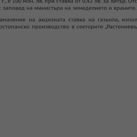
 е 100 млн. лв. при ставка от 0,42 лв. за литър. От
с заповед на министъра на земеделието и храните.
маление на акцизната ставка на газьола, изпо
стопанско производство в секторите „Растениевъ