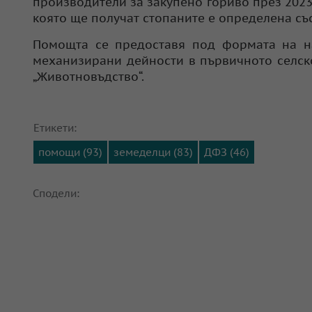
производители за закупено гориво през 2023 г.,
която ще получат стопаните е определена съ
Помощта се предоставя под формата на на
механизирани дейности в първичното селско
„Животновъдство“.
Етикети:
помощи (93)
земеделци (83)
ДФЗ (46)
Сподели: