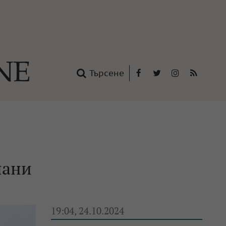
Търсене
Facebook
Twitter
Instagram
RSS
нтакти
oup
пани
19:04, 24.10.2024