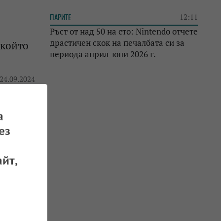
ПАРИТЕ
12:11
Ръст от над 50 на сто: Nintendo отчете
драстичен скок на печалбата си за
 който
периода април-юни 2026 г.
 24.09.2024
а
ез
а
йт,
 13.08.2024