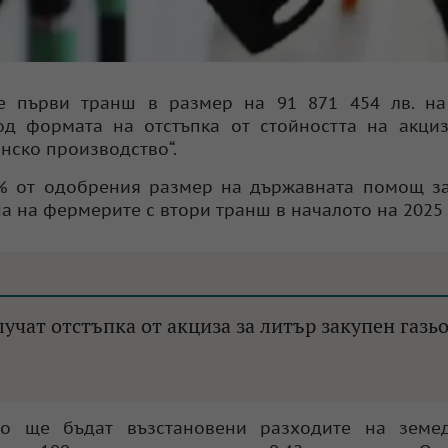
е първи транш в размер на 91 871 454 лв. на
д формата на отстъпка от стойността на акциз
нско производство“.
 % от одобрения размер на държавната помощ з
а на фермерите с втори транш в началото на 2025 
чат отстъпка от акциза за литър закупен газьо
то ще бъдат възстановени разходите на земед