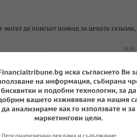
 могат да поискат помощ за цената газьола,
e
10:58,
Financialtribune.bg иска съгласието Ви з
зползване на информация, събирана чр
е стопани ще подават заявления за държавн
бисквитки и подобни технологии, за да
зьола
добрим вашето изживяване на нашия са
e
11:14,
да анализираме как го използвате и за
маркетингови цели.
Персонализирана реклама и съдържание,