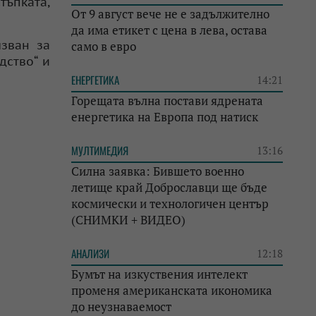
стъпката,
От 9 август вече не е задължително
да има етикет с цена в лева, остава
лзван за
само в евро
дство“ и
ЕНЕРГЕТИКА
14:21
Горещата вълна постави ядрената
енергетика на Европа под натиск
МУЛТИМЕДИЯ
13:16
Силна заявка: Бившето военно
летище край Доброславци ще бъде
космически и технологичен център
(СНИМКИ + ВИДЕО)
АНАЛИЗИ
12:18
Бумът на изкуствения интелект
променя американската икономика
до неузнаваемост