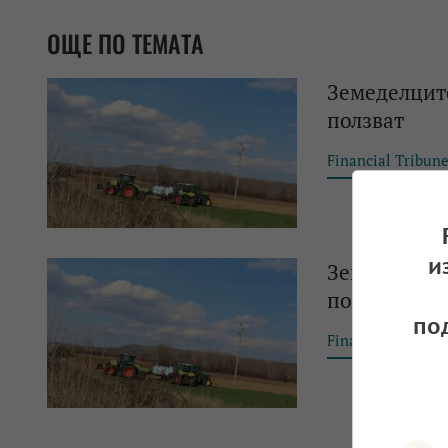
ОЩЕ ПО ТЕМАТА
Земеделците
ползват
Financial Tribun
и
Земеделскит
помощ за га
по
Financial Tribun