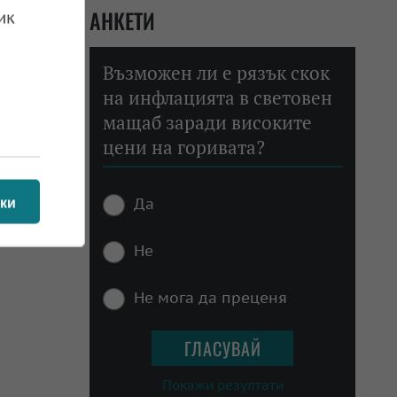
АНКЕТИ
ик
Възможен ли е рязък скок
на инфлацията в световен
мащаб заради високите
цени на горивата?
Да
ки
Не
Не мога да преценя
Покажи резултати