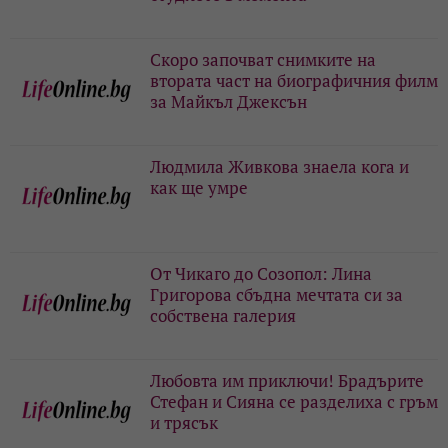
Скоро започват снимките на
втората част на биографичния филм
за Майкъл Джексън
Людмила Живкова знаела кога и
как ще умре
От Чикаго до Созопол: Лина
Григорова сбъдна мечтата си за
собствена галерия
Любовта им приключи! Брадърите
Стефан и Сияна се разделиха с гръм
и трясък