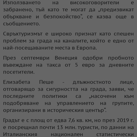
Използването на високоговорители е
забранено, тъй като те могат да „предизвикат
объркване и безпокойство“, се казва още в
съобщението.
Свръхтуризмът е широко признат като спешен
проблем за града на каналите, който е едно от
най-посещаваните места в Европа.
През септември Венеция одобри пробното
въвеждане на такса от 5 евро за дневните
посетители.
Елизабета Пеше - длъжностното лице,
отговарящо за сигурността на града, заяви, че
последните политики са „насочени към
подобряване на управлението на групите,
организирани в историческия център“.
Градът е с площ от едва 7,6 кв. км, но през 2019 г.
е посрещнал почти 13 млн. туристи, по данни на
Италианския национален статистически