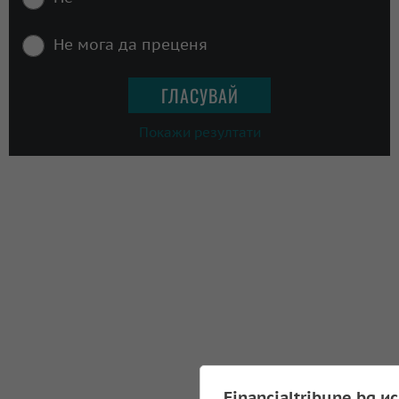
Не мога да преценя
Покажи резултати
Financialtribune.bg и