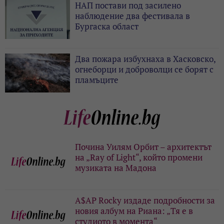
НАП постави под засилено
наблюдение два фестивала в
Бургаска област
Два пожара избухнаха в Хасковско,
огнеборци и доброволци се борят с
пламъците
Почина Уилям Орбит – архитектът
на „Ray of Light“, който промени
музиката на Мадона
A$AP Rocky издаде подробности за
новия албум на Риана: „Тя е в
студиото в момента“