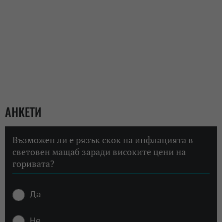
АНКЕТИ
Възможен ли е рязък скок на инфлацията в
световен мащаб заради високите цени на
горивата?
Да
Не