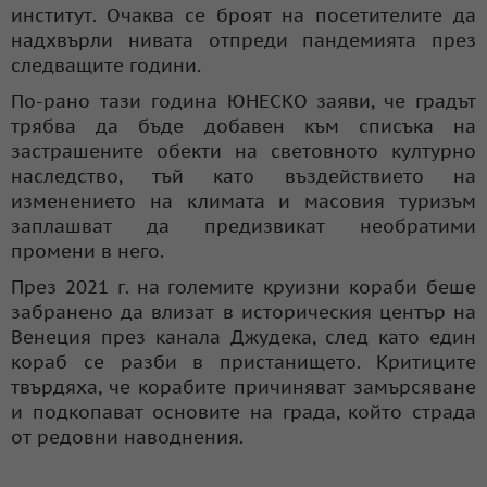
институт. Очаква се броят на посетителите да
надхвърли нивата отпреди пандемията през
следващите години.
По-рано тази година ЮНЕСКО заяви, че градът
трябва да бъде добавен към списъка на
застрашените обекти на световното културно
наследство, тъй като въздействието на
изменението на климата и масовия туризъм
заплашват да предизвикат необратими
промени в него.
През 2021 г. на големите круизни кораби беше
забранено да влизат в историческия център на
Венеция през канала Джудека, след като един
кораб се разби в пристанището. Критиците
твърдяха, че корабите причиняват замърсяване
и подкопават основите на града, който страда
от редовни наводнения.