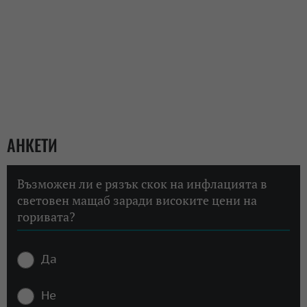
АНКЕТИ
Възможен ли е рязък скок на инфлацията в
световен мащаб заради високите цени на
горивата?
Да
Не