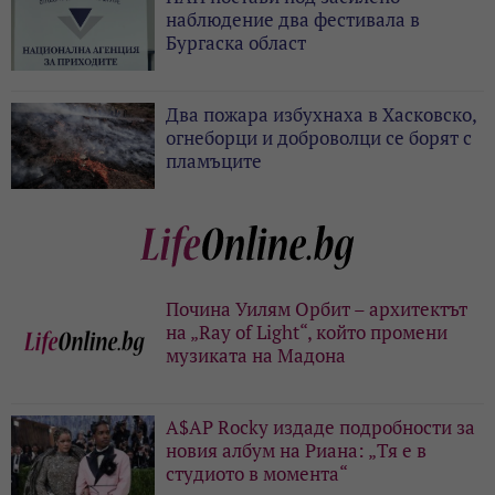
наблюдение два фестивала в
Бургаска област
Два пожара избухнаха в Хасковско,
огнеборци и доброволци се борят с
пламъците
Почина Уилям Орбит – архитектът
на „Ray of Light“, който промени
музиката на Мадона
A$AP Rocky издаде подробности за
новия албум на Риана: „Тя е в
студиото в момента“