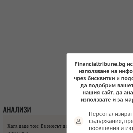
Financialtribune.bg и
използване на инфо
чрез бисквитки и под
да подобрим вашет
нашия сайт, да ан
използвате и за ма
АНАЛИЗИ
Персонализиран
съдържание, пр
Хага даде тон: Бизнесът да не разчита на помощи
посещения и из
при суша