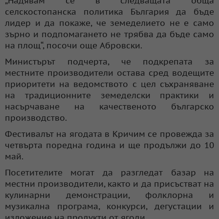
„Надявам се в следващата обща
селскостопанска политика България да бъде
лидер и да покаже, че земеделието не е само
зърно и подпомагането не трябва да бъде само
на площ“, посочи още Абровски.
Министърът подчерта, че подкрепата за
местните производители остава сред водещите
приоритети на ведомството с цел съхраняване
на традиционните земеделски практики и
насърчаване на качественото българско
производство.
Фестивалът на ягодата в Кричим се провежда за
четвърта поредна година и ще продължи до 10
май.
Посетителите могат да разгледат базар на
местни производители, както и да присъстват на
кулинарни демонстрации, фолклорна и
музикална програма, конкурси, дегустации и
изложение на продукти от ягоди.