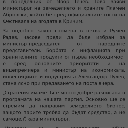
в понеделник от Явор Гечев. Това заяви
министърът на земеделието и храните Пламен
Абровски, който бе сред официалните гости на
Фестивала на ягодата в Кричим.
За подобен закон спомена в петък и Румен
Радев, часове преди да бъде избран за
министър-председател от народните
представители. Борбата с инфлацията при
хранителните продукти от първа необходимост
е сред основните приоритети и на
вицепремиера и министър на икономиката,
инвестициите и индустрията Александър Пулев,
стана ясно при предаването на поста вчера.
„Стратегия имаме. Тя е много добре разписана в
програмата на нашата партия. Основно ще се
стремим да направим земеделието бизнес,
защото парите трябва да бъдат средство, а не
самоцел“, каза министърът.