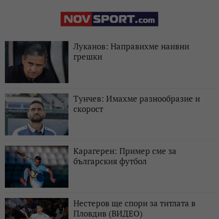
Луканов: Направихме наивни
грешки
Тунчев: Имахме разнообразие и
скорост
Карагерен: Пример сме за
българския футбол
Нестеров ще спори за титлата в
Пловдив (ВИДЕО)