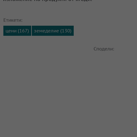
Етикети:
цени (167)
земеделие (130)
Сподели: