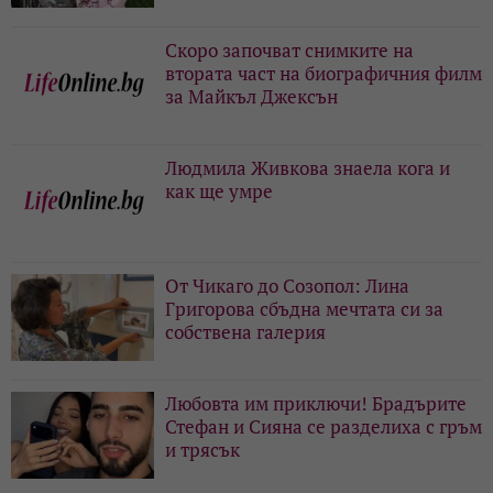
Скоро започват снимките на
втората част на биографичния филм
за Майкъл Джексън
Людмила Живкова знаела кога и
как ще умре
От Чикаго до Созопол: Лина
Григорова сбъдна мечтата си за
собствена галерия
Любовта им приключи! Брадърите
Стефан и Сияна се разделиха с гръм
и трясък