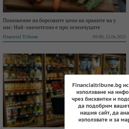
Понижение на борсовите цени на храните на у
нас: Най-значително е при зеленчуците
Financial Tribune
09:00, 22.06.2025
Financialtribune.bg и
използване на инфо
чрез бисквитки и под
да подобрим вашет
нашия сайт, да ан
използвате и за ма