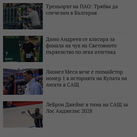
Треньорът на ПАО: Трябва да
спечелим в България
Димо Андреев се класира за
финала на чук на Световното
първенство по лека атлетика
Лионел Меси вече е голмайстор
номер 1 в историята на Купата на
лигата в САЩ
ЛеБрон Джеймс в тима на САЩ за
Лос Анджелис 2028