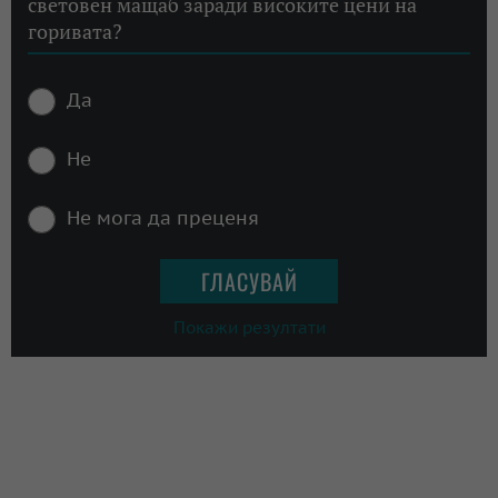
световен мащаб заради високите цени на
горивата?
Да
Не
Не мога да преценя
Покажи резултати