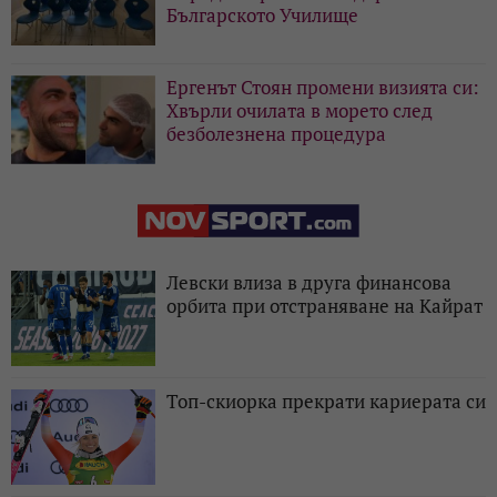
Българското Училище
Ергенът Стоян промени визията си:
Хвърли очилата в морето след
безболезнена процедура
Левски влиза в друга финансова
орбита при отстраняване на Кайрат
Топ-скиорка прекрати кариерата си