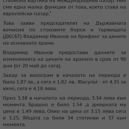
стабилна картина на международния пазар. Ние
сме една малка функция от това, което става на
европейски пазар.“
Това заяви председателят на Държавната
комисия по стоковите борси и тържищата
(ДКСБТ) Владимир Иванов на брифинг за цените
на основните храни.
Владимир Иванов предостави данните за
измененията на цените на храните в срок от 90
дни (от 20 май до сега).
Захар за килограм в началото на периода е
била 1.87 лв., а сега е 1.82 лв.. Фасулът - от 4.35 за
кило, сега е 4.18 лева.
Ориз 3.38 в началото на периода, 3.34 лева към
момента. Брашно е било 1.54 ,а днешната му
цена е 1.49 лева. Олио на цена от 3.15 лева сега
е 3.25. Яйцата са били 34 стотинки и 37 към
момента.