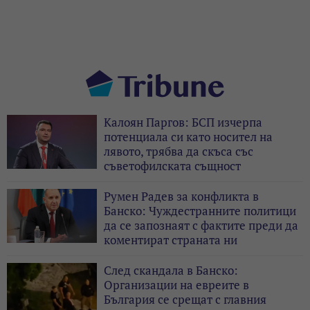
Калоян Паргов: БСП изчерпа
потенциала си като носител на
лявото, трябва да скъса със
съветофилската същност
Румен Радев за конфликта в
Банско: Чуждестранните политици
да се запознаят с фактите преди да
коментират страната ни
След скандала в Банско:
Организации на евреите в
България се срещат с главния