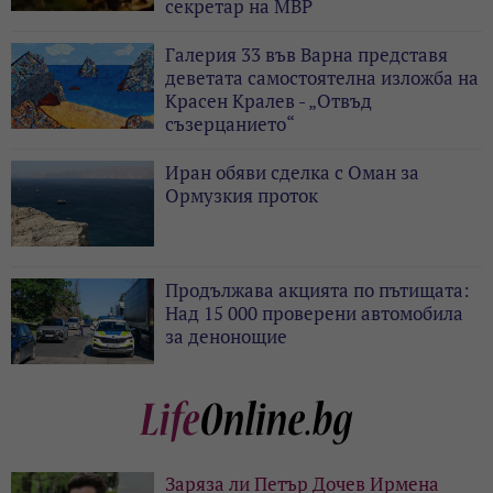
секретар на МВР
Галерия 33 във Варна представя
деветата самостоятелна изложба на
Красен Кралев - „Отвъд
съзерцанието“
Иран обяви сделка с Оман за
Ормузкия проток
Продължава акцията по пътищата:
Над 15 000 проверени автомобила
за денонощие
Заряза ли Петър Дочев Ирмена