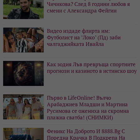
Чичикова? След 8 години любов я
смени с Александра Фейгин
Видео издаде флирта им:
Футболист на "Локо" (Пд) заби
чалгаджийката Ивайла
Как зодия Лъв превръща спортните
прогнози и казиното в истинско шоу
Първо в LifeOnline! Вълчо
Арабаджиев Младши и Мартина
Русимова сe oжениха на скромна
плажна сватба! (СНИМКИ)
Феникс На Доброто И 8888.Bg С
Поредна Крачка В Подкрепа На