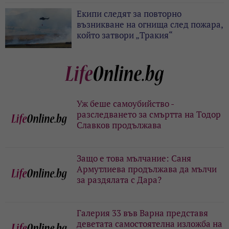
Екипи следят за повторно
възникване на огнища след пожара,
който затвори „Тракия“
Уж беше самоубийство -
разследването за смъртта на Тодор
Славков продължава
Защо е това мълчание: Саня
Армутлиева продължава да мълчи
за раздялата с Дара?
Галерия 33 във Варна представя
деветата самостоятелна изложба на