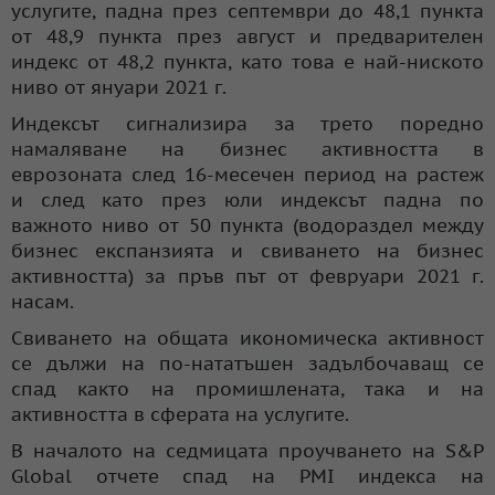
услугите, падна през септември до 48,1 пункта
от 48,9 пункта през август и предварителен
индекс от 48,2 пункта, като това е най-ниското
ниво от януари 2021 г.
Индексът сигнализира за трето поредно
намаляване на бизнес активността в
еврозоната след 16-месечен период на растеж
и след като през юли индексът падна по
важното ниво от 50 пункта (водораздел между
бизнес експанзията и свиването на бизнес
активността) за пръв път от февруари 2021 г.
насам.
Свиването на общата икономическа активност
се дължи на по-нататъшен задълбочаващ се
спад както на промишлената, така и на
активността в сферата на услугите.
В началото на седмицата проучването на S&P
Global отчете спад на PMI индекса на