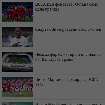
ЦСКА към феновете: Остана само
една крачка!
Спартак Вн се раздели с колумбиец
Немска фирма извърши инспекция
на "Българска армия"
Петър Маринов с рекорд за ЦСКА
1948
Илиан Илиев ще търси нов вариант