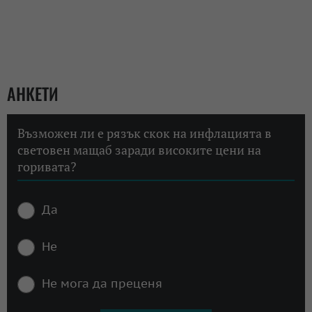
АНКЕТИ
Възможен ли е рязък скок на инфлацията в
световен мащаб заради високите цени на
горивата?
Да
Не
Не мога да преценя