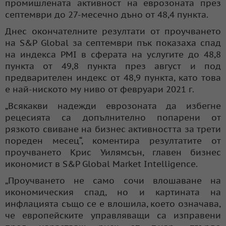
промишлената активност на еврозоната през
септември до 27-месечно дъно от 48,4 пункта.
Днес окончателните резултати от проучването
на S&P Global за септември пък показаха спад
на индекса PMI в сферата на услугите до 48,8
пункта от 49,8 пункта през август и под
предварителен индекс от 48,9 пункта, като това
е най-ниското му ниво от февруари 2021 г.
„Всякакви надежди еврозоната да избегне
рецесията са допълнително попарени от
рязкото свиване на бизнес активността за трети
пореден месец“, коментира резултатите от
проучването Крис Уилямсън, главен бизнес
икономист в S&P Global Market Intelligence.
„Проучването не само сочи влошаване на
икономическия спад, но и картината на
инфлацията също се е влошила, което означава,
че европейските управляващи са изправени