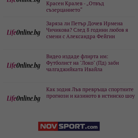
Красен Кралев - „Отвъд
съзерцанието“
Заряза ли Петър Дочев Ирмена
Чичикова? След 8 години любов я
смени с Александра Фейгин
Видео издаде флирта им:
Футболист на "Локо" (Пд) заби
чалгаджийката Ивайла
Как зодия Лъв превръща спортните
прогнози и казиното в истинско шоу