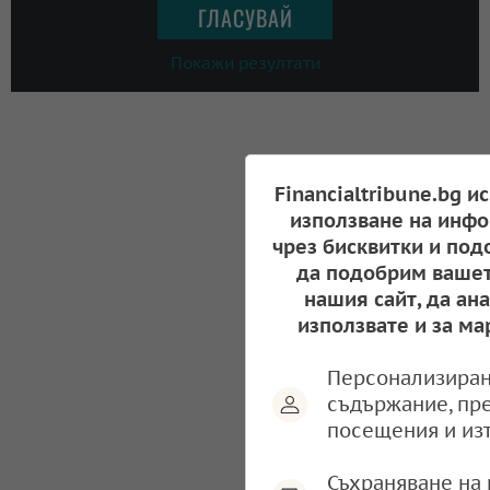
Покажи резултати
Financialtribune.bg и
използване на инфо
чрез бисквитки и под
да подобрим вашет
нашия сайт, да ан
използвате и за ма
Персонализиран
съдържание, пр
посещения и из
Съхраняване на 