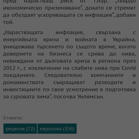
пред нарастващ риск от т.нар. „твърдо
икономическо приземяване“, докато се стремят
да обуздаят ускоряващата се инфлация“, добави
той.
„Нарастващата инфлация, свързана с
енергийната криза и войната в Украйна,
унищожава търсенето по същото време, когато
доверието на бизнеса се срива до нива,
невиждани от дълговата криза в региона през
2012 г., с изключение на слабите нива при Covid
локдауните. Следователно компаниите и
домакинствата съкращават разходите и
инвестициите по свое усмотрение в подготовка
за суровата зима“, посочва Уилямсън.
Етикети:
рецесия (72)
еврозона (356)