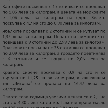
Картофите поскъпват с 1 стотинка и се продават
по 1,03 лева за килограм, а цената на морковите
е 1,06 лева за килограм на едро. Зелето
поскъпва с 4,7 на сто до 0,90 лева за килограм.
Ябълките поскъпват с 2 стотинки и се купуват по
1,35 лева за килограм. Цената на лимоните се
повишава с 9 стотинки до 2,99 лева за килограм.
Прасковите поскъпват с 23 стотинки се продават
по 2,09 лева за килограм, а гроздето поевтинява
с 6 стотинки и се търгува по 2,06 лева за
килограм.
Кравето сирене поскъпва с 0,9 на сто и се
търгува по 11,25 лв. за килограм, а кашкавалът
тип „Витоша“ се продава по 16,47 лева за
килограм.
Олиото този седмица увеличи цената си с 2,1 на
сто до 4,80 лева за литър. Пакетче краве масло
от 125 грама се търгува по 2,84 лева.