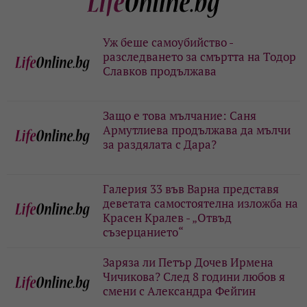
Уж беше самоубийство -
разследването за смъртта на Тодор
Славков продължава
Защо е това мълчание: Саня
Армутлиева продължава да мълчи
за раздялата с Дара?
Галерия 33 във Варна представя
деветата самостоятелна изложба на
Красен Кралев - „Отвъд
съзерцанието“
Заряза ли Петър Дочев Ирмена
Чичикова? След 8 години любов я
смени с Александра Фейгин