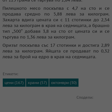
Пилешкото месо поскъпва с 4,7 на сто и се
продава средно по 5,88 лева за килограм.
Захарта вдига цената си с 11 стотинки до 2,54
лева за килограм в края на седмицата, а брашно
тип „500“ добавя 3,8 на сто от цената си и се
търгува по 1,36 лева за килограм.
Оризът поскъпва със 17 стотинки и достига 2,89
лева за килограм. Яйцата се продават по 0,32
лева за брой на едро в края на седмицата.
Етикети:
цени (167)
храни (57)
октомври (30)
Сподели: