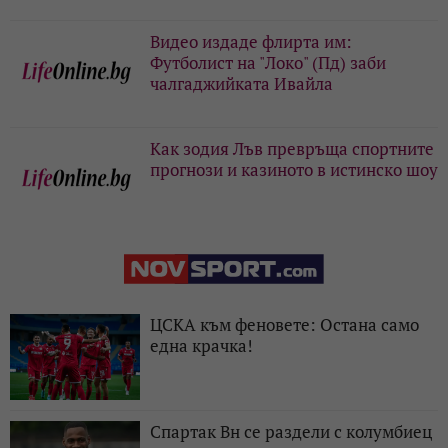
Видео издаде флирта им:
Футболист на "Локо" (Пд) заби
чалгаджийката Ивайла
Как зодия Лъв превръща спортните
прогнози и казиното в истинско шоу
ЦСКА към феновете: Остана само
една крачка!
Спартак Вн се раздели с колумбиец