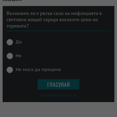
Възможен ли е рязък скок на инфлацията в
световен мащаб заради високите цени на
горивата?
Да
Не
Не мога да преценя
Покажи резултати