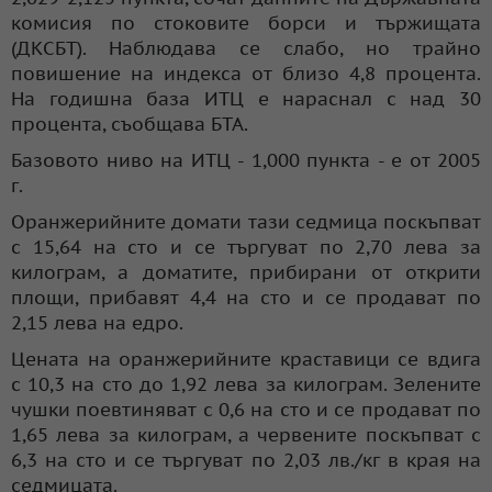
комисия по стоковите борси и тържищата
(ДКСБТ). Наблюдава се слабо, но трайно
повишение на индекса от близо 4,8 процента.
На годишна база ИТЦ е нараснал с над 30
процента, съобщава БТА.
Базовото ниво на ИТЦ - 1,000 пункта - е от 2005
г.
Оранжерийните домати тази седмица поскъпват
с 15,64 на сто и се търгуват по 2,70 лева за
килограм, а доматите, прибирани от открити
площи, прибавят 4,4 на сто и се продават по
2,15 лева на едро.
Цената на оранжерийните краставици се вдига
с 10,3 на сто до 1,92 лева за килограм. Зелените
чушки поевтиняват с 0,6 на сто и се продават по
1,65 лева за килограм, а червените поскъпват с
6,3 на сто и се търгуват по 2,03 лв./кг в края на
седмицата.