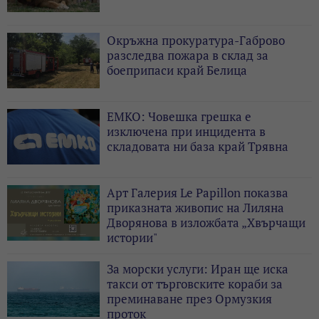
Окръжна прокуратура-Габрово
разследва пожара в склад за
боеприпаси край Белица
ЕМКО: Човешка грешка е
изключена при инцидента в
складовата ни база край Трявна
Арт Галерия Le Papillon показва
приказната живопис на Лиляна
Дворянова в изложбата „Хвърчащи
истории"
За морски услуги: Иран ще иска
такси от търговските кораби за
преминаване през Ормузкия
проток