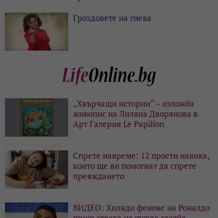
Гроздовете на гнева
„Хвърчащи истории“ – изложба
живопис на Лиляна Дворянова в
Арт Галерия Le Papillon
Спрете навреме: 12 прости навика,
които ще ви помогнат да спрете
преяждането
ВИДЕО: Хиляди фенове на Роналдо
присъстваха на чужда сватба