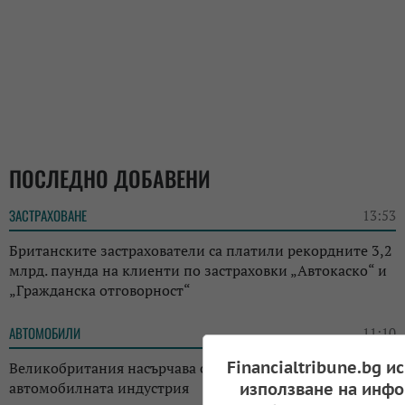
ПОСЛЕДНО ДОБАВЕНИ
ЗАСТРАХОВАНЕ
13:53
Британските застрахователи са платили рекордните 3,2
млрд. паунда на клиенти по застраховки „Автокаско“ и
„Гражданска отговорност“
АВТОМОБИЛИ
11:10
Financialtribune.bg и
Великобритания насърчава с 130 млн. паунда
автомобилната индустрия
използване на инфо