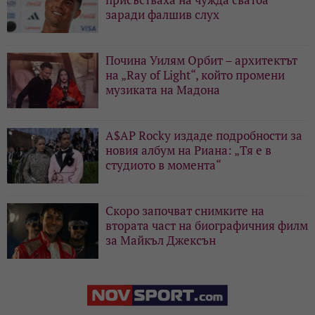
заради фалшив слух
Почина Уилям Орбит – архитектът
на „Ray of Light“, който промени
музиката на Мадона
A$AP Rocky издаде подробности за
новия албум на Риана: „Тя е в
студиото в момента“
Скоро започват снимките на
втората част на биографичния филм
за Майкъл Джексън