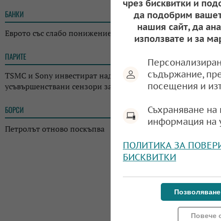
чрез бисквитки и под
БАНКИ
11:05
да подобрим вашет
нашия сайт, да ан
Еврото със слабо понижение
използвате и за ма
ПАРИТЕ
10:47
Персонализиран
съдържание, пр
TSMC и Sony инвестират над 6 млрд. долара в завод за
посещения и из
усъвършенствани сензори за чипове
Съхраняване на 
БОРСИ
09:35
информация на 
Петролът отново поскъпва
ПОЛИТИКА ЗА ПОВЕР
БИСКВИТКИ
Позволяване
Повече 