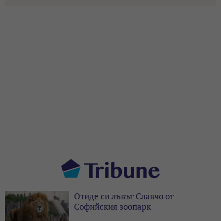
Отиде си лъвът Славчо от
Софийския зоопарк