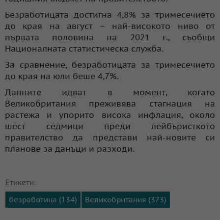
Безработицата достигна 4,8% за тримесечието
до края на август – най-високото ниво от
първата половина на 2021 г., съобщи
Националната статистическа служба.
За сравнение, безработицата за тримесечието
до края на юли беше 4,7%.
Данните идват в момент, когато
Великобритания преживява стагнация на
растежа и упорито висока инфлация, около
шест седмици преди лейбъристкото
правителство да представи най-новите си
планове за данъци и разходи.
Етикети:
безработица (134)
Великобритания (373)