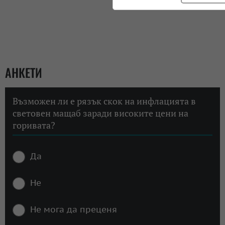
АНКЕТИ
Възможен ли е рязък скок на инфлацията в
световен мащаб заради високите цени на
горивата?
Да
Не
Не мога да преценя