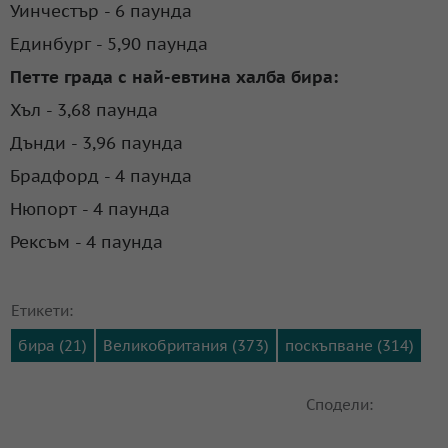
Уинчестър - 6 паунда
Единбург - 5,90 паунда
Петте града с най-евтина халба бира:
Хъл - 3,68 паунда
Дънди - 3,96 паунда
Брадфорд - 4 паунда
Нюпорт - 4 паунда
Рексъм - 4 паунда
Етикети:
бира (21)
Великобритания (373)
поскъпване (314)
Сподели: