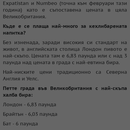
Expatistan и Numbeo (точна към февруари тази
година) като е съпоставена цената в цяла
Великобритания.
Къде е се плаща най-много за кехлибарената
напитка?
Без изненада, заради високия си стандарт на
живот, в английската столица Лондон пивото е
най-скъпо. Цената там е 6,83 паунда или с над 3
паунда над цената в града с най-евтина бира.
Най-ниските цени традиционно са Северна
Англия и Уелс.
Петте града във Великобритания с най-скъпа
халба бира:
Лондон - 6,83 паунда
Брайтън - 6,03 паунда
Бат - 6 паунда