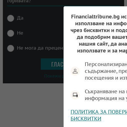
горивата?
Financialtribune.bg и
Да
използване на инфо
чрез бисквитки и под
Не
да подобрим вашет
нашия сайт, да ан
Не мога да преценя
използвате и за ма
Персонализиран
съдържание, пр
Покажи резултати
посещения и из
Съхраняване на 
информация на 
ПОЛИТИКА ЗА ПОВЕР
БИСКВИТКИ