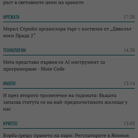
ръст в световните цени на храните
МРЕЖАТА
17:38
Мерил Стрийп организира търг с костюми от „Дяволът
носи Прада 2“
ТЕХНОЛОГИИ
14:38
Meta представи първия си AI инструмент за
програмиране - Muse Code
ИМОТИ
13:14
И през второто тримесечие на годината: Къщата
запазва статута си на най-предпочитаното жилище у
нас
КРИПТО
13:02
Борба срещу прането на пари: Регулаторите в Япония