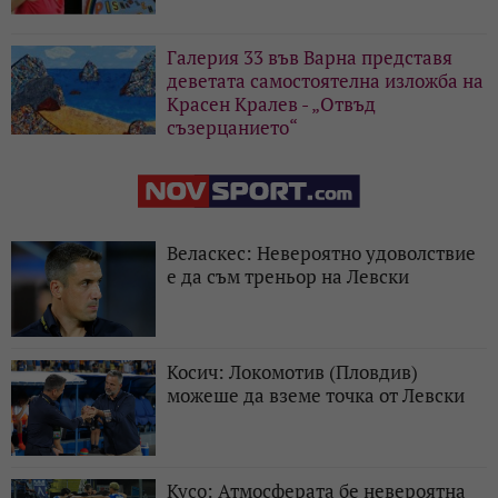
Галерия 33 във Варна представя
деветата самостоятелна изложба на
Красен Кралев - „Отвъд
съзерцанието“
Веласкес: Невероятно удоволствие
е да съм треньор на Левски
Косич: Локомотив (Пловдив)
можеше да вземе точка от Левски
Кусо: Атмосферата бе невероятна