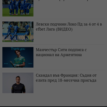
Левски подчини Локо Пд за 4 от 4 в
efbet Лига (ВИДЕО)
Манчестър Сити подписа с
национал на Аржентина
Скандал във Франция: Съдия от
елита пред 18-месечна присъда