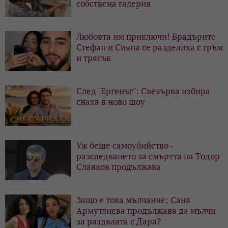
собствена галерия
Любовта им приключи! Брадърите
Стефан и Сияна се разделиха с гръм
и трясък
След "Ергенът": Свекърва избира
снаха в ново шоу
Уж беше самоубийство -
разследването за смъртта на Тодор
Славков продължава
Защо е това мълчание: Саня
Армутлиева продължава да мълчи
за раздялата с Дара?