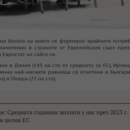
, на базата на които се формират крайните потре
начително в страните от Европейския съюз през 
Евростат на сайта си.
и в Дания (143 на сто от средното за ЕС), Ирлан
менно най-ниските равнища са отчетени в Българи
о) и Полша (72 на сто).
 Средната годишна заплата у нас през 2023 г. 
 в целия ЕС