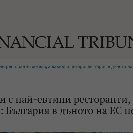
ини ресторанти, хотели, алкохол и цигари: България в дъното 
ОГИИ
За нас
Реклама
Ко
И
Част от Tribune Media Gr
А
 и с най-евтини ресторанти,
: България в дъното на ЕС п
БИЛИ
ЕДИЯ