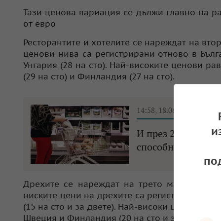
Тази ценова вариация се дължи главно на ра
от евро
Ресторантите и хотелите се нареждат на вто
ценови нива са регистрирани отново в Българ
Унгария (28 на сто). Най-високите ценови ра
(29 на сто) и Финландия (27 на сто).
14:58, 18.06.2025
и
И през 2024 г. см
способности
по
Дрехите се нареждат на трето място по о
ниските цени на дрехите са регистрирани в Б
(15 на сто и за двете). Най-високи цени на др
Швеция и Финландия (20 на сто и за двете).