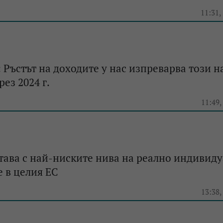
e
11:31,
 Ръстът на доходите у нас изпреварва този н
ез 2024 г.
e
11:49,
тава с най-ниските нива на реално индивид
 в целия ЕС
e
13:38,