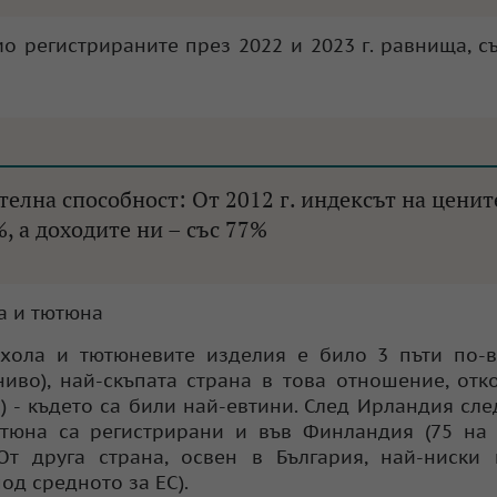
о регистрираните през 2022 и 2023 г. равнища, с
елна способност: От 2012 г. индексът на ценит
%, а доходите ни – със 77%
а и тютюна
охола и тютюневите изделия е било 3 пъти по-
иво), най-скъпата страна в това отношение, отк
о) - където са били най-евтини. След Ирландия сл
тюна са регистрирани и във Финландия (75 на 
От друга страна, освен в България, най-ниски
од средното за ЕС).