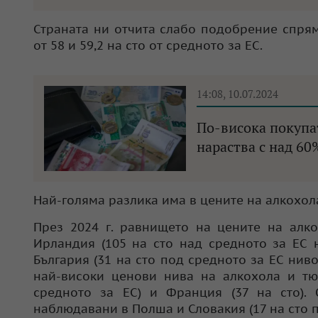
Страната ни отчита слабо подобрение спрям
от 58 и 59,2 на сто от средното за ЕС.
14:08, 10.07.2024
По-висока покупат
нараства с над 60
Най-голяма разлика има в цените на алкохол
През 2024 г. равнището на цените на алк
Ирландия (105 на сто над средното за ЕС н
България (31 на сто под средното за ЕС нив
най-високи ценови нива на алкохола и тю
средното за ЕС) и Франция (37 на сто). 
наблюдавани в Полша и Словакия (17 на сто п