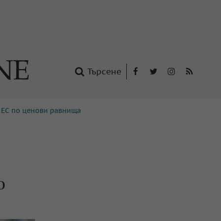
Търсене
Facebook
Twitter
Instagram
RSS
на ЕС по ценови равнища
нтакти
oup
о