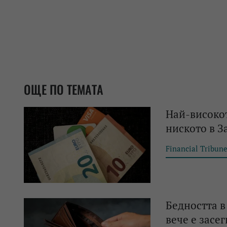
ОЩЕ ПО ТЕМАТА
Най-високот
ниското в З
Financial Tribun
Бедността в
вече е засе