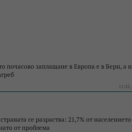
о почасово заплащане в Европа е в Берн, а 
агреб
e
11:25,
 страната се разраства: 21,7% от населението
гнато от проблема