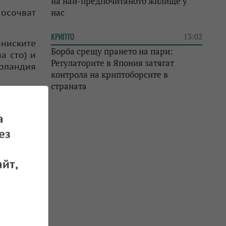
на най-предпочитаното жилище у
нас
посочват
КРИПТО
13:02
-ниските
Борба срещу прането на пари:
а сто) и
Регулаторите в Япония затягат
Ирландия
контрола на криптоборсите в
страната
а
ез
ните
йт,
ато най-
 Румъния
о за ЕС),