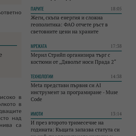
ПАРИТЕ
18:05
ъответно
Жеги, скъпа енергия и сложна
геополитика: ФАО отчете ръст в
световните цени на храните
МРЕЖАТА
17:38
е
Мерил Стрийп организира търг с
костюми от „Дяволът носи Прада 2“
ТЕХНОЛОГИИ
14:38
Meta представи първия си AI
инструмент за програмиране - Muse
високо в
Code
олкото в
едващите
ИМОТИ
13:14
сто над
И през второто тримесечие на
 нива са
годината: Къщата запазва статута си