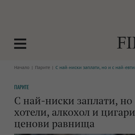
БОРСИ
Начало
Парите
С най-ниски заплати, но и с най-евт
ТЕХНОЛ
КРИПТО
АНАЛИЗ
ПАРИТЕ
БАНКИ
МРЕЖАТ
С най-ниски заплати, но
ПАРИТЕ
ИМОТИ
хотели, алкохол и цигари
ЗАСТРАХОВАНЕ
АВТОМО
ценови равнища
ЕНЕРГЕТИКА
МУЛТИМ