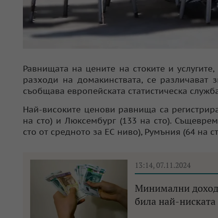
Равнищата на цените на стоките и услугите
разходи на домакинствата, се различават з
съобщава европейската статистическа служба 
Най-високите ценови равнища са регистриран
на сто) и Люксембург (133 на сто). Същевре
сто от средното за ЕС ниво), Румъния (64 на ст
13:14, 07.11.2024
Минимални доходи:
била най-ниската