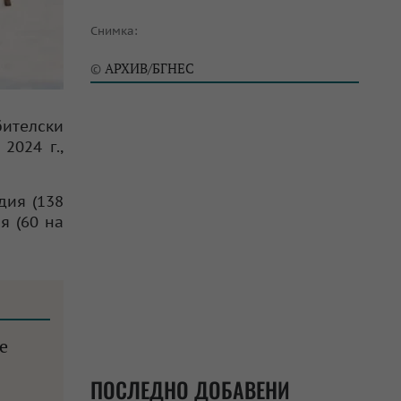
Снимка:
АРХИВ/БГНЕС
©
бителски
2024 г.,
дия (138
я (60 на
е
ПОСЛЕДНО ДОБАВЕНИ