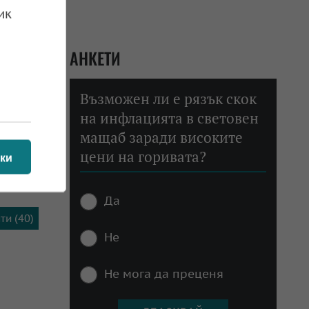
ик
 сто под
нспортни
АНКЕТИ
ания) и
щето във
Възможен ли е рязък скок
гат 88,8
на инфлацията в световен
ните при
мащаб заради високите
цени на горивата?
ки
Да
ти (40)
Не
Не мога да преценя