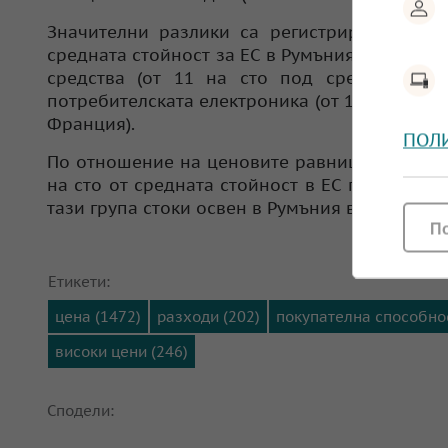
Значителни разлики са регистрирани и пр
средната стойност за ЕС в Румъния до 25 на 
средства (от 11 на сто под средното з
потребителската електроника (от 11 на сто п
Франция).
ПОЛ
По отношение на ценовите равнища на хранит
на сто от средната стойност в ЕС през 2024 
тази група стоки освен в Румъния в Полша (86,8
П
Етикети:
цена (1472)
разходи (202)
покупателна способнос
високи цени (246)
Сподели: