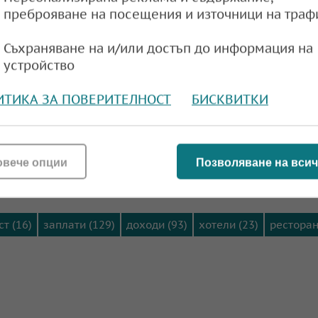
преброяване на посещения и източници на траф
и храните и безалкохолните напитки (от 24 на
сто над средното ниво в Люксембург), личните тра
Съхраняване на и/или достъп до информация на
а ЕС в Словакия до 20 на сто над нивото в Д
устройство
од средното ниво в Италия до 15 на сто над равни
ИТИКА ЗА ПОВЕРИТЕЛНОСТ
БИСКВИТКИ
е и безалкохолните напитки, в България те дости
г., като сред страните членки по-ниски са били це
 на сто) и Словакия (83,4 на сто).
овече опции
Позволяване на всич
т (16)
заплати (129)
доходи (93)
хотели (23)
ресторан