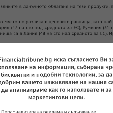
зликите в данъчното облагане на тези продукти, 
ро място по разлика в ценовите равнища, като най
ия (47 на сто под средното за ЕС), Румъния (31 н
внища са в Дания (48 на сто над средното за ЕС), 
Financialtribune.bg иска съгласието Ви з
зползване на информация, събирана чр
е били на дъното в ЕС по стандарт на покупател
бисквитки и подобни технологии, за да
добрим вашето изживяване на нашия са
да анализираме как го използвате и за
тношение на вариациите в ценовите равнища, к
маркетингови цели.
ългария (21 на сто под средното за ЕС), Унгария и
ехите са установени в Дания (33 на сто над среднот
Персонализирана реклама и съдържание,