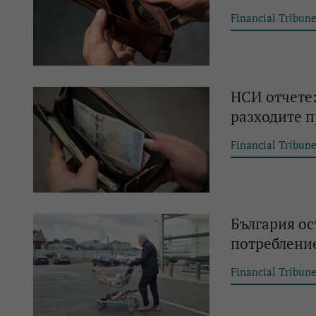
Financial Tribun
НСИ отчете:
разходите пр
Financial Tribun
България ос
потребление
Financial Tribun