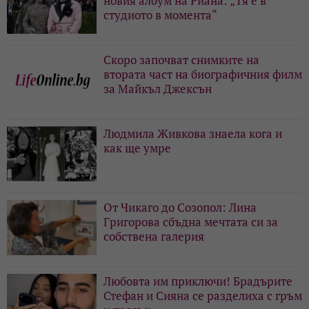
новия албум на Риана: „Тя е в
студиото в момента“
Скоро започват снимките на
втората част на биографичния филм
за Майкъл Джексън
Людмила Живкова знаела кога и
как ще умре
От Чикаго до Созопол: Лина
Григорова сбъдна мечтата си за
собствена галерия
Любовта им приключи! Брадърите
Стефан и Сияна се разделиха с гръм