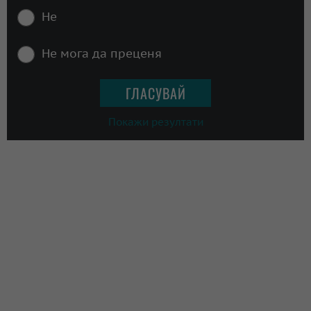
Не
Не мога да преценя
Покажи резултати