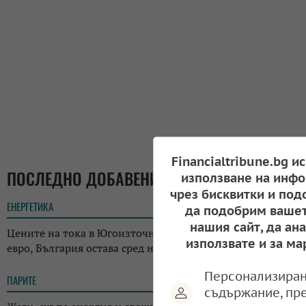
Financialtribune.bg и
ПОСЛЕДНО ДОБАВЕНИ
използване на инфо
чрез бисквитки и под
ЕНЕРГЕТИКА
12:29
да подобрим вашет
нашия сайт, да ан
Цените на тока в Югоизточна Европа скочиха над 700
използвате и за ма
евро, България остава сред най-евтините пазари
Персонализиран
ПАРИТЕ
18:05
съдържание, пр