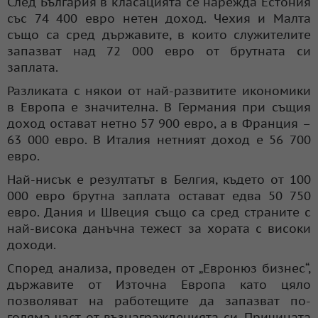
След България в класацията се нарежда Естония
със 74 400 евро нетен доход. Чехия и Малта
също са сред държавите, в които служителите
запазват над 72 000 евро от брутната си
заплата.
Разликата с някои от най-развитите икономики
в Европа е значителна. В Германия при същия
доход остават нетно 57 900 евро, а в Франция –
63 000 евро. В Италия нетният доход е 56 700
евро.
Най-нисък е резултатът в Белгия, където от 100
000 евро брутна заплата остават едва 50 750
евро. Дания и Швеция също са сред страните с
най-висока данъчна тежест за хората с високи
доходи.
Според анализа, проведен от „Евронюз бизнес“,
държавите от Източна Европа като цяло
позволяват на работещите да запазват по-
голяма част от възнагражденията си. Причината