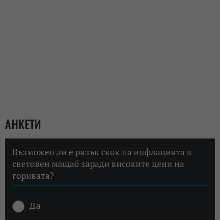
АНКЕТИ
Възможен ли е рязък скок на инфлацията в
световен мащаб заради високите цени на
горивата?
Да