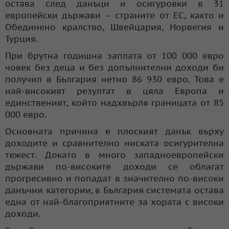
остава след данъци и осигуровки в 31
европейски държави – страните от ЕС, както и
Обединено кралство, Швейцария, Норвегия и
Турция.
При брутна годишна заплата от 100 000 евро
човек без деца и без допълнителни доходи би
получил в България нетно 86 930 евро. Това е
най-високият резултат в цяла Европа и
единственият, който надхвърля границата от 85
000 евро.
Основната причина е плоският данък върху
доходите и сравнително ниската осигурителна
тежест. Докато в много западноевропейски
държави по-високите доходи се облагат
прогресивно и попадат в значително по-високи
данъчни категории, в България системата остава
една от най-благоприятните за хората с високи
доходи.