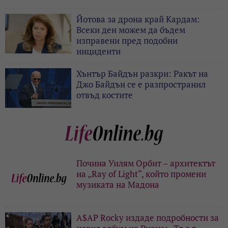
Йотова за дрона край Кардам:
Всеки ден можем да бъдем
изправени пред подобни
инциденти
Хънтър Байдън разкри: Ракът на
Джо Байдън се е разпространил
отвъд костите
Почина Уилям Орбит – архитектът
на „Ray of Light“, който промени
музиката на Мадона
A$AP Rocky издаде подробности за