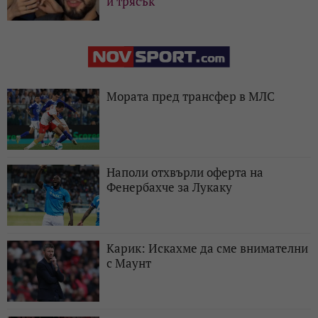
и трясък
Мората пред трансфер в МЛС
Наполи отхвърли оферта на
Фенербахче за Лукаку
Карик: Искахме да сме внимателни
с Маунт