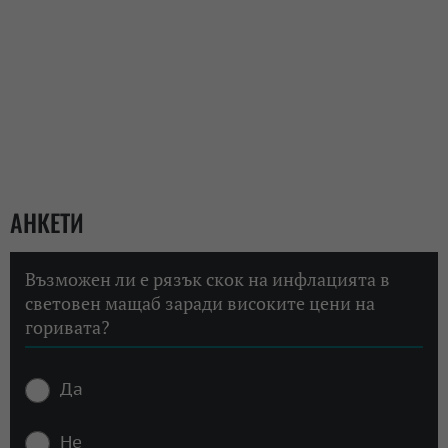
АНКЕТИ
Възможен ли е рязък скок на инфлацията в
световен мащаб заради високите цени на
горивата?
Да
Не