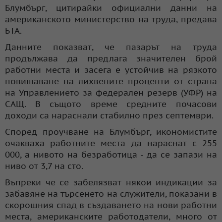
Блумбърг, цитирайки официални данни на
американското министерство на труда, предава
БТА.
Данните показват, че пазарът на труда
продължава да предлага значителен брой
работни места и засега е устойчив на рязкото
повишаване на лихвените проценти от страна
на Управлението за федерален резерв (УФР) на
САЩ. В същото време средните почасови
доходи са нараснали стабилно през септември.
Според проучване на Блумбърг, икономистите
очакваха работните места да нараснат с 255
000, а нивото на безработица - да се запази на
ниво от 3,7 на сто.
Въпреки че се забелязват някои индикации за
забавяне на търсенето на служители, показани в
скорошния спад в създаването на нови работни
места, американските работодатели, много от