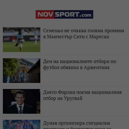
Семеньо не очаква голяма промяна
в Манчестър Сити с Мареска
Ден на националните отбори по
футбол обявиха в Аржентина
Диего Форлан поема националния
отбор на Уругвай
Дунав организира специална
програма и безплатен вход за