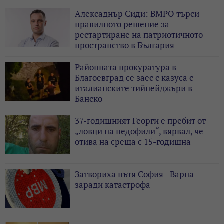
Алексаднър Сиди: ВМРО търси
правилното решение за
рестартиране на патриотичното
пространство в България
Районната прокуратура в
Благоевград се заес с казуса с
италианските тийнейджъри в
Банско
37-годишният Георги е пребит от
„ловци на педофили“, вярвал, че
отива на среща с 15-годишна
Затвориха пътя София - Варна
заради катастрофа