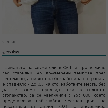
Снимка:
pixabay
©
Наемането на служители в САЩ е продължило
със стабилни, но по-умерени темпове през
септември, а нивото на безработица в страната
е спаднало - до 3,5 на сто. Работните места, без
да се вземат предвид тези в селското
стопанство, са се увеличили с 263 000, което
представлява най-слабия месечен ръст на
показателя от април 2021 г., информира