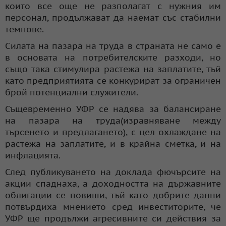
които все още не разполагат с нужния им
персонал, продължават да наемат със стабилни
темпове.
Силата на пазара на труда в страната не само е
в основата на потребителските разходи, но
също така стимулира растежа на заплатите, тъй
като предприятията се конкурират за ограничен
брой потенциални служители.
Същевременно УФР се надява за балансиране
на пазара на труда(изравняване между
търсенето и предлагането), с цел охлаждане на
растежа на заплатите, и в крайна сметка, и на
инфлацията.
След публикуването на доклада фючърсите на
акции спаднаха, а доходността на държавните
облигации се повиши, тъй като добрите данни
потвърдиха мнението сред инвеститорите, че
УФР ще продължи агресивните си действия за