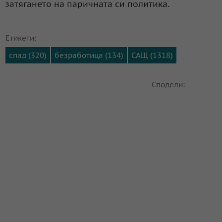
затягането на паричната си политика.
Етикети:
спад (320)
безработица (134)
САЩ (1318)
Сподели: