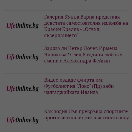
Галерия 33 във Варна представя
деветата самостоятелна изложба на
Красен Кралев - „Отвъд
съзерцанието“
Заряза ли Петър Дочев Ирмена
Чичикова? След 8 години любов я
смени с Александра Фейгин
Видео издаде флирта им:
Футболист на "Локо" (Пд) заби
чалгаджийката Ивайла
Как зодия Лъв превръща спортните
прогнози и казиното в истинско шоу