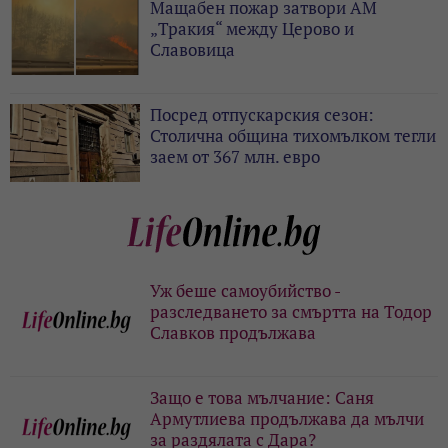
Мащабен пожар затвори АМ
„Тракия“ между Церово и
Славовица
Посред отпускарския сезон:
Столична община тихомълком тегли
заем от 367 млн. евро
Уж беше самоубийство -
разследването за смъртта на Тодор
Славков продължава
Защо е това мълчание: Саня
Армутлиева продължава да мълчи
за раздялата с Дара?