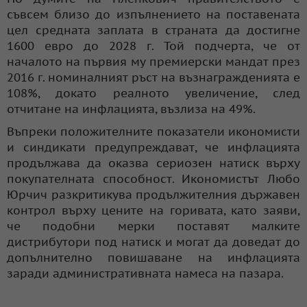
съвсем близо до изпълнението на поставената
цел средната заплата в страната да достигне
1600 евро до 2028 г. Той подчерта, че от
началото на първия му премиерски мандат през
2016 г. номиналният ръст на възнагражденията е
108%, докато реалното увеличение, след
отчитане на инфлацията, възлиза на 49%.
Въпреки положителните показатели икономисти
и синдикати предупреждават, че инфлацията
продължава да оказва сериозен натиск върху
покупателната способност. Икономистът Любо
Юрчич разкритикува продължителния държавен
контрол върху цените на горивата, като заяви,
че подобни мерки поставят малките
дистрибутори под натиск и могат да доведат до
допълнително повишаване на инфлацията
заради административната намеса на пазара.