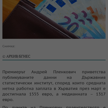
Снимка:
АРХИВ/БГНЕС
©
Премиерът Андрей Пленкович приветства
публикуваните данни на Държавния
статистически институт, според които средната
нетна работна заплата в Хърватия през март е
достигнала 1555 евро, а медианната – 1317
евро.
По думите на Пленкович правителството е