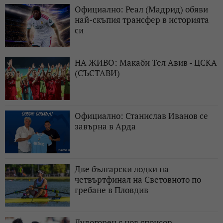
Официално: Реал (Мадрид) обяви
най-скъпия трансфер в историята
си
НА ЖИВО: Макаби Тел Авив - ЦСКА
(СЪСТАВИ)
Официално: Станислав Иванов се
завърна в Арда
Две български лодки на
четвъртфинал на Световното по
гребане в Пловдив
Лудогорец с нов спонсор