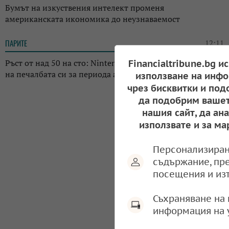
Бумът на изкуствения интелект променя
американската икономика до неузнаваемост
ПАРИТЕ
12:11
Ръст от над 50 на сто: Nintendo отчете драстичен скок
Financialtribune.bg и
на печалбата си за периода април-юни 2026 г.
използване на инфо
чрез бисквитки и под
да подобрим вашет
нашия сайт, да ан
използвате и за ма
Персонализиран
съдържание, пр
посещения и из
Съхраняване на 
информация на 