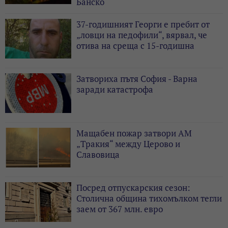
Банско
37-годишният Георги е пребит от
„ловци на педофили“, вярвал, че
отива на среща с 15-годишна
Затвориха пътя София - Варна
заради катастрофа
Мащабен пожар затвори АМ
„Тракия“ между Церово и
Славовица
Посред отпускарския сезон:
Столична община тихомълком тегли
заем от 367 млн. евро