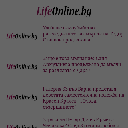
Уж беше самоубийство -
разследването за смъртта на Тодор
Славков продължава
Защо е това мълчание: Саня
Армутлиева продължава да мълчи
за раздялата с Дара?
Галерия 33 във Варна представя
деветата самостоятелна изложба на
Красен Кралев - „Отвъд
съзерцанието“
Заряза ли Петър Дочев Ирмена
Чичикова? След 8 години любов я