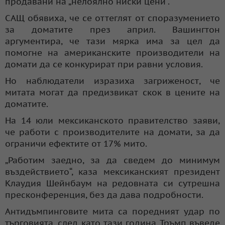
продавани на „нелоялно ниски цени“.
САЩ обявиха, че се оттеглят от споразумението
за доматите през април. Вашингтон
аргументира, че тази мярка има за цел да
помогне на американските производители на
домати да се конкурират при равни условия.
Но наблюдатели изразиха загриженост, че
митата могат да предизвикат скок в цените на
доматите.
На 14 юли мексиканското правителство заяви,
че работи с производителите на домати, за да
ограничи ефектите от 17% мито.
„Работим заедно, за да сведем до минимум
въздействието“, каза мексиканският президент
Клаудия Шейнбаум на редовната си сутрешна
пресконференция, без да дава подробности.
Антидъмпинговите мита са поредният удар по
търговията, след като тази година Тръмп въведе