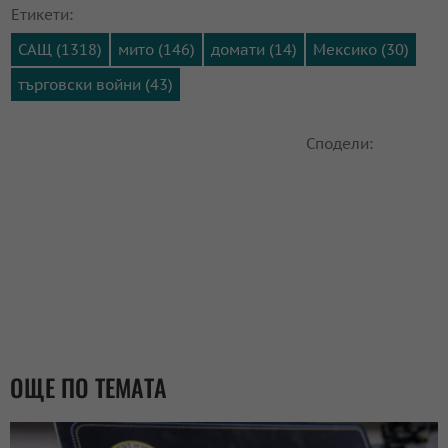
Етикети:
САЩ (1318)
мито (146)
домати (14)
Мексико (30)
търговски войни (43)
Сподели:
ОЩЕ ПО ТЕМАТА