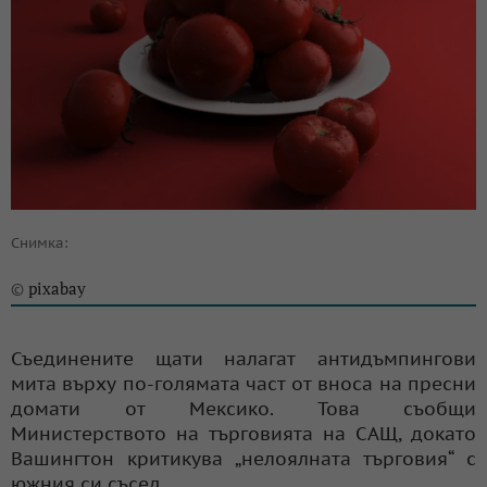
Снимка:
pixabay
©
Съединените щати налагат антидъмпингови
мита върху по-голямата част от вноса на пресни
домати от Мексико. Това съобщи
Министерството на търговията на САЩ, докато
Вашингтон критикува „нелоялната търговия“ с
южния си съсед.