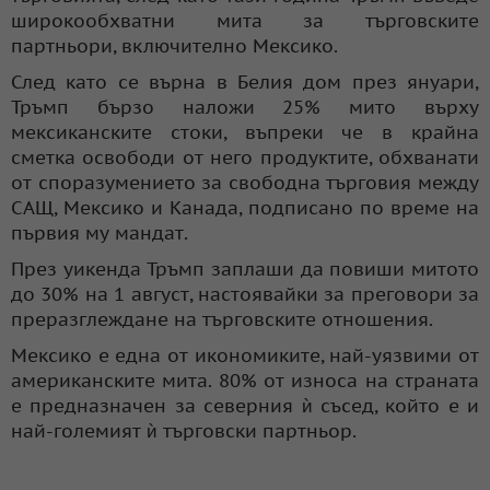
широкообхватни мита за търговските
партньори, включително Мексико.
След като се върна в Белия дом през януари,
Тръмп бързо наложи 25% мито върху
мексиканските стоки, въпреки че в крайна
сметка освободи от него продуктите, обхванати
от споразумението за свободна търговия между
САЩ, Мексико и Канада, подписано по време на
първия му мандат.
През уикенда Тръмп заплаши да повиши митото
до 30% на 1 август, настоявайки за преговори за
преразглеждане на търговските отношения.
Мексико е една от икономиките, най-уязвими от
американските мита. 80% от износа на страната
е предназначен за северния ѝ съсед, който е и
най-големият ѝ търговски партньор.