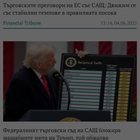
Търговските преговори на ЕС със САЩ: Движим се
със стабилни темпове в правилната посока
Financial Tribune
13:14, 04.06.2025
Федералният търговски съд на САЩ блокира
мащабните мита на Тръмп, той обжалва