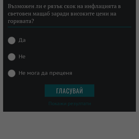
Възможен ли е рязък скок на инфлацията в
световен мащаб заради високите цени на
горивата?
Да
Не
Не мога да преценя
Покажи резултати