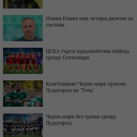
Илиан Илиев има четири дилеми за
състава
ЦСКА търси задължителна победа
срещу Септември
Колебливият Черно море приема
Лудогорец на "Тича"
Черно море без трима срещу
Лудогорец