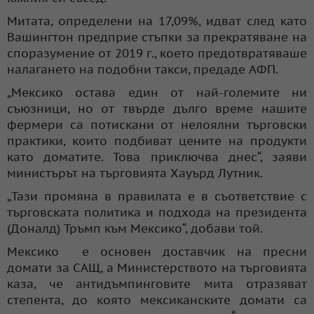
Митата, определени на 17,09%, идват след като
Вашингтон предприе стъпки за прекратяване на
споразумение от 2019 г., което предотвратяваше
налагането на подобни такси, предаде АФП.
„Мексико остава един от най-големите ни
съюзници, но от твърде дълго време нашите
фермери са потискани от нелоялни търговски
практики, които подбиват цените на продукти
като доматите. Това приключва днес“, заяви
министърът на търговията Хауърд Лутник.
„Тази промяна в правилата е в съответствие с
търговската политика и подхода на президента
(Доналд) Тръмп към Мексико“, добави той.
Мексико е основен доставчик на пресни
домати за САЩ, а Министерството на търговията
каза, че антидъмпинговите мита отразяват
степента, до която мексиканските домати са