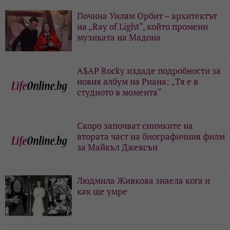
Почина Уилям Орбит – архитектът
на „Ray of Light“, който промени
музиката на Мадона
A$AP Rocky издаде подробности за
новия албум на Риана: „Тя е в
студиото в момента“
Скоро започват снимките на
втората част на биографичния филм
за Майкъл Джексън
Людмила Живкова знаела кога и
как ще умре