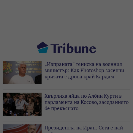
„Изпраната“ тениска на военния
министър: Как Photoshop засенчи
кризата с дрона край Кардам
Хвърлиха яйца по Албин Курти в
парламента на Косово, заседанието
бе прекъснато
Президентът на Иран: Сега е най-