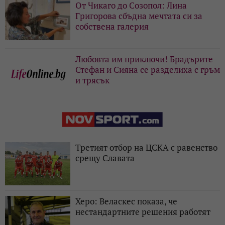
От Чикаго до Созопол: Лина
Григорова сбъдна мечтата си за
собствена галерия
Любовта им приключи! Брадърите
Стефан и Сияна се разделиха с гръм
и трясък
Третият отбор на ЦСКА с равенство
срещу Славата
Херо: Веласкес показа, че
нестандартните решения работят