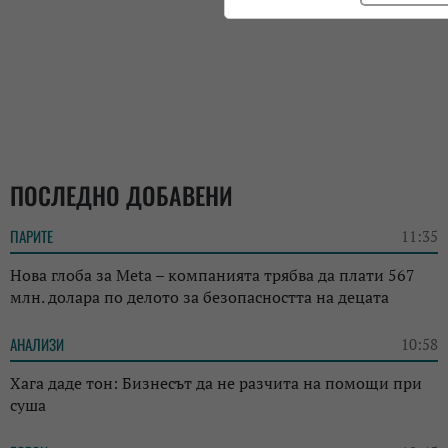
ПОСЛЕДНО ДОБАВЕНИ
ПАРИТЕ
11:35
Нова глоба за Meta – компанията трябва да плати 567
млн. долара по делото за безопасността на децата
АНАЛИЗИ
10:58
Хага даде тон: Бизнесът да не разчита на помощи при
суша