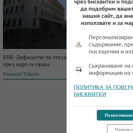
чрез бисквитки и под
да подобрим вашет
нашия сайт, да ан
използвате и за ма
Персонализиран
съдържание, пр
посещения и из
БНБ: Дефицитът по текущата и капиталова сметка
през март се свива
Съхраняване на 
информация на 
Financial Tribune
17:13, 19.05.2023
ПОЛИТИКА ЗА ПОВЕР
БИСКВИТКИ
Позволяване
Повече 