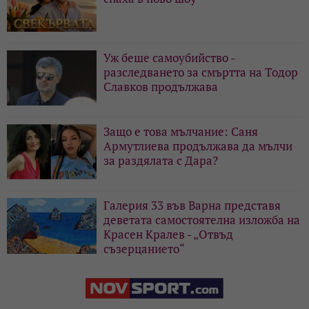
Уж беше самоубийство -
разследването за смъртта на Тодор
Славков продължава
Защо е това мълчание: Саня
Армутлиева продължава да мълчи
за раздялата с Дара?
Галерия 33 във Варна представя
деветата самостоятелна изложба на
Красен Кралев - „Отвъд
съзерцанието“