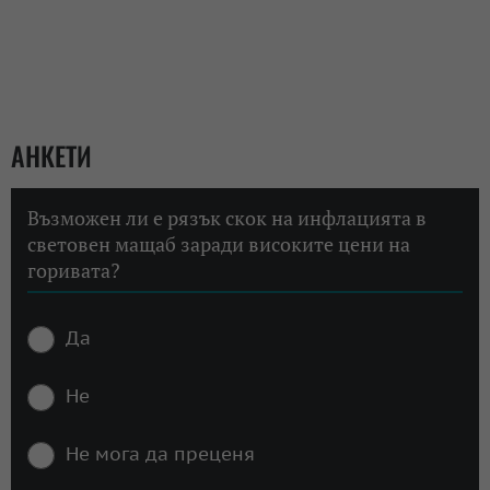
АНКЕТИ
Възможен ли е рязък скок на инфлацията в
световен мащаб заради високите цени на
горивата?
Да
Не
Не мога да преценя