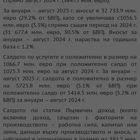
спрямо август 2024 г. (3847.7 млн. евро).
За януари – август 2025 г. вносът е 32 733.9 млн.
евро (29.2% от БВП), като се увеличава с1056.5
млн. евро (3.3%) спрямо същия период на 2024 г.
(31 677.4 млн. евро, 30.5% от БВП). Вносът за
януари – август 2024 г. нараства на годишна
база с 1.2%.
Салдото по услугите е положително в размер на
1066.7 млн. евро при положително салдо от
1025.3 млн. евро за август 2024 г. За януари –
август 2025 г. салдото е положително в размер
на 5725.8 млн. евро (5.1% от БВП) при
положително салдо от 5414.5 млн. евро (5.2% от
БВП) за януари – август 2024 г.
Салдото по статия Първичен доход (която
включва доход, свързан с факторите на
производството – работна сила, капитал или
земя, данъци върху производството и вноса, и
субсидии) е отрицателно в размер на 381.5 млн.