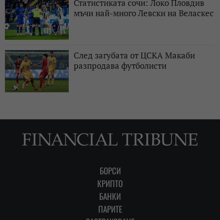
Статистиката сочи: Локо Пловдив
мъчи най-много Левски на Веласкес
След загубата от ЦСКА Макаби
разпродава футболисти
БОРСИ
КРИПТО
БАНКИ
ПАРИТЕ