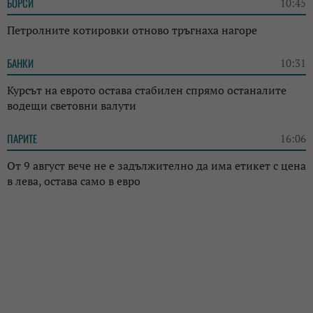
БОРСИ
10:45
Петролните котировки отново тръгнаха нагоре
БАНКИ
10:31
Курсът на еврото остава стабилен спрямо останалите
водещи световни валути
ПАРИТЕ
16:06
От 9 август вече не е задължително да има етикет с цена
в лева, остава само в евро