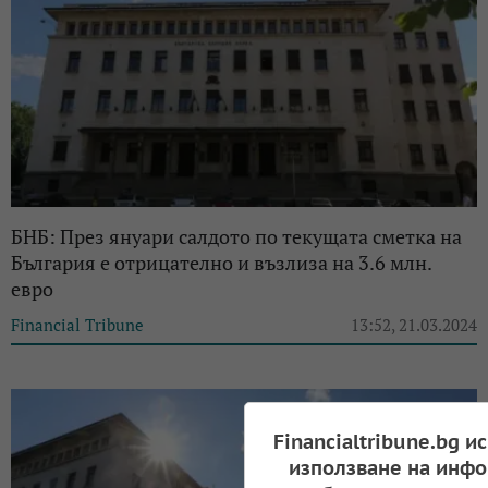
БНБ: През януари салдото по текущата сметка на
България е отрицателно и възлиза на 3.6 млн.
евро
Financial Tribune
13:52, 21.03.2024
Financialtribune.bg и
използване на инфо