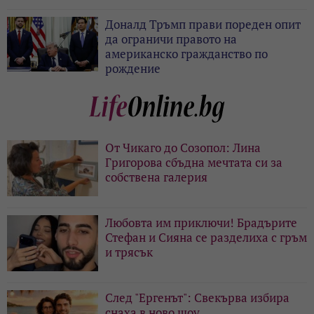
Доналд Тръмп прави пореден опит
да ограничи правото на
американско гражданство по
рождение
От Чикаго до Созопол: Лина
Григорова сбъдна мечтата си за
собствена галерия
Любовта им приключи! Брадърите
Стефан и Сияна се разделиха с гръм
и трясък
След "Ергенът": Свекърва избира
снаха в ново шоу