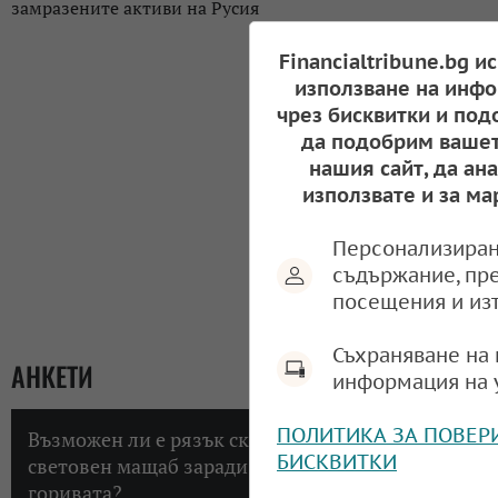
замразените активи на Русия
Financialtribune.bg и
използване на инфо
чрез бисквитки и под
да подобрим вашет
нашия сайт, да ан
използвате и за ма
Персонализиран
съдържание, пр
посещения и из
Съхраняване на 
АНКЕТИ
информация на 
ПОЛИТИКА ЗА ПОВЕР
Възможен ли е рязък скок на инфлацията в
БИСКВИТКИ
световен мащаб заради високите цени на
горивата?