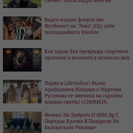
смени с Александра Фейгин
Видео издаде флирта им:
Футболист на "Локо" (Пд) заби
чалгаджийката Ивайла
Как зодия Лъв превръща спортните
прогнози и казиното в истинско шоу
Първо в LifeOnline! Вълчо
Арабаджиев Младши и Мартина
Русимова сe oжениха на скромна
плажна сватба! (СНИМКИ)
Феникс На Доброто И 8888.Bg С
Поредна Крачка В Подкрепа На
Българското Училище