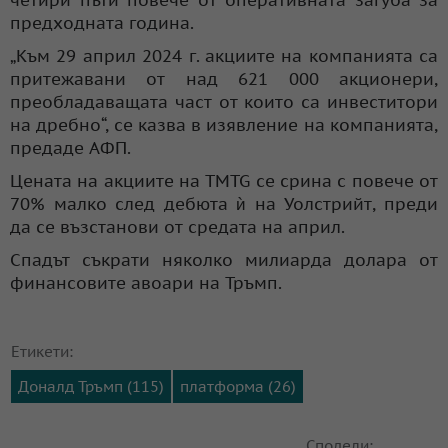
предходната година.
„Към 29 април 2024 г. акциите на компанията са
притежавани от над 621 000 акционери,
преобладаващата част от които са инвеститори
на дребно“, се казва в изявление на компанията,
предаде АФП.
Цената на акциите на TMTG се срина с повече от
70% малко след дебюта ѝ на Уолстрийт, преди
да се възстанови от средата на април.
Спадът съкрати няколко милиарда долара от
финансовите авоари на Тръмп.
Етикети:
Доналд Тръмп (115)
платформа (26)
Сподели: