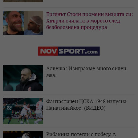
Ергенът Стоян промени визията си:
Хвърли очилата в морето след
безболезнена процедура
Алвеша: Изиграхме много силен
мач
Фантастичен ЦСКА 1948 изпусна
Панатинайкос! (ВИДЕО)
Рибакина потегли с победа в