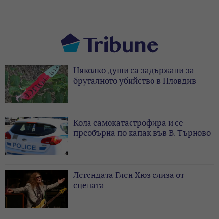
Няколко души са задържани за
бруталното убийство в Пловдив
Кола самокатастрофира и се
преобърна по капак във В. Търново
Легендата Глен Хюз слиза от
сцената