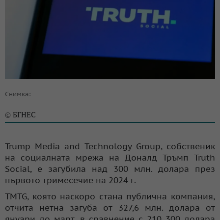
Снимка:
БГНЕС
©
Trump Media and Technology Group, собственик
на социалната мрежа на Доналд Тръмп Truth
Social, е загубила над 300 млн. долара през
първото тримесечие на 2024 г.
TMTG, която наскоро стана публична компания,
отчита нетна загуба от 327,6 млн. долара от
януари до март, в сравнение с 210 300 долара