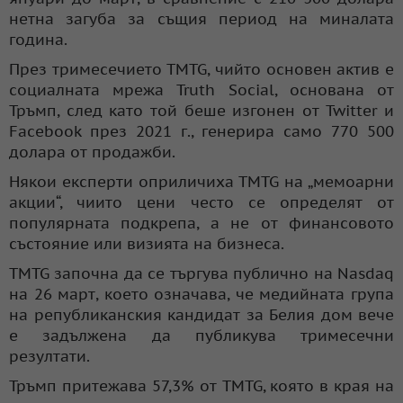
нетна загуба за същия период на миналата
година.
През тримесечието TMTG, чийто основен актив е
социалната мрежа Truth Social, основана от
Тръмп, след като той беше изгонен от Twitter и
Facebook през 2021 г., генерира само 770 500
долара от продажби.
Някои експерти оприличиха TMTG на „мемоарни
акции“, чиито цени често се определят от
популярната подкрепа, а не от финансовото
състояние или визията на бизнеса.
TMTG започна да се търгува публично на Nasdaq
на 26 март, което означава, че медийната група
на републиканския кандидат за Белия дом вече
е задължена да публикува тримесечни
резултати.
Тръмп притежава 57,3% от TMTG, която в края на