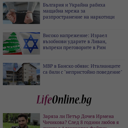
България и Украйна рабиха
мащабна мрежа за
разпространение на наркотици
Високо напрежение: Израел
възобнови ударите в Ливан,
въпреки преговорите в Рим
МВР в Банско обяви: Италианците
са били с "непристойно поведение"
Заряза ли Петър Дочев Ирмена
Чичикова? След 8 години любов я