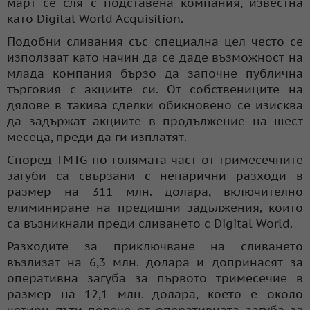
март се сля с подставена компания, известна
като Digital World Acquisition.
Подобни сливания със специална цел често се
използват като начин да се даде възможност на
млада компания бързо да започне публична
търговия с акциите си. От собствениците на
дялове в такива сделки обикновено се изисква
да задържат акциите в продължение на шест
месеца, преди да ги изплатят.
Според TMTG по-голямата част от тримесечните
загуби са свързани с непарични разходи в
размер на 311 млн. долара, включително
елиминиране на предишни задължения, които
са възникнали преди сливането с Digital World.
Разходите за приключване на сливането
възлизат на 6,3 млн. долара и допринасят за
оперативна загуба за първото тримесечие в
размер на 12,1 млн. долара, което е около
четири пъти повече от оперативната загуба за