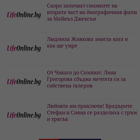
Скоро започват снимките на
втората част на биографичния филм
за Майкъл Джексън
Людмила Живкова знаела кога и
как ще умре
От Чикаго до Созопол: Лина
Григорова сбъдна мечтата си за
собствена галерия
Любовта им приключи! Брадърите
Стефан и Сияна се разделиха с гръм
и трясък