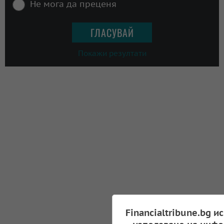
Не мога да преценя
Покажи резултати
Financialtribune.bg и