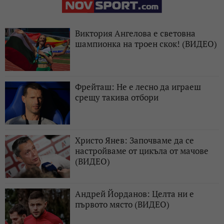
Виктория Ангелова е световна
шампионка на троен скок! (ВИДЕО)
Фрейташ: Не е лесно да играеш
срещу такива отбори
Христо Янев: Започваме да се
настройваме от цикъла от мачове
(ВИДЕО)
Андрей Йорданов: Целта ни е
първото място (ВИДЕО)