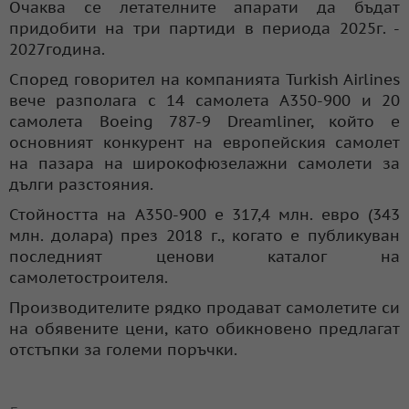
Очаква се летателните апарати да бъдат
придобити на три партиди в периода 2025г. -
2027година.
Според говорител на компанията Turkish Airlines
вече разполага с 14 самолета A350-900 и 20
самолета Boeing 787-9 Dreamliner, който е
основният конкурент на европейския самолет
на пазара на широкофюзелажни самолети за
дълги разстояния.
Стойността на A350-900 е 317,4 млн. евро (343
млн. долара) през 2018 г., когато е публикуван
последният ценови каталог на
самолетостроителя.
Производителите рядко продават самолетите си
на обявените цени, като обикновено предлагат
отстъпки за големи поръчки.