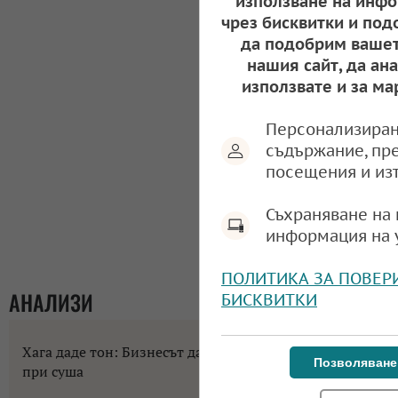
използване на инфо
чрез бисквитки и под
да подобрим вашет
нашия сайт, да ан
използвате и за ма
Персонализиран
съдържание, пр
посещения и из
Съхраняване на 
информация на 
ПОЛИТИКА ЗА ПОВЕР
АНАЛИЗИ
БИСКВИТКИ
Хага даде тон: Бизнесът да не разчита на помощи
Позволяване
при суша
10:58, 07.08.2026