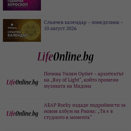
Слънчев календар – понеделник –
10 август 2026
Почина Уилям Орбит – архитектът
на „Ray of Light“, който промени
музиката на Мадона
A$AP Rocky издаде подробности за
новия албум на Риана: „Тя е в
студиото в момента“