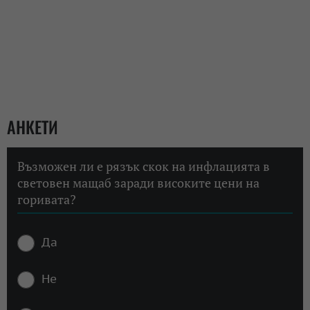
АНКЕТИ
Възможен ли е рязък скок на инфлацията в
световен мащаб заради високите цени на
горивата?
Да
Не