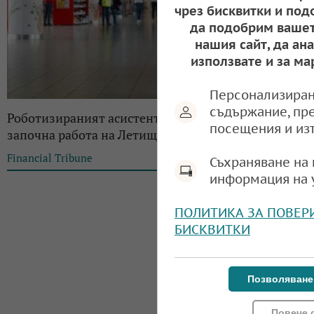
чрез бисквитки и под
да подобрим вашет
нашия сайт, да ан
използвате и за ма
Персонализиран
съдържание, пр
Роботизираният асистент за почистване SOFie
посещения и из
започна работа на Летище София
Financial Tribune
15:10, 08.12.2022
Съхраняване на 
информация на 
ПОЛИТИКА ЗА ПОВЕР
БИСКВИТКИ
Позволяване
Повече 