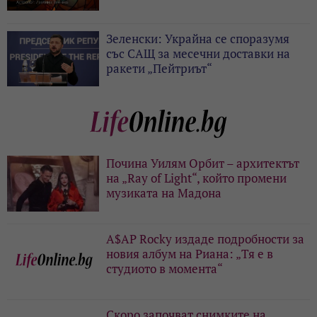
Зеленски: Украйна се споразумя
със САЩ за месечни доставки на
ракети „Пейтриът“
Почина Уилям Орбит – архитектът
на „Ray of Light“, който промени
музиката на Мадона
A$AP Rocky издаде подробности за
новия албум на Риана: „Тя е в
студиото в момента“
Скоро започват снимките на