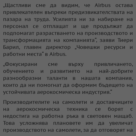
„Щастливи сме да видим, че Airbus остава
привлекателен въпреки предизвикателствата на
пазара на труда. Усилията ни за набиране на
персонал се отплащат и ще продължат да
подпомагат разрастването на производството и
трансформацията на компанията“, заяви Тиери
Барил, главен директор „Човешки ресурси и
работни места“ в Airbus.
„Фокусирани сме върху привличането,
обучението и развитието на най-добрите
разнообразни таланти в нашата компания,
които да ни помогнат да оформим бъдещето на
устойчивата аерокосмическа индустрия.“
Производителите на самолети и доставчиците
на аерокосмическа техника се борят с
недостига на работна ръка в световен мащаб.
Това усложнява плановете им да увеличат
производството на самолети, за да отговорят на