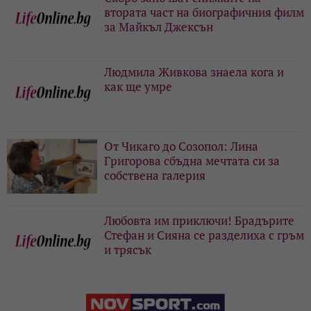
втората част на биографичния филм
за Майкъл Джексън
Людмила Живкова знаела кога и
как ще умре
От Чикаго до Созопол: Лина
Григорова сбъдна мечтата си за
собствена галерия
Любовта им приключи! Брадърите
Стефан и Сияна се разделиха с гръм
и трясък