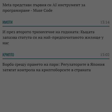
Meta представи първия си AI инструмент за
програмиране - Muse Code
ИМОТИ
13:14
И през второто тримесечие на годината: Къщата
запазва статута си на най-предпочитаното жилище у
нас
КРИПТО
13:02
Борба срещу прането на пари: Регулаторите в Япония
затягат контрола на криптоборсите в страната