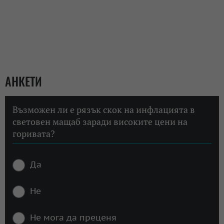
АНКЕТИ
Възможен ли е рязък скок на инфлацията в
световен мащаб заради високите цени на
горивата?
Да
Не
Не мога да преценя