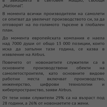
в авиацията в световен мащаб, съобщи
„National”.
В момента всички производители на самолети
се опитват да увеличат производството си, за да
отговорят на по-голямото търсене в глобален
план.
До момента европейската компания е наела
над 7000 души от общо 13 000 позиции, които
иска да запълни тази година, се казва в
изявление на Airbus.
Повечето от новонаетите служители са в
основните производствени обекти на
самолетостроителя, като основните видове
работни места включват производство,
инженерство, цифрови технологии и
киберпространство, заяви Airbus.
От тези нови служители 29% са на възраст под
28 години, а 26% от новонаетите са жени.