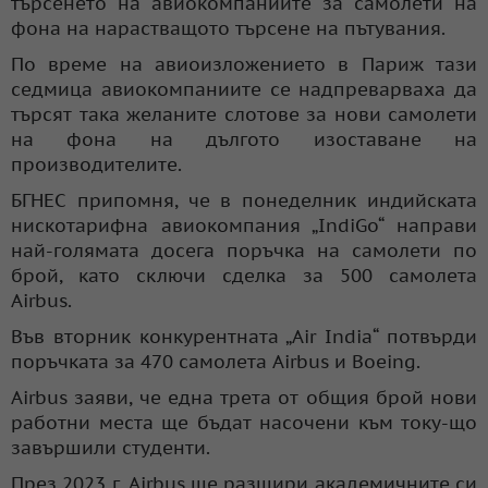
търсенето на авиокомпаниите за самолети на
фона на нарастващото търсене на пътувания.
По време на авиоизложението в Париж тази
седмица авиокомпаниите се надпреварваха да
търсят така желаните слотове за нови самолети
на фона на дългото изоставане на
производителите.
БГНЕС припомня, че в понеделник индийската
нискотарифна авиокомпания „IndiGo“ направи
най-голямата досега поръчка на самолети по
брой, като сключи сделка за 500 самолета
Airbus.
Във вторник конкурентната „Air India“ потвърди
поръчката за 470 самолета Airbus и Boeing.
Airbus заяви, че една трета от общия брой нови
работни места ще бъдат насочени към току-що
завършили студенти.
През 2023 г. Airbus ще разшири академичните си