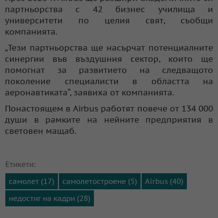
партньорства с 42 бизнес училища и
университети по целия свят, съобщи
компанията.
„Тези партньорства ще насърчат потенциалните
синергии във въздушния сектор, които ще
помогнат за развитието на следващото
поколение специалисти в областта на
аеронавтиката“, заявиха от компанията.
Понастоящем в Airbus работят повече от 134 000
души в рамките на нейните предприятия в
световен мащаб.
Етикети:
самолет (17)
самолетостроене (5)
Airbus (40)
недостиг на кадри (28)