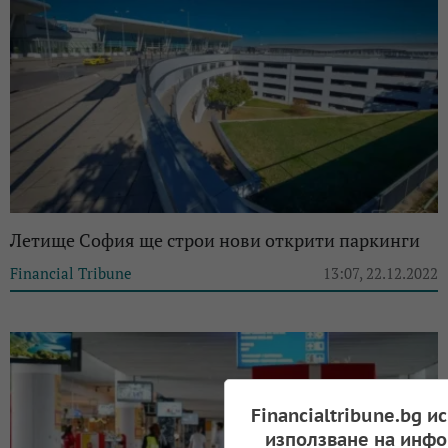
Летище София ще строи нови открити паркинги
Financial Tribune
13:07, 22.12.2022
Financialtribune.bg и
използване на инфо