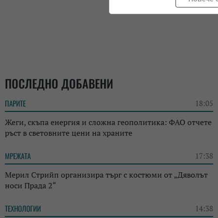
ПОСЛЕДНО ДОБАВЕНИ
ПАРИТЕ
18:05
Жеги, скъпа енергия и сложна геополитика: ФАО отчете
ръст в световните цени на храните
МРЕЖАТА
17:38
Мерил Стрийп организира търг с костюми от „Дяволът
носи Прада 2“
ТЕХНОЛОГИИ
14:38