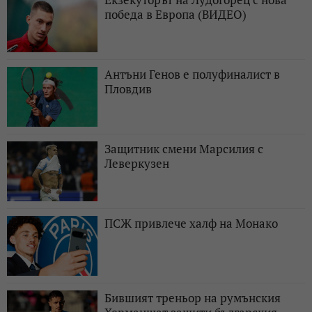
победа в Европа (ВИДЕО)
Антъни Генов е полуфиналист в
Пловдив
Защитник смени Марсилия с
Леверкузен
ПСЖ привлече халф на Монако
Бившият треньор на румънския