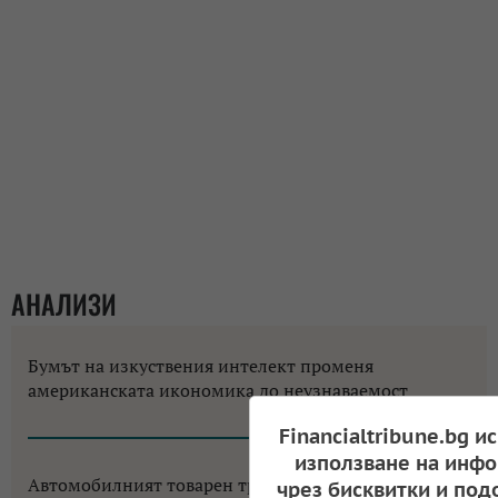
АНАЛИЗИ
Бумът на изкуствения интелект променя
американската икономика до неузнаваемост
12:18, 06.08.2026
Financialtribune.bg и
използване на инфо
Автомобилният товарен транспорт в ЕС се
чрез бисквитки и под