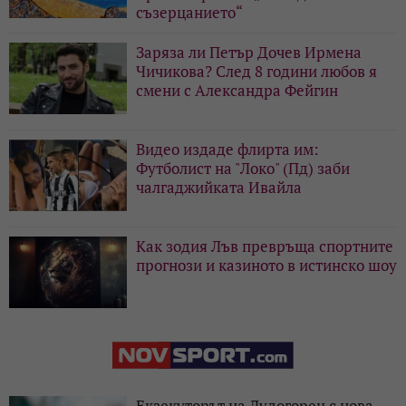
съзерцанието“
Заряза ли Петър Дочев Ирмена
Чичикова? След 8 години любов я
смени с Александра Фейгин
Видео издаде флирта им:
Футболист на "Локо" (Пд) заби
чалгаджийката Ивайла
Как зодия Лъв превръща спортните
прогнози и казиното в истинско шоу
Екзекуторът на Лудогорец с нова