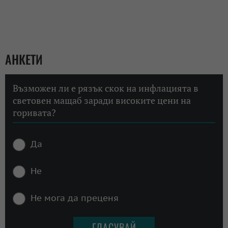
АНКЕТИ
Възможен ли е рязък скок на инфлацията в
световен мащаб заради високите цени на
горивата?
Да
Не
Не мога да преценя