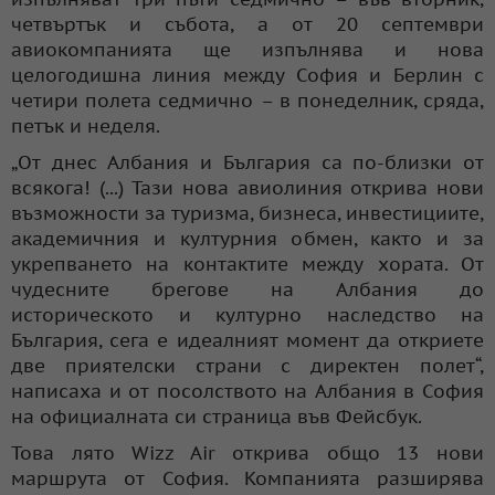
четвъртък и събота, а от 20 септември
авиокомпанията ще изпълнява и нова
целогодишна линия между София и Берлин с
четири полета седмично – в понеделник, сряда,
петък и неделя.
„От днес Албания и България са по-близки от
всякога! (...) Тази нова авиолиния открива нови
възможности за туризма, бизнеса, инвестициите,
академичния и културния обмен, както и за
укрепването на контактите между хората. От
чудесните брегове на Албания до
историческото и културно наследство на
България, сега е идеалният момент да откриете
две приятелски страни с директен полет“,
написаха и от посолството на Албания в София
на официалната си страница във Фейсбук.
Това лято Wizz Air открива общо 13 нови
маршрута от София. Компанията разширява