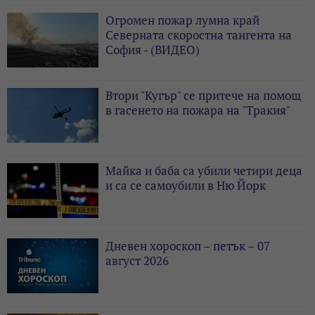
Огромен пожар лумна край
Северната скоростна тангента на
София - (ВИДЕО)
Втори "Кугър" се притече на помощ
в гасенето на пожара на "Тракия"
Майка и баба са убили четири деца
и са се самоубили в Ню Йорк
Дневен хороскоп – петък – 07
август 2026