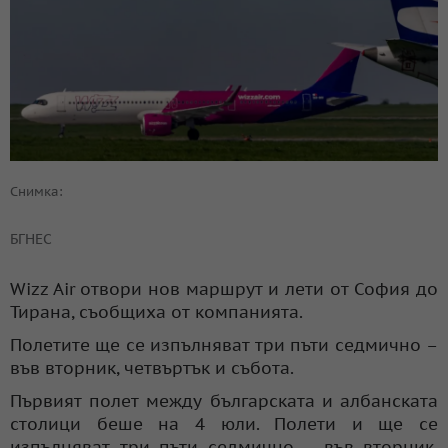
Снимка:
БГНЕС
Wizz Air отвори нов маршрут и лети от София до
Тирана, съобщиха от компанията.
Полетите ще се изпълняват три пъти седмично –
във вторник, четвъртък и събота.
Първият полет между българската и албанската
столици беше на 4 юли. Полети и ще се
изпълняват три пъти седмично – във вторник,