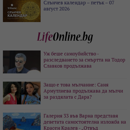
Слънчев календар – петък – 07
август 2026
Уж беше самоубийство -
разследването за смъртта на Тодор
Славков продължава
Защо е това мълчание: Саня
Армутлиева продължава да мълчи
за раздялата с Дара?
Галерия 33 във Варна представя
деветата самостоятелна изложба на
Красен Кралев - „Отвъд