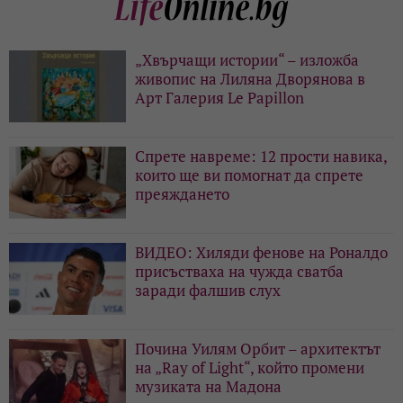
„Хвърчащи истории“ – изложба
живопис на Лиляна Дворянова в
Арт Галерия Le Papillon
Спрете навреме: 12 прости навика,
които ще ви помогнат да спрете
преяждането
ВИДЕО: Хиляди фенове на Роналдо
присъстваха на чужда сватба
заради фалшив слух
Почина Уилям Орбит – архитектът
на „Ray of Light“, който промени
музиката на Мадона