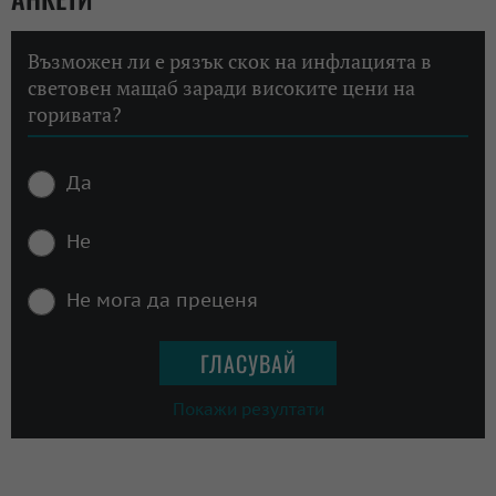
Възможен ли е рязък скок на инфлацията в
световен мащаб заради високите цени на
горивата?
Да
Не
Не мога да преценя
Покажи резултати