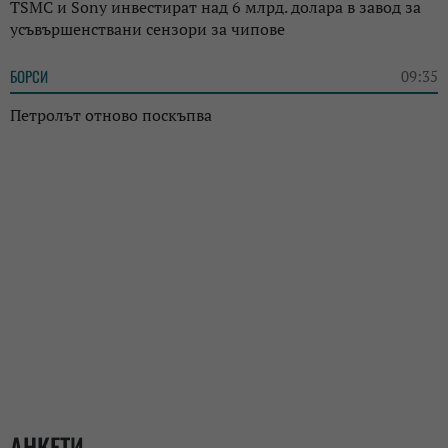
TSMC и Sony инвестират над 6 млрд. долара в завод за
усъвършенствани сензори за чипове
БОРСИ
09:35
Петролът отново поскъпва
АНКЕТИ