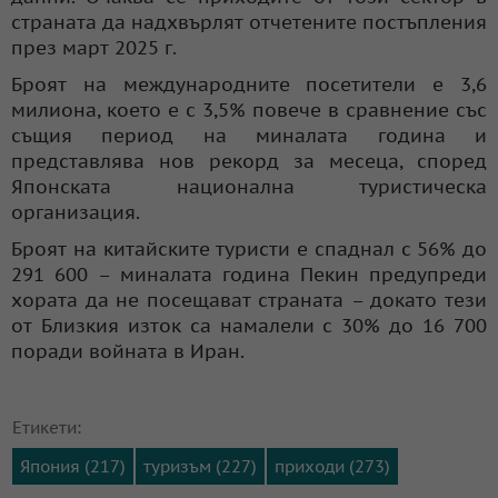
страната да надхвърлят отчетените постъпления
през март 2025 г.
Броят на международните посетители е 3,6
милиона, което е с 3,5% повече в сравнение със
същия период на миналата година и
представлява нов рекорд за месеца, според
Японската национална туристическа
организация.
Броят на китайските туристи е спаднал с 56% до
291 600 – миналата година Пекин предупреди
хората да не посещават страната – докато тези
от Близкия изток са намалели с 30% до 16 700
поради войната в Иран.
Етикети:
Япония (217)
туризъм (227)
приходи (273)