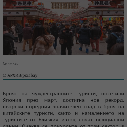
Снимка:
АРХИВ/pixabay
©
Броят на чуждестранните туристи, посетили
Япония през март, достигна нов рекорд,
въпреки поредния значителен спад в броя на
китайските туристи, както и намалението на
туристите от Близкия изток, сочат официални
данни. Очаква се приходите от този сектор в