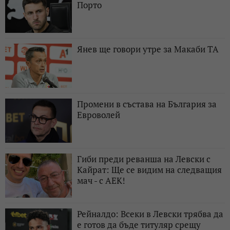
Порто
Янев ще говори утре за Макаби ТА
Промени в състава на България за
Евроволей
Гиби преди реванша на Левски с
Кайрат: Ще се видим на следващия
мач - с АЕК!
Рейналдо: Всеки в Левски трябва да
е готов да бъде титуляр срещу