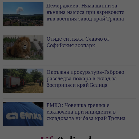
Демерджиев: Няма данни за
външна намеса при взривовете
във военния завод край Трявна
Отиде си лъвът Славчо от
Софийския зоопарк
Окръжна прокуратура-Габрово
разследва пожара в склад за
боеприпаси край Белица
ЕМКО: Човешка грешка е
изключена при инцидента в
складовата ни база край Трявна