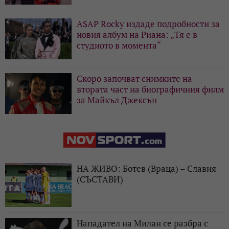
A$AP Rocky издаде подробности за
новия албум на Риана: „Тя е в
студиото в момента“
Скоро започват снимките на
втората част на биографичния филм
за Майкъл Джексън
НА ЖИВО: Ботев (Враца) – Славия
(СЪСТАВИ)
Нападател на Милан се разбра с