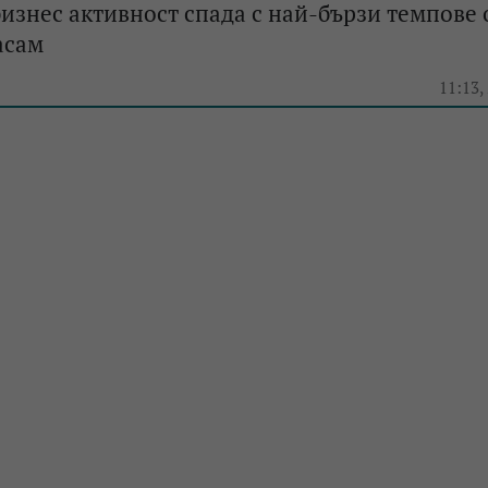
изнес активност спада с най-бързи темпове 
асам
e
11:13,