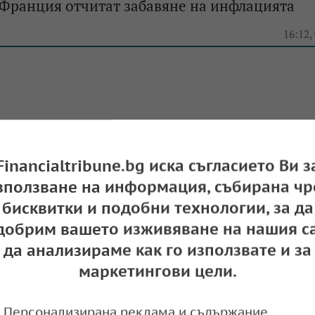
 Франция отчитат забавяне на инфлацията
e
16:12,
 във Франция се превърна в лукс
e
11:06,
Financialtribune.bg иска съгласието Ви з
зползване на информация, събирана чр
бисквитки и подобни технологии, за да
добрим вашето изживяване на нашия са
да анализираме как го използвате и за
крачка от приемането на закон за удължава
маркетингови цели.
e
09:53,
Персонализирана реклама и съдържание,