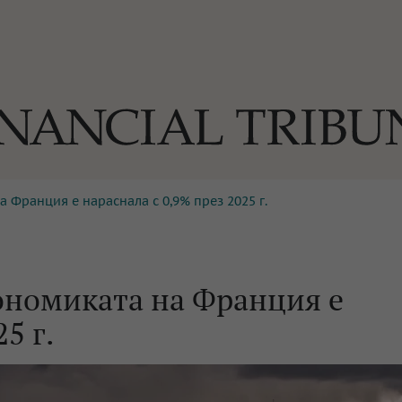
 Франция е нараснала с 0,9% през 2025 г.
ОГИИ
За нас
Реклама
Ко
И
Част от Tribune Media Gr
А
ономиката на Франция е
5 г.
БИЛИ
ЕДИЯ