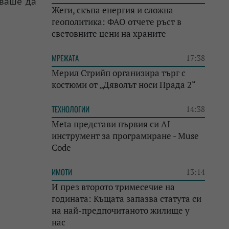
кваше да
Жеги, скъпа енергия и сложна
геополитика: ФАО отчете ръст в
световните цени на храните
МРЕЖАТА
17:38
Мерил Стрийп организира търг с
костюми от „Дяволът носи Прада 2“
ТЕХНОЛОГИИ
14:38
Meta представи първия си AI
инструмент за програмиране - Muse
Code
ИМОТИ
13:14
И през второто тримесечие на
годината: Къщата запазва статута си
на най-предпочитаното жилище у
нас