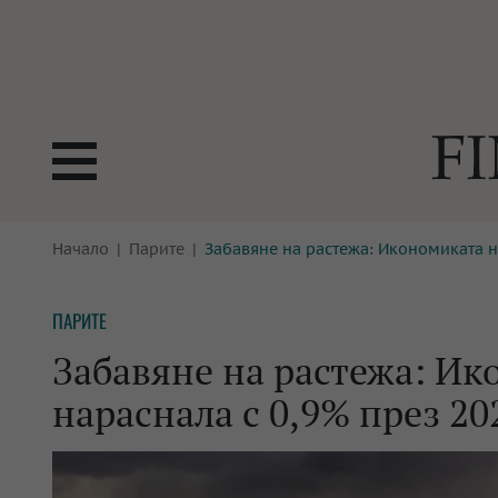
БОРСИ
Начало
Парите
Забавяне на растежа: Икономиката на
ТЕХНОЛ
КРИПТО
АНАЛИЗ
ПАРИТЕ
БАНКИ
МРЕЖАТ
Забавяне на растежа: Ик
ПАРИТЕ
ИМОТИ
нараснала с 0,9% през 202
ЗАСТРАХОВАНЕ
АВТОМО
ЕНЕРГЕТИКА
МУЛТИМ