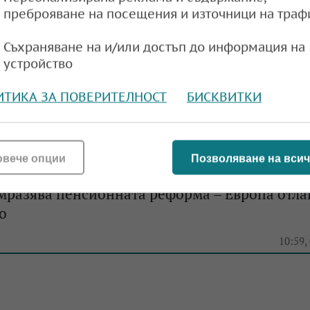
преброяване на посещения и източници на траф
Съхраняване на и/или достъп до информация на
устройство
ред водещите търговски партньори на Бълга
т ни за периода януари-юли е в размер на н
ИТИКА ЗА ПОВЕРИТЕЛНОСТ
БИСКВИТКИ
e
16:44,
овече опции
Позволяване на всич
мразява пенсионната реформа – Европа отла
о
e
10:59,