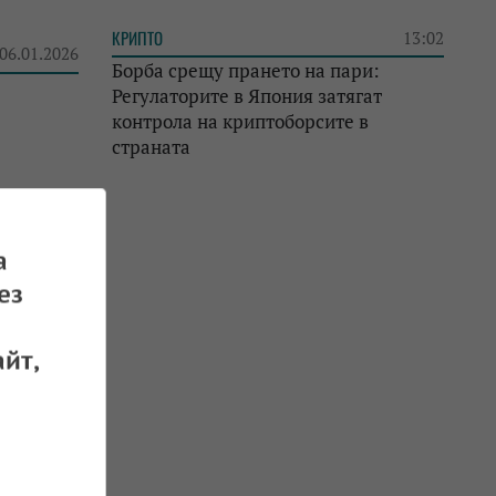
КРИПТО
13:02
 06.01.2026
Борба срещу прането на пари:
Регулаторите в Япония затягат
контрола на криптоборсите в
страната
 06.01.2026
а
ез
йт,
не на
 24.12.2025