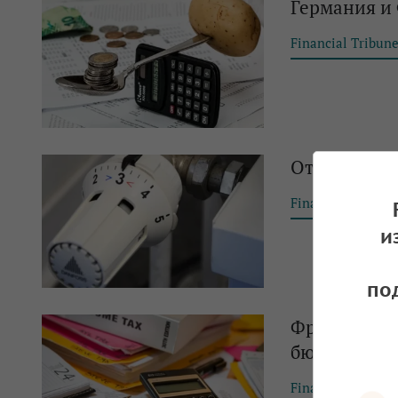
Германия и
Financial Tribun
Отоплението
Financial Tribun
и
по
Франция на 
бюджета
Financial Tribun