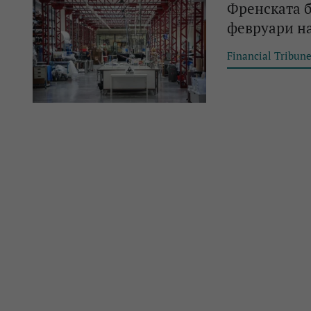
Френската б
февруари н
Financial Tribun