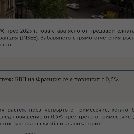
% през 2025 г. Това става ясно от предварителнат
анция (INSEE). Забавянето спрямо отчетения ръст
 сто.
теж: БВП на Франция се е повишил с 0,5%
я растеж през четвъртото тримесечие, когато 
 след повишение от 0,5% през третото тримесечие.
статистическата служба и анализаторите.