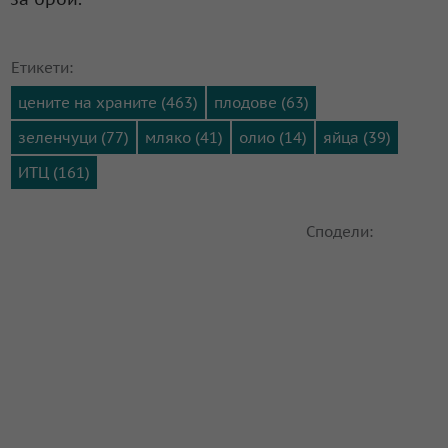
Етикети:
цените на храните (463)
плодове (63)
зеленчуци (77)
мляко (41)
олио (14)
яйца (39)
ИТЦ (161)
Сподели: