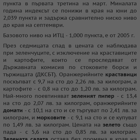
пункта в първата третина на март. Миналата
година индексът се понижи в края на юни до
2,039 пункта и задържа сравнително ниско ниво
до края на септември.
Базовото ниво на ИТЦ - 1,000 пункта, е от 2005 г.
През седмицата спад в цената се наблюдава
при зеленчуците, с изключение на краставиците
и картофите, които се проследяват от
Държавната комисия по стоковите борси и
тържищата (ДКСБТ). Оранжерийните
краставици
поскъпват с 9,7 на сто до 2,26 лв. за килограм, а
картофите - с 0,8 на сто до 1,20 лв. за килограм.
Най-много поевтиняват
зеленият пипер
- с 13,4
на сто до 2,07 лв. за килограм, оранжерийните
домати
- с 10,1 на сто и се търгуват по 2,41 лв. за
килограм, и
морковите
- с 9,1 на сто и се купуват
по 1,49 лв. за килограм. Цената на
зелето
също
пада - с 5,6 на сто до 0,85 лв. за килограм.
Зелената салата
остава без промяна в края на