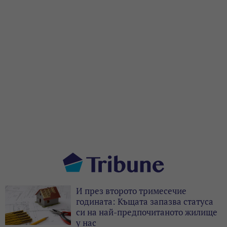
И през второто тримесечие
годината: Къщата запазва статуса
си на най-предпочитаното жилище
у нас