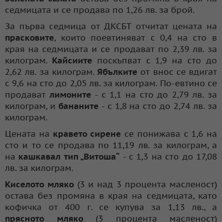
седмицата и се продава по 1,26 лв. за брой.
За първа седмица от ДКСБТ отчитат цената на
прасковите
, които поевтиняват с 0,4 на сто в
края на седмицата и се продават по 2,39 лв. за
килограм.
Кайсиите
поскъпват с 1,9 на сто до
2,62 лв. за килограм.
Ябълките
от внос се вдигат
с 9,6 на сто до 2,05 лв. за килограм. По-евтино се
продават
лимоните
- с 1,1 на сто до 2,79 лв. за
килограм, и
бананите
- с 1,8 на сто до 2,74 лв. за
килограм.
Цената на
кравето сирене
се понижава с 1,6 на
сто и то се продава по 11,19 лв. за килограм, а
на
кашкавал тип „Витоша“
- с 1,3 на сто до 17,08
лв. за килограм.
Киселото мляко
(3 и над 3 процента масленост)
остава без промяна в края на седмицата, като
кофичка от 400 г. се купува за 1,13 лв., а
прясното мляко
(3 процента масленост)