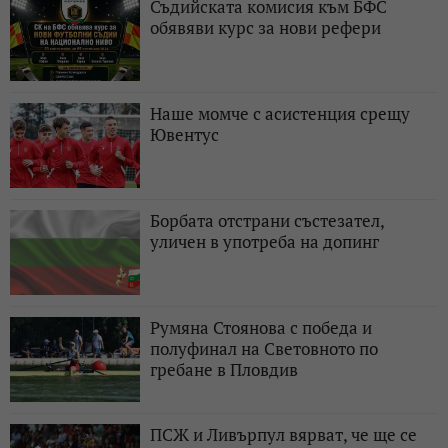
Съдийската комисия към БФС
обявяви курс за нови рефери
Наше момче с асистенция срещу
Ювентус
Борбата отстрани състезател,
уличен в употреба на допинг
Румяна Стоянова с победа и
полуфинал на Световното по
гребане в Пловдив
ПСЖ и Ливърпул вярват, че ще се