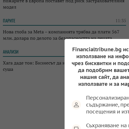
пожарите в Европа поставят под риск застрахователния
модел
ПАРИТЕ
11:35
Нова глоба за Meta – компанията трябва да плати 567
млн. долара по делото за безопасността на децата
Financialtribune.bg и
АНАЛИЗИ
10:58
използване на инфо
Хага даде тон: Бизнесът да не разчита на помощи при
чрез бисквитки и под
суша
да подобрим вашет
нашия сайт, да ан
използвате и за ма
Персонализиран
съдържание, пр
посещения и из
Съхраняване на 