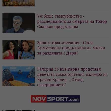
Уж беше самоубийство -
разследването за смъртта на Тодор
Славков продължава
Защо е това мълчание: Саня
Армутлиева продължава да мълчи
за раздялата с Дара?
Галерия 33 във Варна представя
деветата самостоятелна изложба на
Красен Кралев - „Отвъд
съзерцанието“