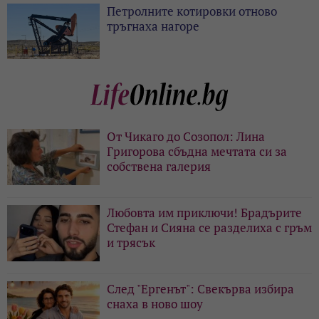
Петролните котировки отново
тръгнаха нагоре
От Чикаго до Созопол: Лина
Григорова сбъдна мечтата си за
собствена галерия
Любовта им приключи! Брадърите
Стефан и Сияна се разделиха с гръм
и трясък
След "Ергенът": Свекърва избира
снаха в ново шоу