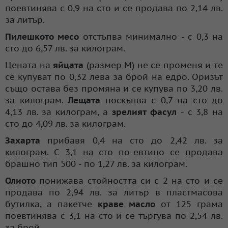
поевтинява с 0,9 на сто и се продава по 2,14 лв.
за литър.
Пилешкото месо
отстъпва минимално - с 0,3 на
сто до 6,57 лв. за килограм.
Цената на
яйцата
(размер М) не се променя и те
се купуват по 0,32 лева за брой на едро. Оризът
също остава без промяна и се купува по 3,20 лв.
за килограм.
Лещата
поскъпва с 0,7 на сто до
4,13 лв. за килограм, а
зрелият фасул
- с 3,8 на
сто до 4,09 лв. за килограм.
Захарта
прибавя 0,4 на сто до 2,42 лв. за
килограм. С 3,1 на сто по-евтино се продава
брашно тип 500 - по 1,27 лв. за килограм.
Олиото
понижава стойността си с 2 на сто и се
продава по 2,94 лв. за литър в пластмасова
бутилка, а пакетче
краве масло
от 125 грама
поевтинява с 3,1 на сто и се търгува по 2,54 лв.
за брой.