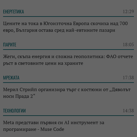
ЕНЕРГЕТИКА
12:29
Цените на тока в Югоизточна Европа скочиха над 700
евро, България остава сред най-евтините пазари
ПАРИТЕ
18:05
Жеги, скъпа енергия и сложна геополитика: ФАО отчете
ръст в световните цени на храните
МРЕЖАТА
17:38
Мерил Стрийп организира търг с костюми от „Дяволът
носи Прада 2“
ТЕХНОЛОГИИ
14:38
Meta представи първия си AI инструмент за
програмиране - Muse Code