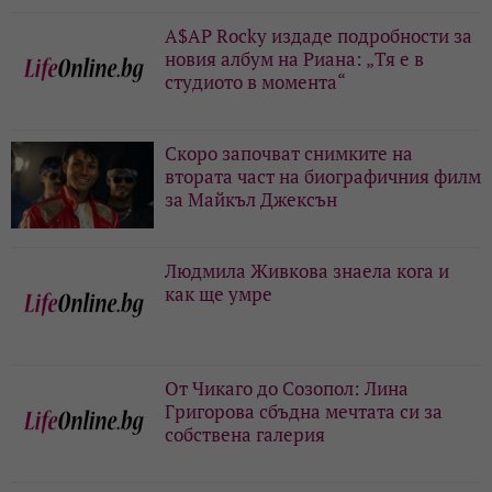
A$AP Rocky издаде подробности за
новия албум на Риана: „Тя е в
студиото в момента“
Скоро започват снимките на
втората част на биографичния филм
за Майкъл Джексън
Людмила Живкова знаела кога и
как ще умре
От Чикаго до Созопол: Лина
Григорова сбъдна мечтата си за
собствена галерия