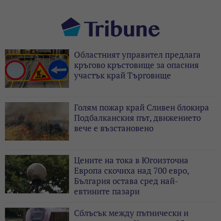
Областният управител предлага
кръгово кръстовище за опасния
участък край Търговище
Голям пожар край Сливен блокира
Подбалканския път, движението
вече е възстановено
Цените на тока в Югоизточна
Европа скочиха над 700 евро,
България остава сред най-
евтините пазари
Сблъсък между пътнически и