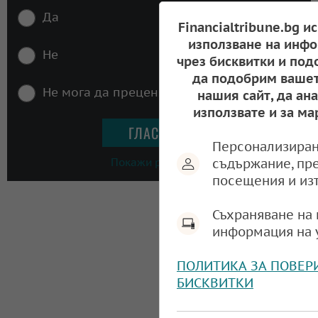
Да
Financialtribune.bg и
използване на инфо
Не
чрез бисквитки и под
да подобрим вашет
Не мога да преценя
нашия сайт, да ан
използвате и за ма
Персонализиран
Покажи резултати
съдържание, пр
посещения и из
Съхраняване на 
информация на 
ПОЛИТИКА ЗА ПОВЕР
БИСКВИТКИ