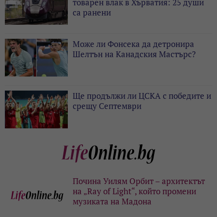
товарен влак в Хърватия: 25 души
са ранени
Може ли Фонсека да детронира
Шелтън на Канадския Мастърс?
Ще продължи ли ЦСКА с победите и
срещу Септември
Почина Уилям Орбит – архитектът
на „Ray of Light“, който промени
музиката на Мадона