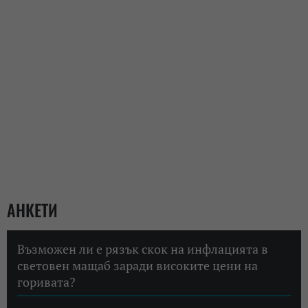
АНКЕТИ
Възможен ли е рязък скок на инфлацията в
световен мащаб заради високите цени на
горивата?