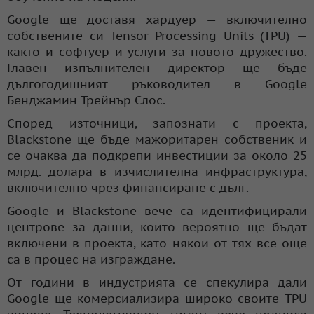
Google ще доставя хардуер — включително
собствените си Tensor Processing Units (TPU) —
както и софтуер и услуги за новото дружество.
Главен изпълнителен директор ще бъде
дългогодишният ръководител в Google
Бенджамин Трейнър Слос.
Според източници, запознати с проекта,
Blackstone ще бъде мажоритарен собственик и
се очаква да подкрепи инвестиции за около 25
млрд. долара в изчислителна инфраструктура,
включително чрез финансиране с дълг.
Google и Blackstone вече са идентифицирали
центрове за данни, които вероятно ще бъдат
включени в проекта, като някои от тях все още
са в процес на изграждане.
От години в индустрията се спекулира дали
Google ще комерсиализира широко своите TPU