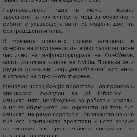
Партньорството идва в момент, когато
търсенето на изчислителна мощ за обучение и
работа с усъвършенствани AI модели достига
безпрецедентни нива.
В момента повечето големи компании в
сферата на изкуствения интелект разчитат поне
частично на инфраструктурата на CoreWeave,
която използва чипове на Nvidia. Появиха се и
редица по-малки т.нар. „неооблачни“ компании
в отговор на огромното търсене.
Миналия месец Google представи нов процесор,
специално създаден за AI inference —
изчисленията, необходими за работа с модели,
а не за обучението им. Търсенето на този тип
изчисления рязко нарасна с навлизането на AI в
бизнеса. Компанията представи и нова версия
на чиповете си, предназначена специално за
обучение на модели.