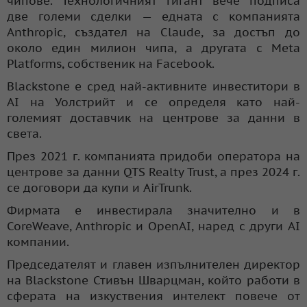
чипове. Технологичният гигант вече подписа
две големи сделки — едната с компанията
Anthropic, създател на Claude, за достъп до
около един милион чипа, а другата с Meta
Platforms, собственик на Facebook.
Blackstone е сред най-активните инвеститори в
AI на Уолстрийт и се определя като най-
големият доставчик на центрове за данни в
света.
През 2021 г. компанията придоби оператора на
центрове за данни QTS Realty Trust, а през 2024 г.
се договори да купи и AirTrunk.
Фирмата е инвестирала значително и в
CoreWeave, Anthropic и OpenAI, наред с други AI
компании.
Председателят и главен изпълнителен директор
на Blackstone Стивън Шварцман, който работи в
сферата на изкуствения интелект повече от