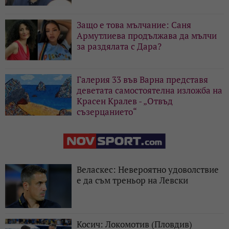
Защо е това мълчание: Саня
Армутлиева продължава да мълчи
за раздялата с Дара?
Галерия 33 във Варна представя
деветата самостоятелна изложба на
Красен Кралев - „Отвъд
съзерцанието“
Веласкес: Невероятно удоволствие
е да съм треньор на Левски
Косич: Локомотив (Пловдив)