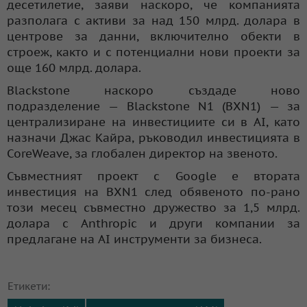
десетилетие, заяви наскоро, че компанията
разполага с активи за над 150 млрд. долара в
центрове за данни, включително обекти в
строеж, както и с потенциални нови проекти за
още 160 млрд. долара.
Blackstone наскоро създаде ново
подразделение — Blackstone N1 (BXN1) — за
централизиране на инвестициите си в AI, като
назначи Джас Кайра, ръководил инвестицията в
CoreWeave, за глобален директор на звеното.
Съвместният проект с Google е втората
инвестиция на BXN1 след обявеното по-рано
този месец съвместно дружество за 1,5 млрд.
долара с Anthropic и други компании за
предлагане на AI инструменти за бизнеса.
Етикети: