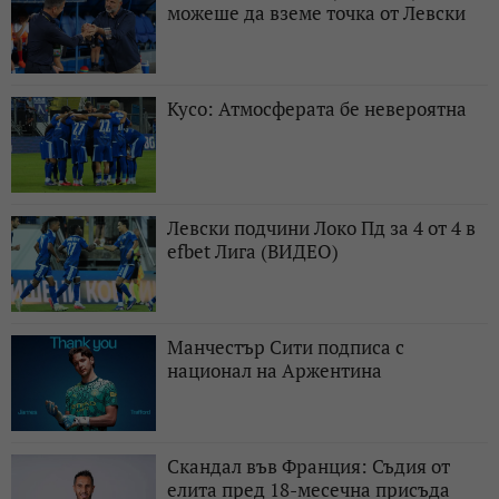
можеше да вземе точка от Левски
Кусо: Атмосферата бе невероятна
Левски подчини Локо Пд за 4 от 4 в
efbet Лига (ВИДЕО)
Манчестър Сити подписа с
национал на Аржентина
Скандал във Франция: Съдия от
елита пред 18-месечна присъда