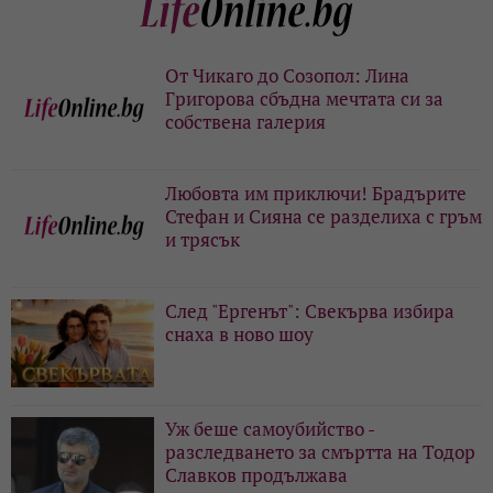
От Чикаго до Созопол: Лина
Григорова сбъдна мечтата си за
собствена галерия
Любовта им приключи! Брадърите
Стефан и Сияна се разделиха с гръм
и трясък
След "Ергенът": Свекърва избира
снаха в ново шоу
Уж беше самоубийство -
разследването за смъртта на Тодор
Славков продължава