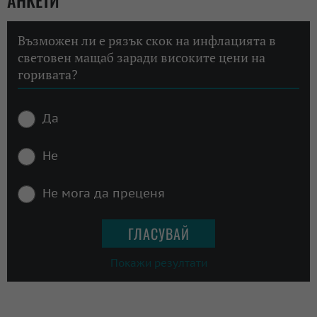
АНКЕТИ
Възможен ли е рязък скок на инфлацията в
световен мащаб заради високите цени на
горивата?
Да
Не
Не мога да преценя
Покажи резултати