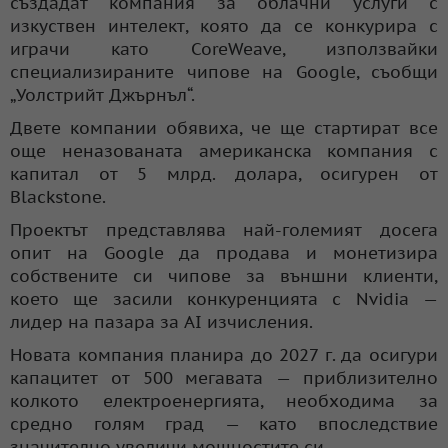
създадат компания за облачни услуги с
изкуствен интелект, която да се конкурира с
играчи като CoreWeave, използвайки
специализираните чипове на Google, съобщи
„Уолстрийт Джърнъл“.
Двете компании обявиха, че ще стартират все
още неназованата американска компания с
капитал от 5 млрд. долара, осигурен от
Blackstone.
Проектът представлява най-големият досега
опит на Google да продава и монетизира
собствените си чипове за външни клиенти,
което ще засили конкуренцията с Nvidia —
лидер на пазара за AI изчисления.
Новата компания планира до 2027 г. да осигури
капацитет от 500 мегавата — приблизително
колкото електроенергията, необходима за
средно голям град — като впоследствие
значително увеличи мощностите си.