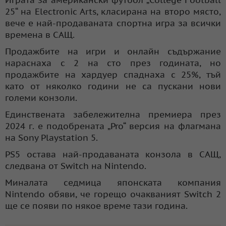
25“ на Electronic Arts, класирана на второ място,
вече е най-продаваната спортна игра за всички
времена в САЩ.
Продажбите на игри и онлайн съдържание
нараснаха с 2 на сто през годината, но
продажбите на хардуер спаднаха с 25%, тъй
като от няколко години не са пускани нови
големи конзоли.
Единствената забележителна премиера през
2024 г. е подобрената „Pro“ версия на флагмана
на Sony Playstation 5.
PS5 остава най-продаваната конзола в САЩ,
следвана от Switch на Nintendo.
Миналата седмица японската компания
Nintendo обяви, че горещо очакваният Switch 2
ще се появи по някое време тази година.