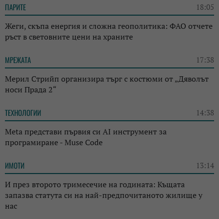
ПАРИТЕ
18:05
Жеги, скъпа енергия и сложна геополитика: ФАО отчете
ръст в световните цени на храните
МРЕЖАТА
17:38
Мерил Стрийп организира търг с костюми от „Дяволът
носи Прада 2“
ТЕХНОЛОГИИ
14:38
Meta представи първия си AI инструмент за
програмиране - Muse Code
ИМОТИ
13:14
И през второто тримесечие на годината: Къщата
запазва статута си на най-предпочитаното жилище у
нас