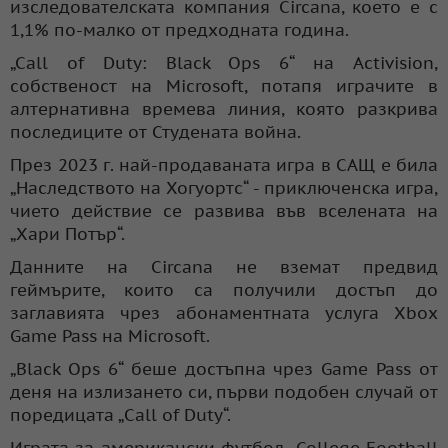
изследователската компания Circana, което е с
1,1% по-малко от предходната година.
„Call of Duty: Black Ops 6“ на Activision,
собственост на Microsoft, потапя играчите в
алтернативна времева линия, която разкрива
последиците от Студената война.
През 2023 г. най-продаваната игра в САЩ е била
„Наследството на Хогуортс“ - приключенска игра,
чието действие се развива във вселената на
„Хари Потър“.
Данните на Circana не вземат предвид
геймърите, които са получили достъп до
заглавията чрез абонаментната услуга Xbox
Game Pass на Microsoft.
„Black Ops 6“ беше достъпна чрез Game Pass от
деня на излизането си, първи подобен случай от
поредицата „Call of Duty“.
Играта за американски футбол „College Football