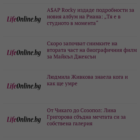
A$AP Rocky издаде подробности за
новия албум на Риана: „Тя е в
студиото в момента“
Скоро започват снимките на
втората част на биографичния филм
за Майкъл Джексън
Людмила Живкова знаела кога и
как ще умре
От Чикаго до Созопол: Лина
Григорова сбъдна мечтата си за
собствена галерия