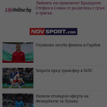
Любовта им приключи! Брадърите
Стефан и Сияна се разделиха с гръм
и трясък
Глушкова загуби финала в Сърбия
Мората пред трансфер в МЛС
Наполи отхвърли оферта на
Фенербахче за Лукаку