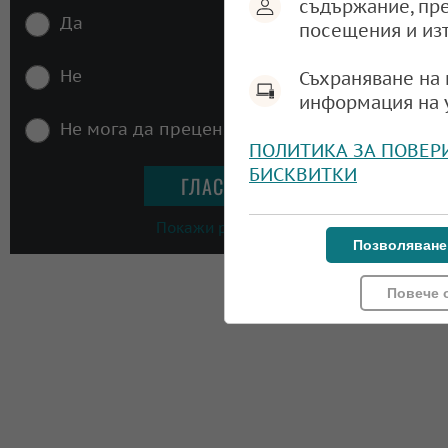
съдържание, пр
Да
посещения и из
Не
Съхраняване на 
информация на 
Не мога да преценя
ПОЛИТИКА ЗА ПОВЕР
БИСКВИТКИ
Покажи резултати
Позволяване
Повече 