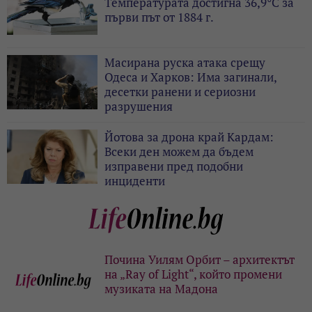
Температурата достигна 36,9°C за
първи път от 1884 г.
Масирана руска атака срещу
Одеса и Харков: Има загинали,
десетки ранени и сериозни
разрушения
Йотова за дрона край Кардам:
Всеки ден можем да бъдем
изправени пред подобни
инциденти
Почина Уилям Орбит – архитектът
на „Ray of Light“, който промени
музиката на Мадона