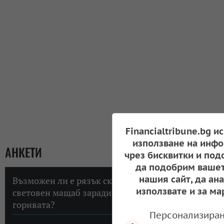
Financialtribune.bg и
използване на инфо
АНКЕТИ
чрез бисквитки и под
да подобрим вашет
нашия сайт, да ан
Възможен ли е рязък скок на инфлацията в
използвате и за ма
световен мащаб заради високите цени на
горивата?
Персонализиран