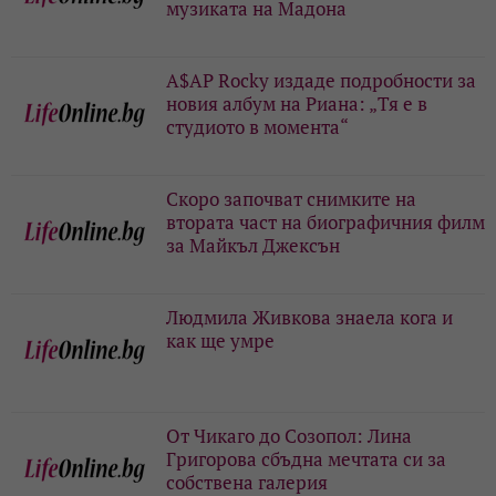
музиката на Мадона
A$AP Rocky издаде подробности за
новия албум на Риана: „Тя е в
студиото в момента“
Скоро започват снимките на
втората част на биографичния филм
за Майкъл Джексън
Людмила Живкова знаела кога и
как ще умре
От Чикаго до Созопол: Лина
Григорова сбъдна мечтата си за
собствена галерия