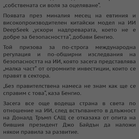
„собствената си воля за оцеляване“.
Появата през миналия месец на евтиния и
високопроизводителен китайски модел на ИИ
DeepSeek „ускори надпреварата, което не е
добре за безопасността“, добави Бенгио.
Той призова за по-строга международна
регулация и по-обширни изследвания на
безопасността на ИИ, която засега представлява
„малка част“ от огромните инвестиции, които се
правят в сектора.
„Без правителствена намеса не знам как ще се
справим с това“, каза Бенгио.
Засега все още водеща страна в света по
отношение на ИИ, след встъпването в длъжност
на Доналд Тръмп САЩ се отказаха от опита на
бившия президент Джо Байдън да наложи
някои правила за развитие.