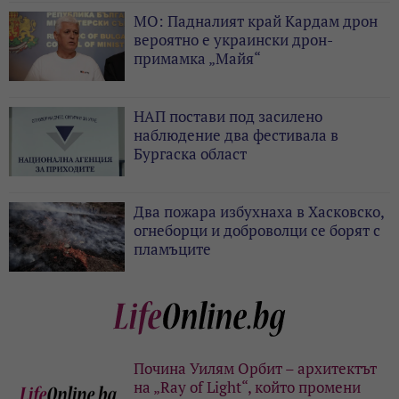
МО: Падналият край Кардам дрон
вероятно е украински дрон-
примамка „Майя“
НАП постави под засилено
наблюдение два фестивала в
Бургаска област
Два пожара избухнаха в Хасковско,
огнеборци и доброволци се борят с
пламъците
Почина Уилям Орбит – архитектът
на „Ray of Light“, който промени