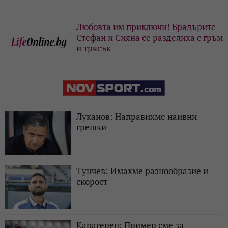
Любовта им приключи! Брадърите
Стефан и Сияна се разделиха с гръм
и трясък
Луканов: Направихме наивни
грешки
Тунчев: Имахме разнообразие и
скорост
Карагерен: Пример сме за