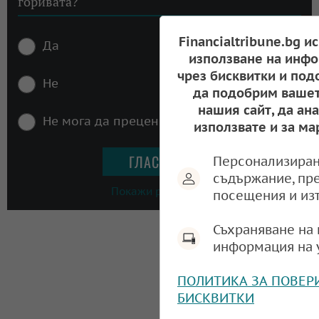
горивата?
Financialtribune.bg и
Да
използване на инфо
чрез бисквитки и под
Не
да подобрим вашет
нашия сайт, да ан
Не мога да преценя
използвате и за ма
Персонализиран
съдържание, пр
Покажи резултати
посещения и из
Съхраняване на 
информация на 
ПОЛИТИКА ЗА ПОВЕР
БИСКВИТКИ