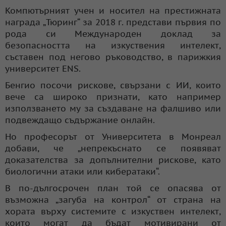
Компютърният учен и носител на престижната
награда „Тюринг“ за 2018 г. представи първия по
рода си Международен доклад за
безопасността на изкуствения интелект,
съставен под негово ръководство, в парижкия
университет ENS.
Бенгио посочи рискове, свързани с ИИ, които
вече са широко признати, като например
използването му за създаване на фалшиво или
подвеждащо съдържание онлайн.
Но професорът от Университета в Монреал
добави, че „непрекъснато се появяват
доказателства за допълнителни рискове, като
биологични атаки или кибератаки“.
В по-дългосрочен план той се опасява от
възможна „загуба на контрол“ от страна на
хората върху системите с изкуствен интелект,
които могат да бъдат мотивирани от