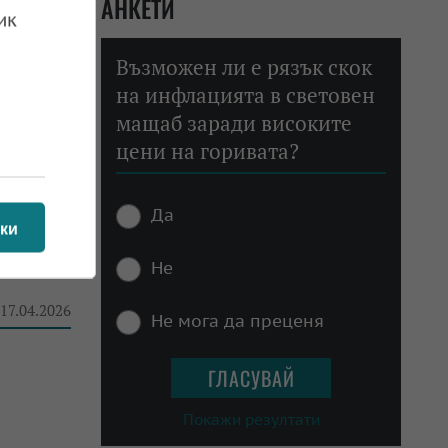
АНКЕТИ
ик
Възможен ли е рязък скок
на инфлацията в световен
 06.05.2026
мащаб заради високите
цени на горивата?
Да
ки
товите
Не
 17.04.2026
Не мога да преценя
Покажи резултати