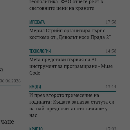
геополитика: ФАО отчете ръст в
световните цени на храните
МРЕЖАТА
17:38
Мерил Стрийп организира търг с
костюми от „Дяволът носи Прада 2“
ТЕХНОЛОГИИ
14:38
Meta представи първия си AI
инструмент за програмиране - Muse
та
Code
 06.06.2026
ИМОТИ
13:14
И през второто тримесечие на
годината: Къщата запазва статута си
на най-предпочитаното жилище у
нас
ичане
КРИПТО
13:02