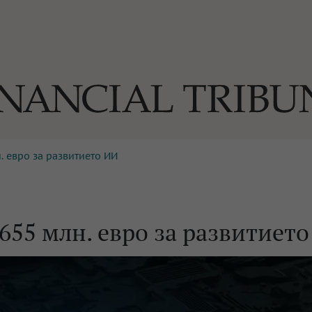
 евро за развитието ИИ
ОГИИ
За нас
Реклама
Ко
И
Част от Tribune Media Gr
А
55 млн. евро за развитиет
БИЛИ
ЕДИЯ