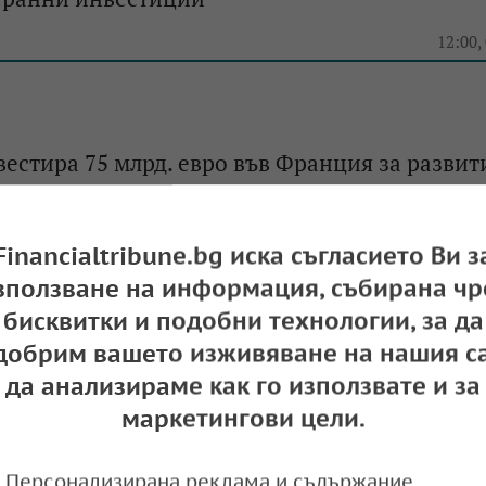
e
12:00,
вестира 75 млрд. евро във Франция за развит
 интелект
e
08:33,
Financialtribune.bg иска съгласието Ви з
зползване на информация, събирана чр
бисквитки и подобни технологии, за да
добрим вашето изживяване на нашия са
яви мащабна инвестиция за развитие на ква
да анализираме как го използвате и за
и чиповете
маркетингови цели.
e
15:48,
Персонализирана реклама и съдържание,