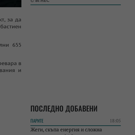
БГНЕС
©
т, за да
ебастиен
лни 655
ревара в
двания и
ПОСЛЕДНО ДОБАВЕНИ
ПАРИТЕ
18:05
Жеги, скъпа енергия и сложна