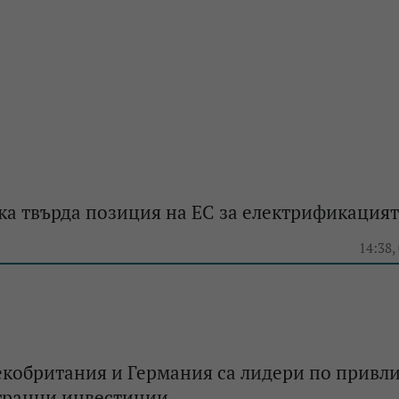
а твърда позиция на ЕС за електрификация
e
14:38,
екобритания и Германия са лидери по привл
транни инвестиции