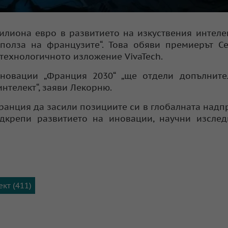
лиона евро в развитието на изкуствения интелек
полза на французите“. Това обяви премиерът С
технологичното изложение VivaTech.
новации „Франция 2030“ „ще отдели допълните
нтелект“, заяви Лекорню.
ранция да засили позициите си в глобалната надп
одкрепи развитието на иновации, научни изсле
кт (411)