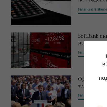
Financial Tribun
SoftBank ин
изкуствения
Financial Tribun
и
по
Франция об
технологии 
Financial Tribun