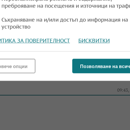
преброяване на посещения и източници на траф
вестиция за 15 млрд. евро във Франция
Съхраняване на и/или достъп до информация на
устройство
e
07:43,
ИТИКА ЗА ПОВЕРИТЕЛНОСТ
БИСКВИТКИ
овече опции
Позволяване на всич
ртъп е на път към световен пробив при кван
e
09:43,