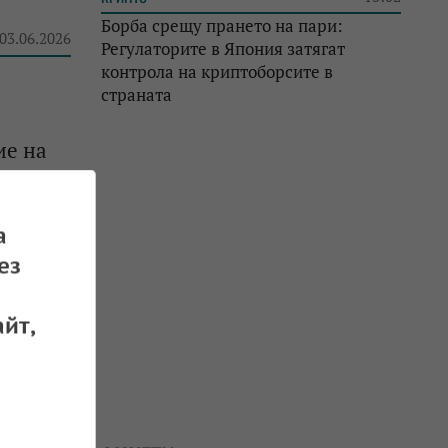
Борба срещу прането на пари:
 03.06.2026
Регулаторите в Япония затягат
контрола на криптоборсите в
страната
ие на
 31.05.2026
а
ез
йт,
нтовите
 22.05.2026