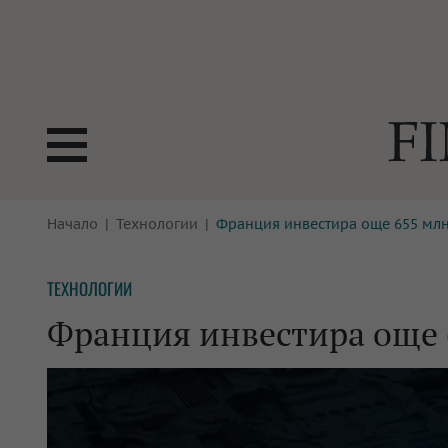
БОРСИ
Начало
Технологии
Франция инвестира още 655 млн.
ТЕХНОЛ
КРИПТО
АНАЛИЗ
ТЕХНОЛОГИИ
БАНКИ
МРЕЖАТ
Франция инвестира още 6
ПАРИТЕ
ИМОТИ
ЗАСТРАХОВАНЕ
АВТОМО
ЕНЕРГЕТИКА
МУЛТИМ