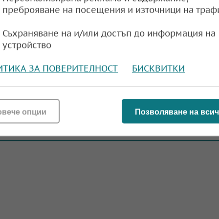
я от 15 млрд. долара: В Индия Google ще изг
преброяване на посещения и източници на траф
ентър за данни и база за ИИ
Съхраняване на и/или достъп до информация на
e
10:12,
устройство
ИТИКА ЗА ПОВЕРИТЕЛНОСТ
БИСКВИТКИ
лаща 425 млн. долара за нарушаване на
остта на приложения
овече опции
Позволяване на всич
e
14:31,