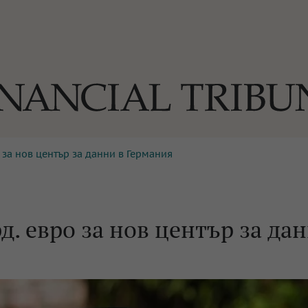
 за нов център за данни в Германия
ОГИИ
За нас
Реклама
Ко
И
Част от Tribune Media Gr
А
д. евро за нов център за да
БИЛИ
ЕДИЯ