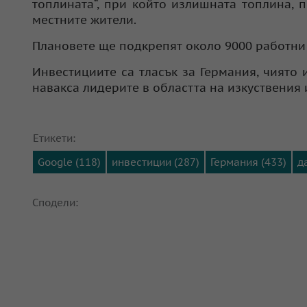
топлината“, при който излишната топлина, 
местните жители.
Плановете ще подкрепят около 9000 работни 
Инвестициите са тласък за Германия, чиято 
навакса лидерите в областта на изкуствения 
Етикети:
Google (118)
инвестиции (287)
Германия (433)
д
Сподели: