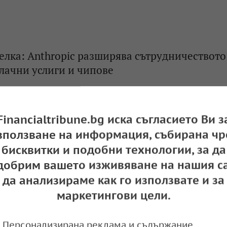
лка: Anthropic разширява сътрудничеството 
блачни услиги и чипове
e
09:10,
Financialtribune.bg иска съгласието Ви з
зползване на информация, събирана чр
а надпревара: OpenAI представи търсачката
бисквитки и подобни технологии, за да
куренция с Google
добрим вашето изживяване на нашия са
да анализираме как го използвате и за
e
08:56,
маркетингови цели.
Персонализирана реклама и съдържание,