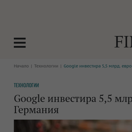
БОРСИ
Начало
Технологии
Google инвестира 5,5 млрд. евро
ТЕХНОЛ
КРИПТО
АНАЛИЗ
ТЕХНОЛОГИИ
БАНКИ
МРЕЖАТ
Google инвестира 5,5 млр
ПАРИТЕ
ИМОТИ
Германия
ЗАСТРАХОВАНЕ
АВТОМО
ЕНЕРГЕТИКА
МУЛТИМ