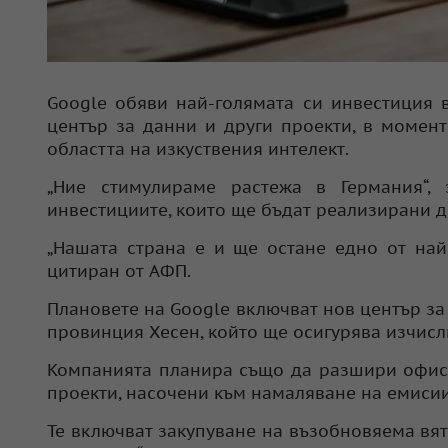
Google обяви най-голямата си инвестиция 
център за данни и други проекти, в момент
областта на изкуствения интелект.
„Ние стимулираме растежа в Германия“,
инвестициите, които ще бъдат реализирани до
„Нашата страна е и ще остане едно от най-
цитиран от АФП.
Плановете на Google включват нов център з
провинция Хесен, който ще осигурява изчисл
Компанията планира също да разшири офиси
проекти, насочени към намаляване на емисии
Те включват закупуване на възобновяема вят