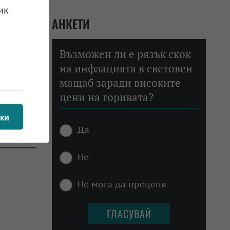
ради
ик
АНКЕТИ
 14.10.2025
Възможен ли е рязък скок
на инфлацията в световен
мащаб заради високите
цени на горивата?
ки
Да
 04.09.2025
Не
Не мога да преценя