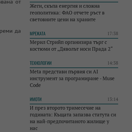
звана от
Жеги, скъпа енергия и сложна
геополитика: ФАО отчете ръст в
световните цени на храните
треми да
МРЕЖАТА
17:38
Мерил Стрийп организира търг с
костюми от „Дяволът носи Прада 2“
ТЕХНОЛОГИИ
14:38
Meta представи първия си AI
инструмент за програмиране - Muse
Code
ИМОТИ
13:14
И през второто тримесечие на
годината: Къщата запазва статута си
на най-предпочитаното жилище у
нас