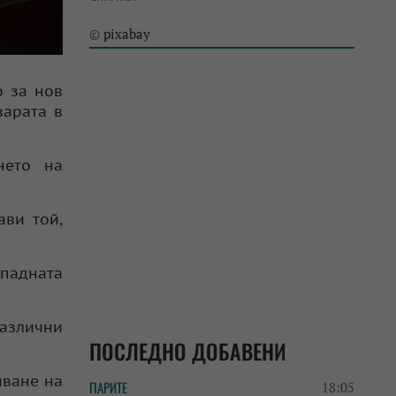
pixabay
©
о за нов
варата в
нето на
ави той,
ападната
различни
ПОСЛЕДНО ДОБАВЕНИ
яване на
ПАРИТЕ
18:05