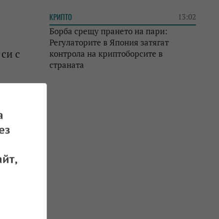
КРИПТО
13:02
Борба срещу прането на пари:
Регулаторите в Япония затягат
си с
контрола на криптоборсите в
страната
 24.10.2025
а
ез
 си
йт,
 22.10.2025