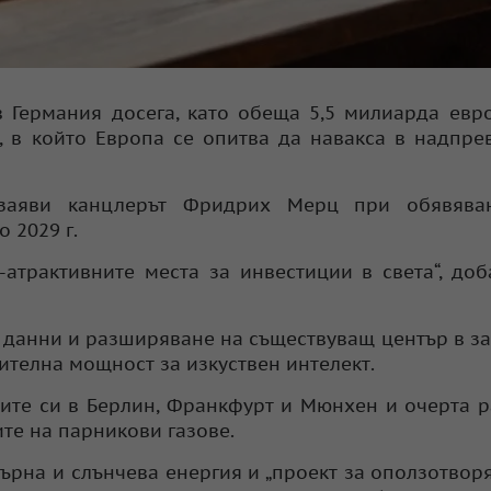
в Германия досега, като обеща 5,5 милиарда евр
, в който Европа се опитва да навакса в надпре
 заяви канцлерът Фридрих Мерц при обявява
 2029 г.
атрактивните места за инвестиции в света“, доб
а данни и разширяване на съществуващ център в з
ителна мощност за изкуствен интелект.
те си в Берлин, Франкфурт и Мюнхен и очерта 
те на парникови газове.
ърна и слънчева енергия и „проект за оползотвор