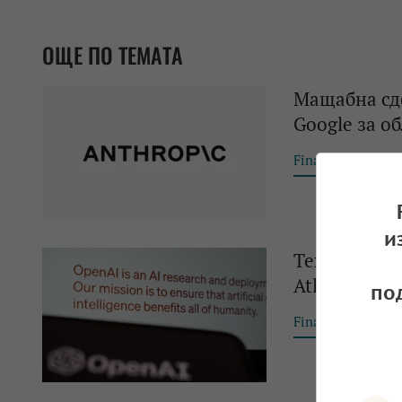
ОЩЕ ПО ТЕМАТА
Мащабна сде
Google за о
Financial Tribun
и
Технологичн
Atlas в кон
по
Financial Tribun