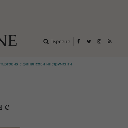
Търсене
Facebook
Twitter
Instagram
RSS
 търговия с финансови инструменти
нтакти
oup
 с