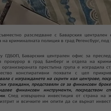
съвместно разследване с Баварския централен 
 на криминалната полиция в град Регенсбург, под
у ГДБОП, Баварския централен офис за преслед
я прокурор в град Бамберг и отдела на крими
е организираната престъпна група е изградила с
жество конспиративни похвати с цел прикри
авала с изграждането на скрити кол центрове, пос
ски граждани, представяли се за финансови брок
идове финансови инструменти, посредством сп
ми
. След извършена инвестиция от страна на ж
зтрит и всичките им опити да си върнат инвес