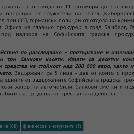
 групата в периода от 11 октомври до 2 ноември
 операции от служители на отдел „Киберпрестъ
ел при СГП, германски полицаи от отдела на крим
 Офиса на главния прокурор в град Бамберг, Г
 под надзора на Софийската градска прокур
йствия по разследване – претърсване и изземва
и три банкови касети. Иззети са десетки ком
 средства на стойност над 200 000 евро, както 
нето.
Задържани са 5 лица - две от които с про
. За единия от задържаните Софийската градска про
аложи запор на автомобили, банкови сметки и н
добити със средства от престъпната дейност.
ама (88)
финансови инстументи (3)