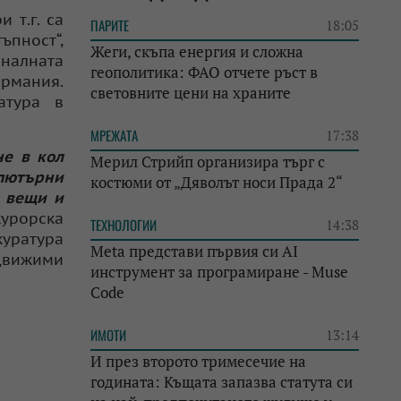
 т.г. са
ПАРИТЕ
18:05
пност“,
Жеги, скъпа енергия и сложна
иналната
геополитика: ФАО отчете ръст в
ермания.
световните цени на храните
атура в
МРЕЖАТА
17:38
не в кол
Мерил Стрийп организира търг с
пютърни
костюми от „Дяволът носи Прада 2“
и вещи и
курорска
ТЕХНОЛОГИИ
14:38
куратура
Meta представи първия си AI
едвижими
инструмент за програмиране - Muse
Code
ИМОТИ
13:14
И през второто тримесечие на
годината: Къщата запазва статута си