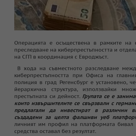
Операцията е осъществена в рамките на 
преследване на киберпрестъпността и отдела
на СГП в координация с Евроджъст.
В хода на съвместното разследване межд
киберпрестъпността при Офиса на главни
полиция в град Регенсбург е установено, ч
йерархична структура, използвайки мно
престъпната си дейност.
Групата се е заним
които извършителите се свързвали с герман
предлагали да инвестират в различни в
създадени за целта фалшиви уеб платфор
личният им профил на платформата бивал и
средства оставал без резултат.