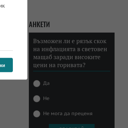
ик
АНКЕТИ
Възможен ли е рязък скок
на инфлацията в световен
мащаб заради високите
цени на горивата?
ки
Да
Не
Не мога да преценя