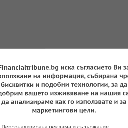
Financialtribune.bg иска съгласието Ви з
зползване на информация, събирана чр
бисквитки и подобни технологии, за да
добрим вашето изживяване на нашия са
да анализираме как го използвате и за
маркетингови цели.
Персонализирана реклама и съдържание,