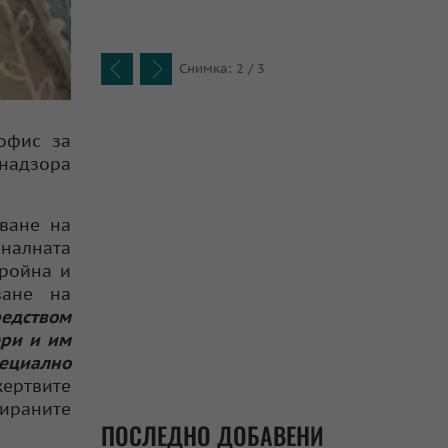
Снимка: 2 / 3
previous
next
офис за
 надзора
ване на
налната
тройна и
ване на
редством
ери и им
ециално
ертвите
тираните
ПОСЛЕДНО ДОБАВЕНИ