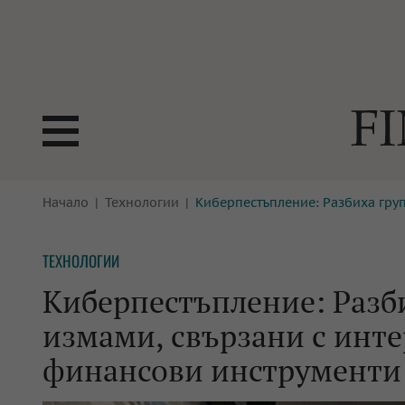
БОРСИ
Начало
Технологии
Киберпестъпление: Разбиха груп
ТЕХНОЛ
КРИПТО
АНАЛИЗ
ТЕХНОЛОГИИ
БАНКИ
МРЕЖАТ
Киберпестъпление: Разби
ПАРИТЕ
ИМОТИ
измами, свързани с инте
ЗАСТРАХОВАНЕ
АВТОМО
финансови инструменти
ЕНЕРГЕТИКА
МУЛТИМ