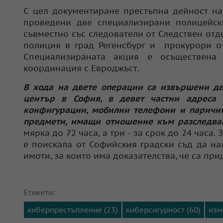
С цел документиране престъпна дейност на
проведени две специализирани полицейски
съвместно със следователи от Следствен отд
полиция в град Регенсбург и прокурори от
Специализираната акция е осъществена
координация с Евроджъст.
В хода на двете операции са извършени де
център в София, в девет частни адреса 
конфигурации, мобилни телефони и парични
предмети, имащи отношение към разследва
мярка до 72 часа, а три - за срок до 24 часа
е поискала от Софийския градски съд да н
имоти, за които има доказателства, че са при
Етикети:
киберпрестъпление (23)
киберсигурност (60)
изм