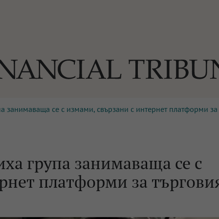
а занимаваща се с измами, свързани с интернет платформи за
ОГИИ
За нас
Реклама
Ко
И
Част от Tribune Media Gr
А
ха група занимаваща се с
рнет платформи за търговия
БИЛИ
ЕДИЯ