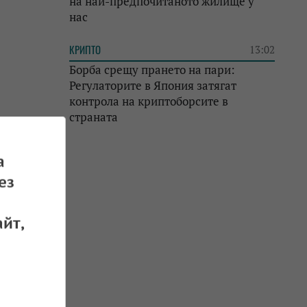
на най-предпочитаното жилище у
нас
КРИПТО
13:02
Борба срещу прането на пари:
Регулаторите в Япония затягат
контрола на криптоборсите в
страната
а
ез
йт,