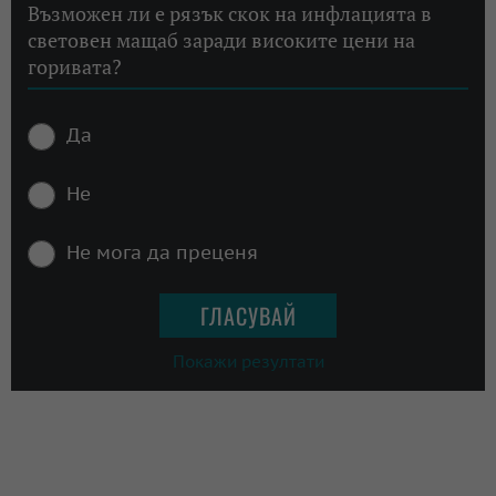
Възможен ли е рязък скок на инфлацията в
световен мащаб заради високите цени на
горивата?
Да
Не
Не мога да преценя
Покажи резултати