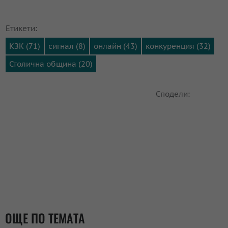
Етикети:
КЗК (71)
сигнал (8)
онлайн (43)
конкуренция (32)
Столична община (20)
Сподели:
ОЩЕ ПО ТЕМАТА