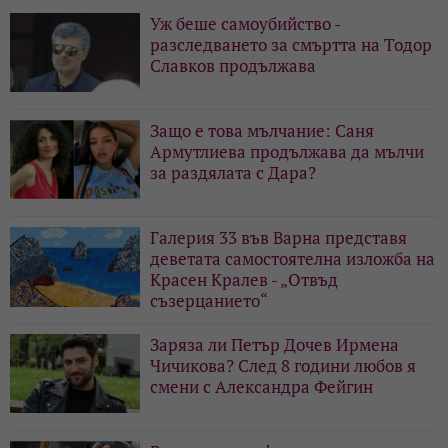
Уж беше самоубийство -
разследването за смъртта на Тодор
Славков продължава
Защо е това мълчание: Саня
Армутлиева продължава да мълчи
за раздялата с Дара?
Галерия 33 във Варна представя
деветата самостоятелна изложба на
Красен Кралев - „Отвъд
съзерцанието“
Заряза ли Петър Дочев Ирмена
Чичикова? След 8 години любов я
смени с Александра Фейгин