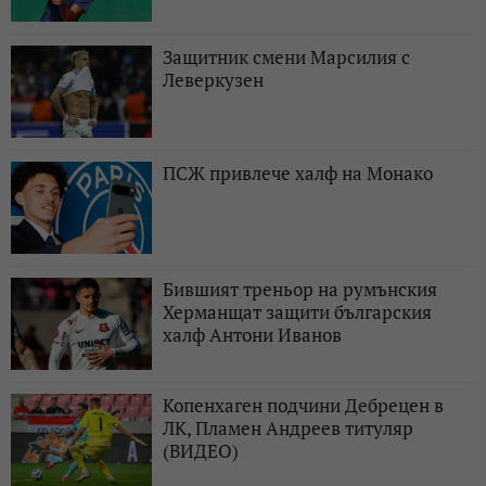
Защитник смени Марсилия с
Леверкузен
ПСЖ привлече халф на Монако
Бившият треньор на румънския
Херманщат защити българския
халф Антони Иванов
Копенхаген подчини Дебрецен в
ЛК, Пламен Андреев титуляр
(ВИДЕО)