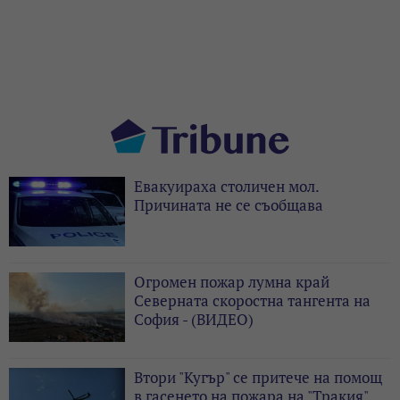
Евакуираха столичен мол.
Причината не се съобщава
Огромен пожар лумна край
Северната скоростна тангента на
София - (ВИДЕО)
Втори "Кугър" се притече на помощ
в гасенето на пожара на "Тракия"