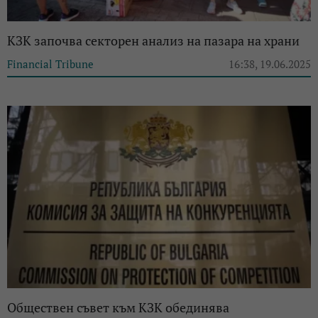
КЗК започва секторен анализ на пазара на храни
Financial Tribune
16:38, 19.06.2025
Обществен съвет към КЗК обединява