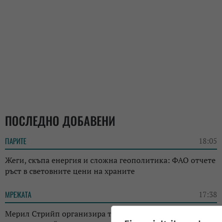
ПОСЛЕДНО ДОБАВЕНИ
ПАРИТЕ
18:05
Жеги, скъпа енергия и сложна геополитика: ФАО отчете
ръст в световните цени на храните
МРЕЖАТА
17:38
Мерил Стрийп организира търг с костюми от „Дяволът