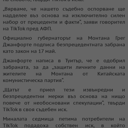
„Вярваме, че нашето съдебно оспорване ще
надделее въз основа на изключително силен
набор от прецеденти и факти“, заяви говорител
на TikTok пред АФП.
Официално губернаторът на Монтана Грег
Джанфорте подписа безпрецедентната забрана
като закон на 17 май.
Джанфорте написа в Туитър, че е одобрил
забраната, за да „защити личните данни на
жителите на Монтана от Китайската
комунистическа партия“.
„Щатът е приел тези извънредни и
безпрецедентни мерки въз основа на нищо
повече от необосновани спекулации“, твърди
TikTok в своя съдебен иск.
Миналата седмица петима потребители на
TikTok подадоха собствен иск, в който