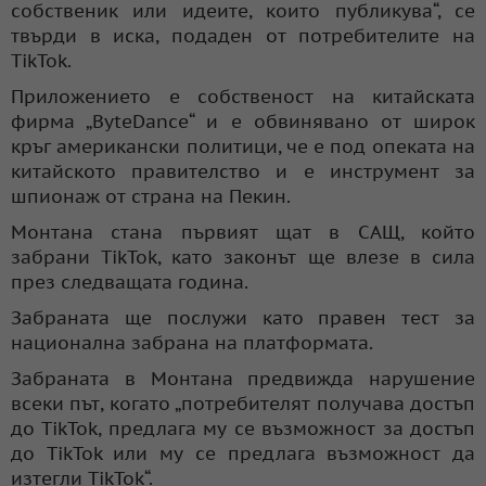
собственик или идеите, които публикува“, се
твърди в иска, подаден от потребителите на
TikTok.
Приложението е собственост на китайската
фирма „ByteDance“ и е обвинявано от широк
кръг американски политици, че е под опеката на
китайското правителство и е инструмент за
шпионаж от страна на Пекин.
Монтана стана първият щат в САЩ, който
забрани TikTok, като законът ще влезе в сила
през следващата година.
Забраната ще послужи като правен тест за
национална забрана на платформата.
Забраната в Монтана предвижда нарушение
всеки път, когато „потребителят получава достъп
до TikTok, предлага му се възможност за достъп
до TikTok или му се предлага възможност да
изтегли TikTok“.