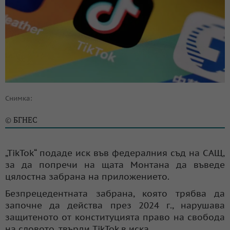
Снимка:
БГНЕС
©
„TikTok“ подаде иск във федералния съд на САЩ,
за да попречи на щата Монтана да въведе
цялостна забрана на приложението.
Безпрецедентната забрана, която трябва да
започне да действа през 2024 г., нарушава
защитеното от конституцията право на свобода
на словото, твърди TikTok в иска.