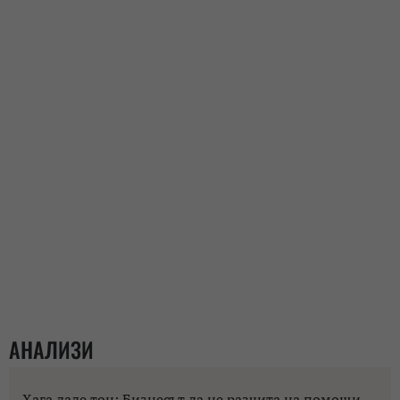
АНАЛИЗИ
Хага даде тон: Бизнесът да не разчита на помощи