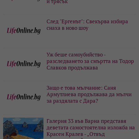
и трясък
След "Ергенът": Свекърва избира
снаха в ново шоу
Уж беше самоубийство -
разследването за смъртта на Тодор
Славков продължава
Защо е това мълчание: Саня
Армутлиева продължава да мълчи
за раздялата с Дара?
Галерия 33 във Варна представя
деветата самостоятелна изложба на
Красен Кралев - „Отвъд