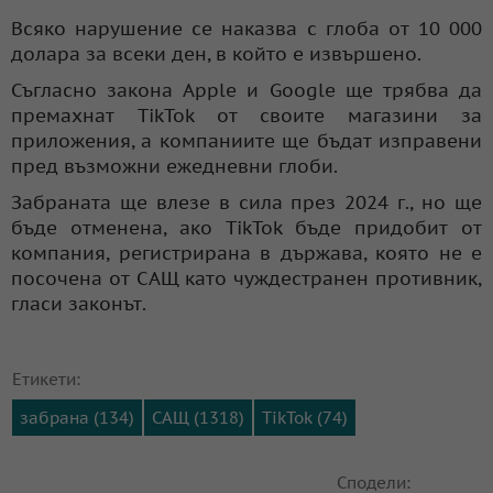
Всяко нарушение се наказва с глоба от 10 000
долара за всеки ден, в който е извършено.
Съгласно закона Apple и Google ще трябва да
премахнат TikTok от своите магазини за
приложения, а компаниите ще бъдат изправени
пред възможни ежедневни глоби.
Забраната ще влезе в сила през 2024 г., но ще
бъде отменена, ако TikTok бъде придобит от
компания, регистрирана в държава, която не е
посочена от САЩ като чуждестранен противник,
гласи законът.
Етикети:
забрана (134)
САЩ (1318)
TikTok (74)
Сподели: