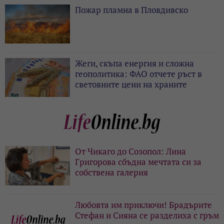
Пожар пламна в Пловдивско
Жеги, скъпа енергия и сложна
геополитика: ФАО отчете ръст в
световните цени на храните
От Чикаго до Созопол: Лина
Григорова сбъдна мечтата си за
собствена галерия
Любовта им приключи! Брадърите
Стефан и Сияна се разделиха с гръм