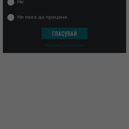
Не
Не мога да преценя
Покажи резултати