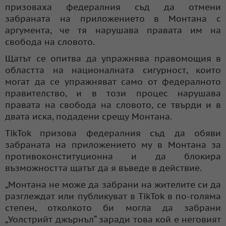
призоваха федералния съд да отмени
забраната на приложението в Монтана с
аргумента, че тя нарушава правата им на
свобода на словото.
Щатът се опитва да упражнява правомощия в
областта на националната сигурност, които
могат да се упражняват само от федералното
правителство, и в този процес нарушава
правата на свобода на словото, се твърди и в
двата иска, подадени срещу Монтана.
TikTok призова федералния съд да обяви
забраната на приложението му в Монтана за
противоконституционна и да блокира
възможността щатът да я въведе в действие.
„Монтана не може да забрани на жителите си да
разглеждат или публикуват в TikTok в по-голяма
степен, отколкото би могла да забрани
„Уолстрийт джърнъл“ заради това кой е неговият