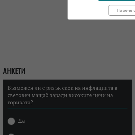
Повече 
АНКЕТИ
Възможен ли е рязък скок на инфлацията в
световен мащаб заради високите цени на
горивата?
Да