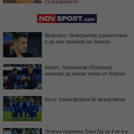
съзерцанието“
Веласкес: Невероятно удоволствие
е да съм треньор на Левски
Косич: Локомотив (Пловдив)
можеше да вземе точка от Левски
Кусо: Атмосферата бе невероятна
Левски подчини Локо Пд за 4 от 4 в