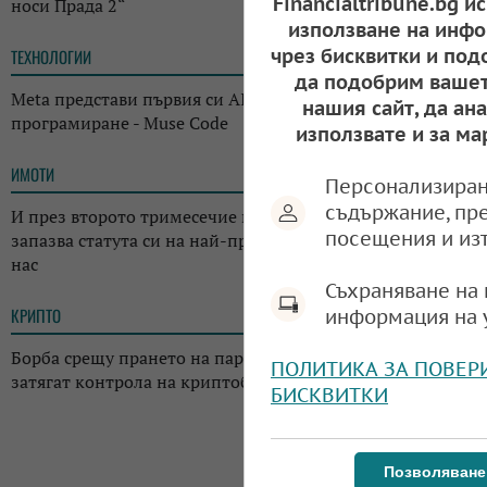
Financialtribune.bg и
носи Прада 2“
използване на инфо
чрез бисквитки и под
ТЕХНОЛОГИИ
14:38
да подобрим вашет
Meta представи първия си AI инструмент за
нашия сайт, да ан
програмиране - Muse Code
използвате и за ма
ИМОТИ
13:14
Персонализиран
съдържание, пр
И през второто тримесечие на годината: Къщата
посещения и из
запазва статута си на най-предпочитаното жилище у
нас
Съхраняване на 
КРИПТО
информация на 
13:02
Борба срещу прането на пари: Регулаторите в Япония
ПОЛИТИКА ЗА ПОВЕР
затягат контрола на криптоборсите в страната
БИСКВИТКИ
Позволяване