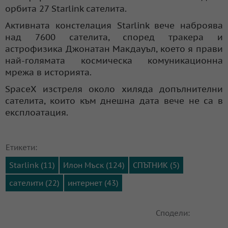
орбита 27 Starlink сателита.
Активната констелация Starlink вече наброява
над 7600 сателита, според тракера и
астрофизика Джонатан Макдауъл, което я прави
най-голямата космическа комуникационна
мрежа в историята.
SpaceX изстреля около хиляда допълнителни
сателита, които към днешна дата вече не са в
експлоатация.
Етикети:
Starlink (11)
Илон Мъск (124)
СПЪТНИК (5)
сателити (22)
интернет (43)
Сподели: