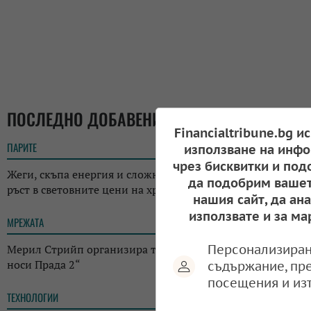
ПОСЛЕДНО ДОБАВЕНИ
Financialtribune.bg и
ПАРИТЕ
18:05
използване на инфо
чрез бисквитки и под
Жеги, скъпа енергия и сложна геополитика: ФАО отчете
да подобрим вашет
ръст в световните цени на храните
нашия сайт, да ан
използвате и за ма
МРЕЖАТА
17:38
Персонализиран
Мерил Стрийп организира търг с костюми от „Дяволът
носи Прада 2“
съдържание, пр
посещения и из
ТЕХНОЛОГИИ
14:38