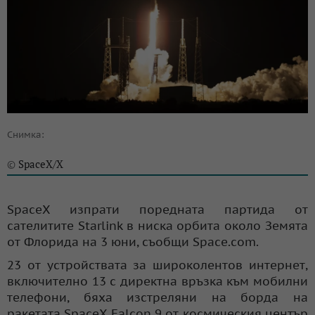
Снимка:
SpaceX/X
©
SpaceX изпрати поредната партида от
сателитите Starlink в ниска орбита около Земята
от Флорида на 3 юни, съобщи Space.com.
23 от устройствата за широколентов интернет,
включително 13 с директна връзка към мобилни
телефони, бяха изстреляни на борда на
ракетата SpaceX Falcon 9 от космическия център