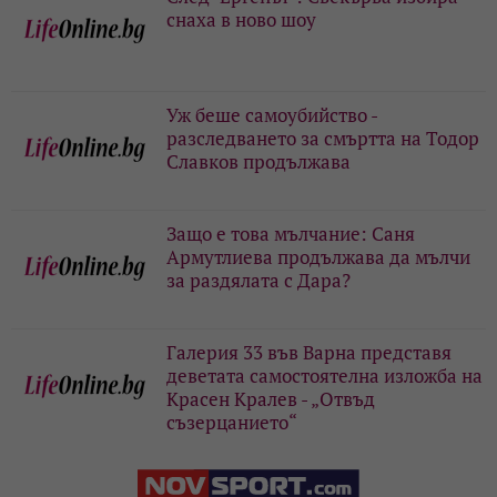
снаха в ново шоу
Уж беше самоубийство -
разследването за смъртта на Тодор
Славков продължава
Защо е това мълчание: Саня
Армутлиева продължава да мълчи
за раздялата с Дара?
Галерия 33 във Варна представя
деветата самостоятелна изложба на
Красен Кралев - „Отвъд
съзерцанието“