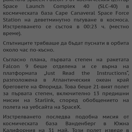
Space Launch Complex 40 (SLC-40) в
космическата база Cape Canaveral Space Force
Station на деветминутно пътуване в космоса.
Изстрелването се състоя в 00:23 ч. (местно
време).
Спътниците трябваше да бъдат пуснати в орбита
около час по-късно.
Съгласно плана, първата степен на ракетата
Falcon 9 беше отделена и се върна на
платформата „Just Read the Instructions“,
разположена в Атлантическия океан край
бреговете на Флорида. Това беше 21-вият полет
за първата степен, включително 13 предишни
мисии на Starlink, според обобщението на
полета на уебсайта на SpaceX.
Изстрелването последва подобна мисия от
космическата база Ванденберг в Южна
Калифорния на 31 май. Този полет изведе в