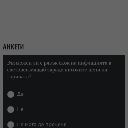
АНКЕТИ
Възможен ли е рязък скок на инфлацията в
световен мащаб заради високите цени на
горивата?
Да
Не
Не мога да преценя