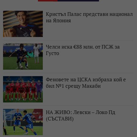
Кристъл Палас представи национал
на Япония
Челси иска €88 млн. от ПСЖ за
Густо
Феновете на ЦСКА избраха кой е
бил №1 срещу Макаби
НА ЖИВО: Левски – Локо Пд
(СЪСТАВИ)