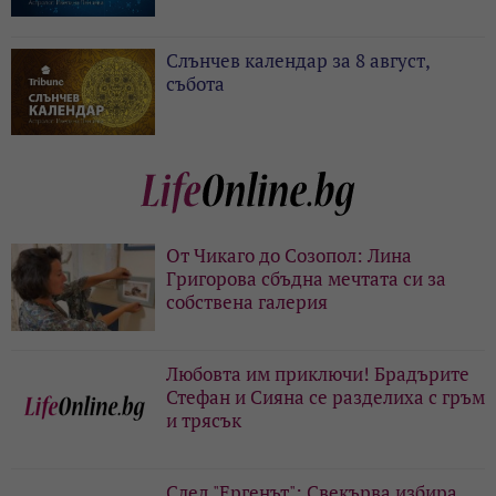
Слънчев календар за 8 август,
събота
От Чикаго до Созопол: Лина
Григорова сбъдна мечтата си за
собствена галерия
Любовта им приключи! Брадърите
Стефан и Сияна се разделиха с гръм
и трясък
След "Ергенът": Свекърва избира