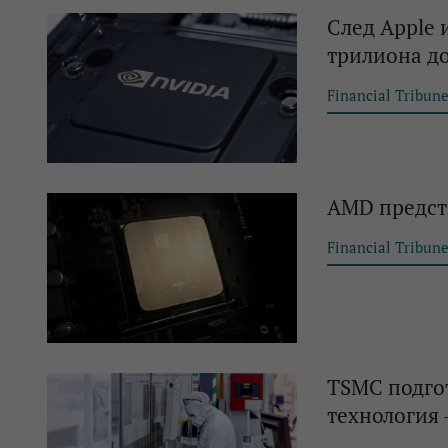
След Apple и
трилиона д
Financial Tribun
AMD предста
Financial Tribun
TSMC подгот
технология 