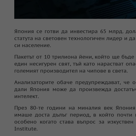
Япония се готви да инвестира 65 млрд. дол
статута на световен технологичен лидер и 
си население.
Пакетът от 10 трилиона йени, който ще бъде
един несигурен свят, тъй като нарастват оп
големият производител на чипове в света.
Анализаторите обаче предупреждават, че о
дали Япония може да произвежда достатъч
интелект.
През 80-те години на миналия век Япония
имаше доста дълъг период, в който почти
особено когато става въпрос за изкуствен и
Institute.