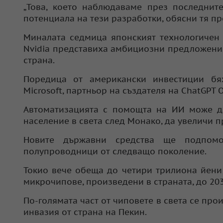
„Това, което наблюдаваме през последните
потенциала на тези разработки, обясни тя п
Миналата седмица японският технологичен 
Nvidia представиха амбициозни предложения 
страна.
Поредица от американски инвестиции бя
Microsoft, партньор на създателя на ChatGPT 
Автоматизацията с помощта на ИИ може да
население в света след Монако, да увеличи 
Новите държавни средства ще подпомо
полупроводници от следващо поколение.
Токио вече обеща до четири трилиона йени
микрочипове, произведени в страната, до 203
По-голямата част от чиповете в света се про
инвазия от страна на Пекин.