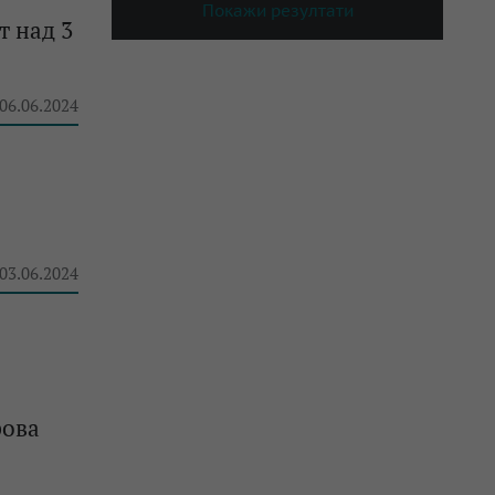
Покажи резултати
т над 3
 06.06.2024
 03.06.2024
рова