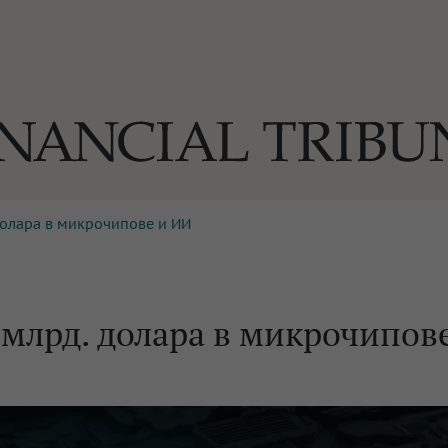
долара в микрочипове и ИИ
ОГИИ
За нас
Реклама
Ко
И
Част от Tribune Media Gr
А
млрд. долара в микрочипов
БИЛИ
ЕДИЯ