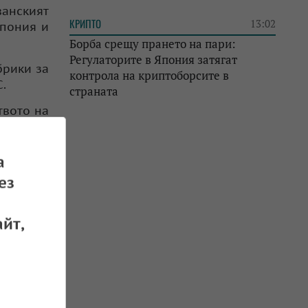
ванският
КРИПТО
13:02
Япония и
Борба срещу прането на пари:
Регулаторите в Япония затягат
брики за
контрола на криптоборсите в
.
страната
твото на
боти за
а
ията във
ез
йт,