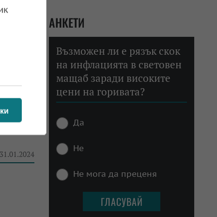
ик
АНКЕТИ
Възможен ли е рязък скок
на инфлацията в световен
мащаб заради високите
цени на горивата?
ки
Да
Не
 31.01.2024
Не мога да преценя