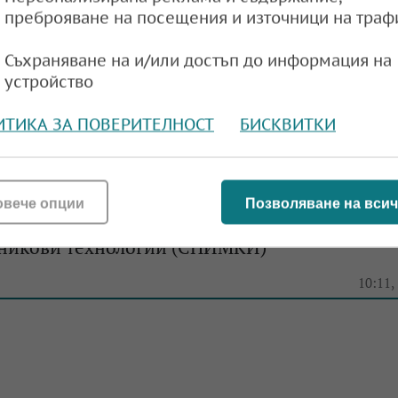
преброяване на посещения и източници на траф
Съхраняване на и/или достъп до информация на
устройство
ИТИКА ЗА ПОВЕРИТЕЛНОСТ
БИСКВИТКИ
овече опции
Позволяване на всич
ея започна най-мащабното изложение за
никови технологии (СНИМКИ)
10:11,