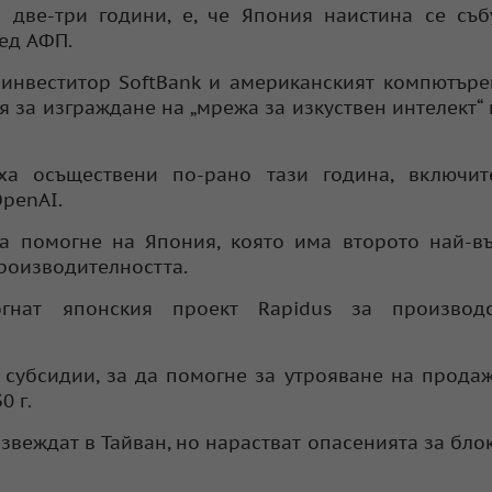
 две-три години, е, че Япония наистина се съ
ред АФП.
инвеститор SoftBank и американският компютъре
за изграждане на „мрежа за изкуствен интелект“ 
ха осъществени по-рано тази година, включит
OpenAI.
 помогне на Япония, която има второто най-въ
производителността.
гнат японския проект Rapidus за производ
 субсидии, за да помогне за утрояване на прода
0 г.
извеждат в Тайван, но нарастват опасенията за бло