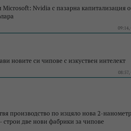
 Microsoft: Nvidia с пазарна капитализация о
олара
e
09:14,
ви новите си чипове с изкуствен интелект
e
08:57,
вя производство по изцяло нова 2-наномет
– строи две нови фабрики за чипове