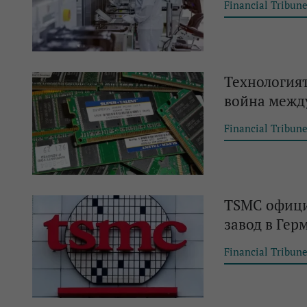
Financial Tribun
Технологият
война межд
Financial Tribun
TSMC официа
завод в Гер
Financial Tribun