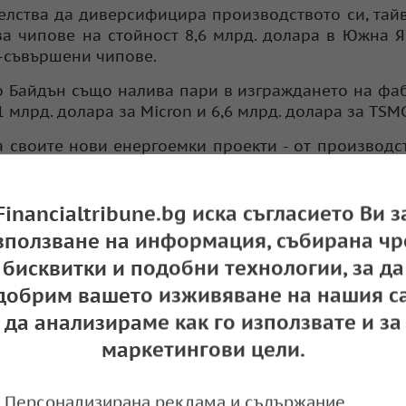
елства да диверсифицира производството си, тай
за чипове на стойност 8,6 млрд. долара в Южна 
о-съвършени чипове.
 Байдън също налива пари в изграждането на фа
 млрд. долара за Micron и 6,6 млрд. долара за TSMC
 своите нови енергоемки проекти - от производс
и за обучение на модели на изкуствен интелект.
 изкопаеми горива, като правителството ра
Financialtribune.bg иска съгласието Ви з
електроцентрали, които бяха спрени след авар
зползване на информация, събирана чр
бисквитки и подобни технологии, за да
добрим вашето изживяване на нашия са
да анализираме как го използвате и за
изкуствен интелект (411)
маркетингови цели.
Персонализирана реклама и съдържание,