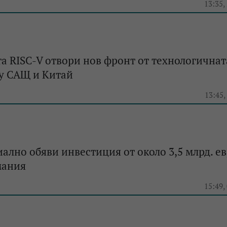
e
13:35,
а RISC-V отвори нов фронт от технологичнат
у САЩ и Китай
e
13:45,
лно обяви инвестиция от около 3,5 млрд. ев
мания
e
15:49,