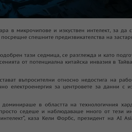
ара в микрочипове и изкуствен интелект, за да 
да посрещне спешните предизвикателства на заста
 одобрен тази седмица, се разглежда и като подго
асенията от потенциална китайска инвазия в Тайва
стават въпросителни относно недостига на раб
но електроенергия за центровете за данни с и
 доминираше в областта на технологичния хард
 просто седеше и наблюдаваше много от тези и
нтелект“, каза Кели Форбс, президент на AI Asia