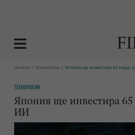
БОРСИ
Начало
Технологии
Япония ще инвестира 65 млрд. 
ТЕХНОЛ
КРИПТО
АНАЛИЗ
ТЕХНОЛОГИИ
БАНКИ
МРЕЖАТ
Япония ще инвестира 65 
ПАРИТЕ
ИМОТИ
ИИ
ЗАСТРАХОВАНЕ
АВТОМО
ЕНЕРГЕТИКА
МУЛТИМ