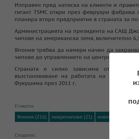
Изправен пред натиска на клиенти и правит
гигант TSMC откри през февруари фабрика 
планира второ предприятие в страната за п
Администрацията на президента на САЩ Джо
чипове на американска земя, включително 6,1
Япония трябва да намери начин да захранва
чипове до управлението на центрове за данн
Страната е силно зависима от вноса на
възстановяване на работата на атомните 
и
Фукушима през 2011 г.
по
Етикети:
Япония (216)
микрочипове (21)
инвестиции (287)
Сподели: