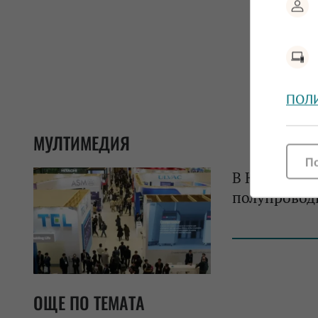
ПОЛ
МУЛТИМЕДИЯ
П
В Южна Кор
полупровод
ОЩЕ ПО ТЕМАТА