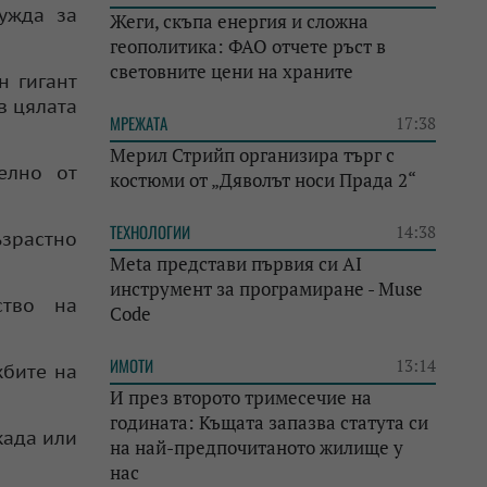
бужда за
Жеги, скъпа енергия и сложна
геополитика: ФАО отчете ръст в
световните цени на храните
н гигант
в цялата
МРЕЖАТА
17:38
Мерил Стрийп организира търг с
елно от
костюми от „Дяволът носи Прада 2“
ТЕХНОЛОГИИ
14:38
зрастно
Meta представи първия си AI
инструмент за програмиране - Muse
ство на
Code
ИМОТИ
13:14
жбите на
И през второто тримесечие на
годината: Къщата запазва статута си
када или
на най-предпочитаното жилище у
нас