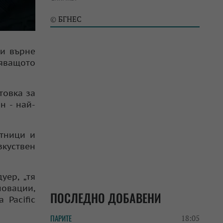
БГНЕС
©
си върне
ряващото
товка за
н - най-
отници и
зкуствен
уер, „тя
новации,
ПОСЛЕДНО ДОБАВЕНИ
 Pacific
ПАРИТЕ
18:05