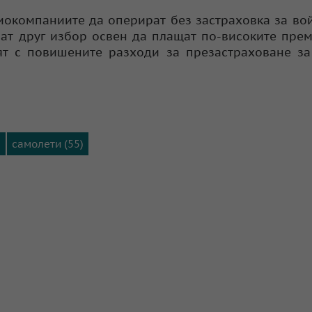
иокомпаниите да оперират без застраховка за вой
ат друг избор освен да плащат по-високите прем
ят с повишените разходи за презастраховане з
)
самолети (55)