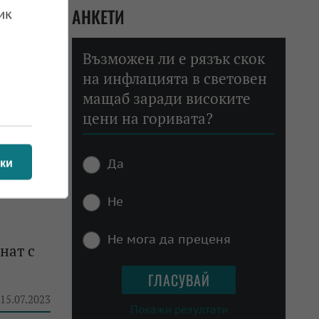
АНКЕТИ
ик
 17.07.2023
Възможен ли е рязък скок
на инфлацията в световен
мащаб заради високите
цени на горивата?
итите
 17.07.2023
Да
ки
Не
Не мога да преценя
нат с
 15.07.2023
Покажи резултати