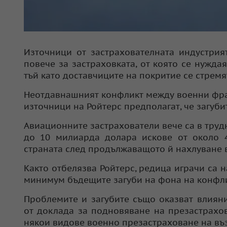
Източници от застрахователната индустрия
повече за застраховката, от която се нуждая
тъй като доставчиците на покритие се стремя
Неотдавнашният конфликт между военни фра
източници на Ройтерс предполагат, че загуби
Авиационните застрахователи вече са в трудн
до 10 милиарда долара искове от около 4
страната след продължаващото й нахлуване в
Както отбелязва Ройтерс, редица играчи са 
минимум бъдещите загуби на фона на конфли
Проблемите и загубите също оказват влиян
от доклада за подновяване на презастрахов
някои видове военно презастраховане на въз