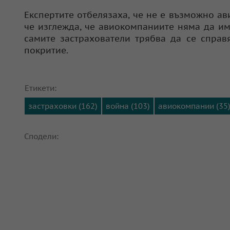
Експертите отбелязаха, че не е възможно ав
че изглежда, че авиокомпаниите няма да им
самите застрахователи трябва да се справ
покритие.
Етикети:
застраховки (162)
война (103)
авиокомпании (35
Сподели: