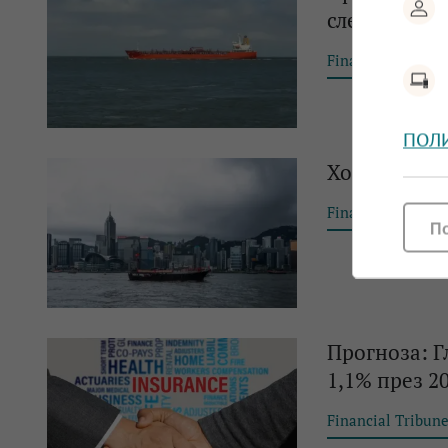
след излиза
Financial Tribun
ПОЛ
Хонконг обм
Financial Tribun
П
Прогноза: Г
1,1% през 20
Financial Tribun