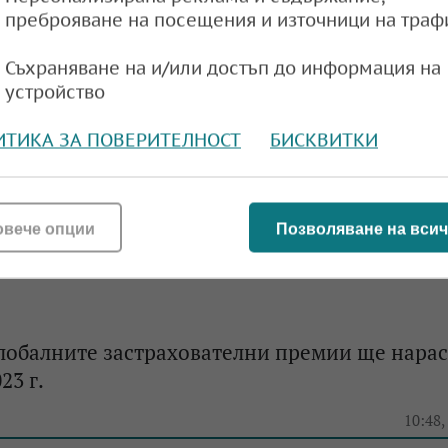
нето на Русия от зърнената сделка
преброяване на посещения и източници на траф
e
17:11,
Съхраняване на и/или достъп до информация на
устройство
ИТИКА ЗА ПОВЕРИТЕЛНОСТ
БИСКВИТКИ
исля повишение на застраховките по депоз
e
15:26,
овече опции
Позволяване на всич
лобалните застрахователни премии ще нарас
23 г.
e
10:48,