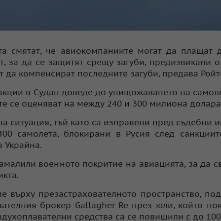
та смятат, че авиокомпаниите могат да плащат 
т, за да се защитят срещу загуби, предизвикани о
т да компенсират последните загуби, предава Ройт
кции в Судан доведе до унищожаването на самоле
те се оценяват на между 240 и 300 милиона долара
а ситуация, тъй като са изправени пред съдебни и
00 самолета, блокирани в Русия след санкциит
 Украйна.
намалили военното покритие на авиацията, за да с
кта.
ие върху презастрахователното пространство, по
ателния брокер Gallagher Re през юли, който пок
духоплавателни средства са се повишили с до 100