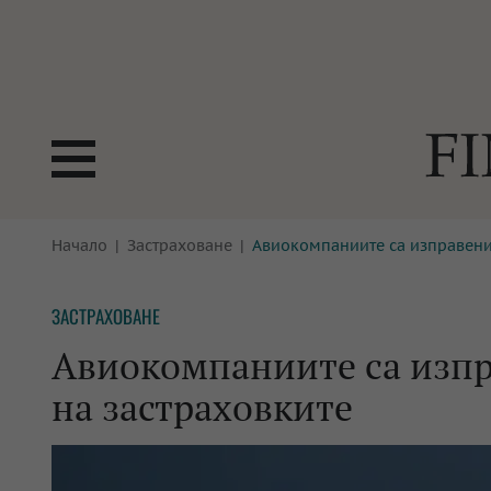
БОРСИ
Начало
Застраховане
Авиокомпаниите са изправени
ТЕХНОЛ
КРИПТО
АНАЛИЗ
ЗАСТРАХОВАНЕ
БАНКИ
МРЕЖАТ
Авиокомпаниите са изпр
ПАРИТЕ
ИМОТИ
на застраховките
ЗАСТРАХОВАНЕ
АВТОМО
ЕНЕРГЕТИКА
МУЛТИМ