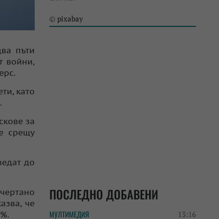
pixabay
©
два пъти
т войни,
ерс.
ти, като
.
скове за
е срещу
ведат до
ПОСЛЕДНО ДОБАВЕНИ
дчертано
азва, че
МУЛТИМЕДИЯ
%.
13:16