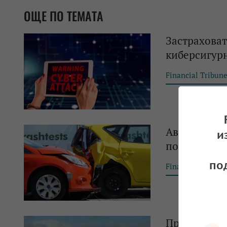
ОЩЕ ПО ТЕМАТА
Застраховат
киберсигур
Financial Tribun
Автомобилн
и
поскъпване
по
Financial Tribun
Проучват въ