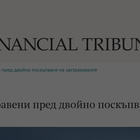
 пред двойно поскъпване на застраховките
ОГИИ
За нас
Реклама
Ко
И
Част от Tribune Media Gr
А
авени пред двойно поскъпв
БИЛИ
ЕДИЯ