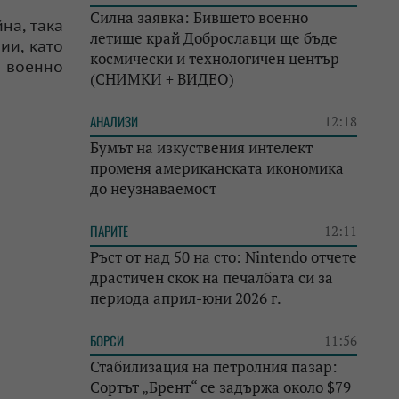
Силна заявка: Бившето военно
на, така
летище край Доброславци ще бъде
ии, като
космически и технологичен център
а военно
(СНИМКИ + ВИДЕО)
АНАЛИЗИ
12:18
Бумът на изкуствения интелект
променя американската икономика
до неузнаваемост
ПАРИТЕ
12:11
Ръст от над 50 на сто: Nintendo отчете
драстичен скок на печалбата си за
периода април-юни 2026 г.
БОРСИ
11:56
Стабилизация на петролния пазар:
Сортът „Брент“ се задържа около $79