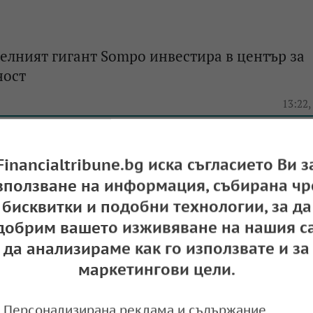
елният гигант Sompo инвестира в център за
ност
e
13:22,
Financialtribune.bg иска съгласието Ви з
ото застраховане във Великобритания с рек
зползване на информация, събирана чр
 от 40%
бисквитки и подобни технологии, за да
добрим вашето изживяване на нашия са
e
11:42,
да анализираме как го използвате и за
маркетингови цели.
зможността за спиране на корабните застра
Персонализирана реклама и съдържание,