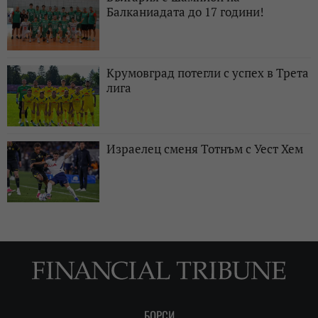
Балканиадата до 17 години!
Крумовград потегли с успех в Трета
лига
Израелец сменя Тотнъм с Уест Хем
БОРСИ