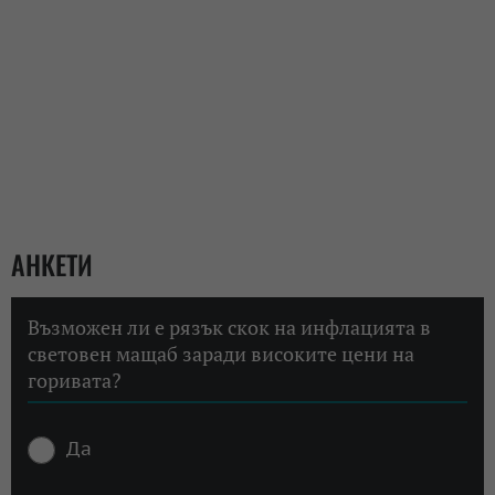
АНКЕТИ
Възможен ли е рязък скок на инфлацията в
световен мащаб заради високите цени на
горивата?
Да