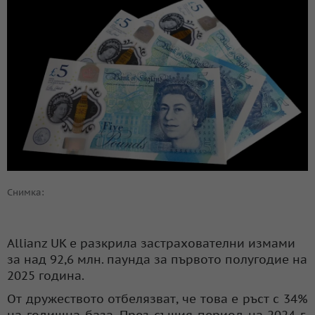
Снимка:
Allianz UK е разкрила застрахователни измами
за над 92,6 млн. паунда за първото полугодие на
2025 година.
От дружеството отбелязват, че това е ръст с 34%
на годишна база. През същия период на 2024 г.