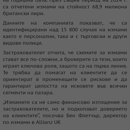
са отчетени измами на стойност 68,9 милиона
британски лири.
Данните на компанията показват, че са
идентифицирани над 15 800 случая на измами
както е персонални, така и с търговски и други
видове полици.
Застрахователят отчита, че схемите за измами
стават все по-сложни, а брокерите са тези, които
играят ключова роля, защото са на първа линия.
Те трябва да помагат на клиентите да се
ориентират в променящите се рискове и да
гарантират целостта на исковете във всички
сегменти на пазара.
„Измамите са не само финансово изтощение за
застрахователите, но и подкопават доверието
на клиентите“, посочва Бен Флетчър, директор
по измами в Allianz UK