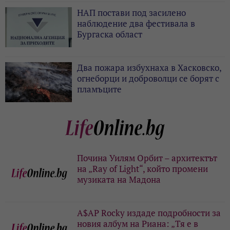
НАП постави под засилено
наблюдение два фестивала в
Бургаска област
Два пожара избухнаха в Хасковско,
огнеборци и доброволци се борят с
пламъците
Почина Уилям Орбит – архитектът
на „Ray of Light“, който промени
музиката на Мадона
A$AP Rocky издаде подробности за
новия албум на Риана: „Тя е в