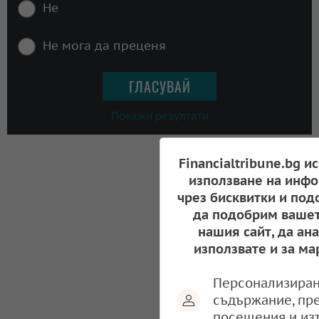
Не
Не мога да преценя
Покажи резултати
Financialtribune.bg и
използване на инфо
чрез бисквитки и под
да подобрим вашет
нашия сайт, да ан
използвате и за ма
Персонализиран
съдържание, пр
посещения и из