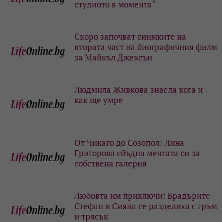
студиото в момента“
Скоро започват снимките на
втората част на биографичния филм
за Майкъл Джексън
Людмила Живкова знаела кога и
как ще умре
От Чикаго до Созопол: Лина
Григорова сбъдна мечтата си за
собствена галерия
Любовта им приключи! Брадърите
Стефан и Сияна се разделиха с гръм
и трясък