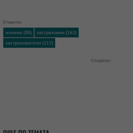
Етикети:
измама (88)
застраховки (162)
застрахователи (117)
Сподели:
ОЩЕ ПО ТЕМАТА