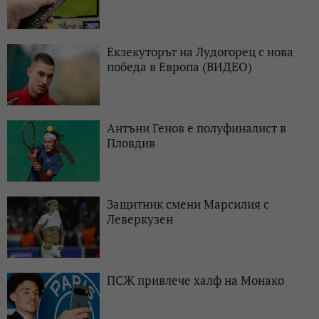
Екзекуторът на Лудогорец с нова
победа в Европа (ВИДЕО)
Антъни Генов е полуфиналист в
Пловдив
Защитник смени Марсилия с
Леверкузен
ПСЖ привлече халф на Монако