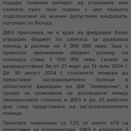
поради големия интерес на стопаните към
схемата през тази година с цел пълното
подпомагане на всички допустими кандидати,
посочват от Фонда.
ДФЗ припомня, че в края на февруари беше
утвърден бюджет по схемата за държавна
помощ в размер на 3 000 000 лева. Така с
приетото увеличение общият размер на
помощта става 3 050 000 лева. Срокът за
кандидатстване бе от 25 март до 31 юли 2024 г.
До 30 август 2024 г. стопаните можеха да
представят застрахователни полици в
областните дирекции на ДФ "Земеделие", а
срокът за сключване на договорите между
земеделските стопани и ДФЗ е до 20 работни
дни след представяне на застрахователните
полици.
Приетите заявления са 729, от които 678 са
допустими за подпомагане. ДФЗ е изплатил 2