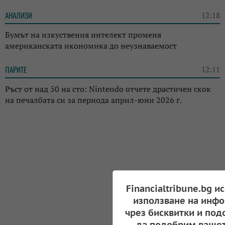
АНАЛИЗИ
12:18
Бумът на изкуствения интелект променя
американската икономика до неузнаваемост
ПАРИТЕ
12:11
Ръст от над 50 на сто: Nintendo отчете драстичен скок
на печалбата си за периода април-юни 2026 г.
Financialtribune.bg и
използване на инфо
чрез бисквитки и под
да подобрим вашет