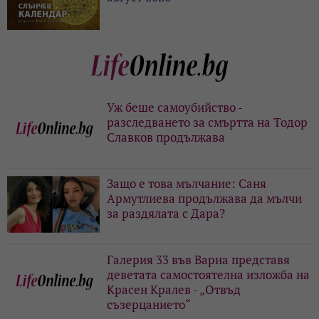
Уж беше самоубийство -
разследването за смъртта на Тодор
Славков продължава
Защо е това мълчание: Саня
Армутлиева продължава да мълчи
за раздялата с Дара?
Галерия 33 във Варна представя
деветата самостоятелна изложба на
Красен Кралев - „Отвъд
съзерцанието“