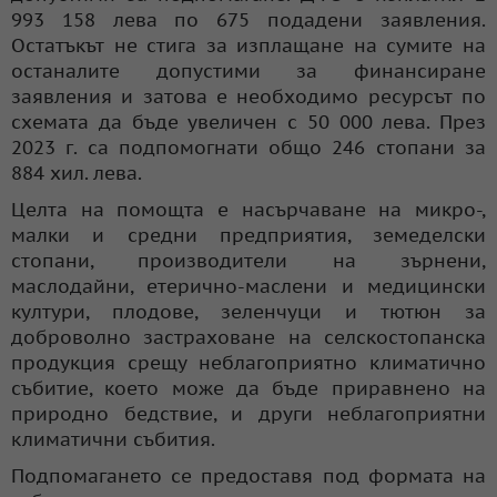
993 158 лева по 675 подадени заявления.
Остатъкът не стига за изплащане на сумите на
останалите допустими за финансиране
заявления и затова е необходимо ресурсът по
схемата да бъде увеличен с 50 000 лева. През
2023 г. са подпомогнати общо 246 стопани за
884 хил. лева.
Целта на помощта е насърчаване на микро-,
малки и средни предприятия, земеделски
стопани, производители на зърнени,
маслодайни, етерично-маслени и медицински
култури, плодове, зеленчуци и тютюн за
доброволно застраховане на селскостопанска
продукция срещу неблагоприятно климатично
събитие, което може да бъде приравнено на
природно бедствие, и други неблагоприятни
климатични събития.
Подпомагането се предоставя под формата на