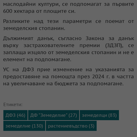
маслодайни култури, се подпомагат за първите
600 хектара от площите си.
Разликите над тези параметри се поемат от
земеделския стопанин.
Дължимият данък, съгласно Закона за данък
върху застрахователните премии (ЗДЗП), се
заплаща изцяло от земеделския стопанин и не е
елемент на подпомагане.
УС на ДФЗ прие изменение на указанията за
предоставяне на помощта през 2024 г. в частта
на увеличаване на бюджета за подпомагане.
Етикети:
ДФЗ (46)
ДФ "Земеделие" (27)
земеделци (83)
земеделие (130)
растениевъдство (3)