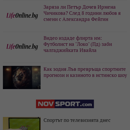
Заряза ли Петър Дочев Ирмена
Чичикова? След 8 години любов я
смени с Александра Фейгин
Видео издаде флирта им:
Футболист на "Локо" (Пд) заби
чалгаджийката Ивайла
Как зодия Лъв превръща спортните
прогнози и казиното в истинско шоу
Спортът по телевизията днес