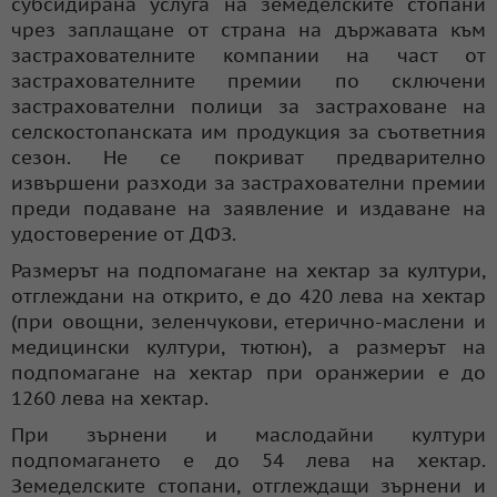
субсидирана услуга на земеделските стопани
чрез заплащане от страна на държавата към
застрахователните компании на част от
застрахователните премии по сключени
застрахователни полици за застраховане на
селскостопанската им продукция за съответния
сезон. Не се покриват предварително
извършени разходи за застрахователни премии
преди подаване на заявление и издаване на
удостоверение от ДФЗ.
Размерът на подпомагане на хектар за култури,
отглеждани на открито, е до 420 лева на хектар
(при овощни, зеленчукови, етерично-маслени и
медицински култури, тютюн), а размерът на
подпомагане на хектар при оранжерии е до
1260 лева на хектар.
При зърнени и маслодайни култури
подпомагането е до 54 лева на хектар.
Земеделските стопани, отглеждащи зърнени и