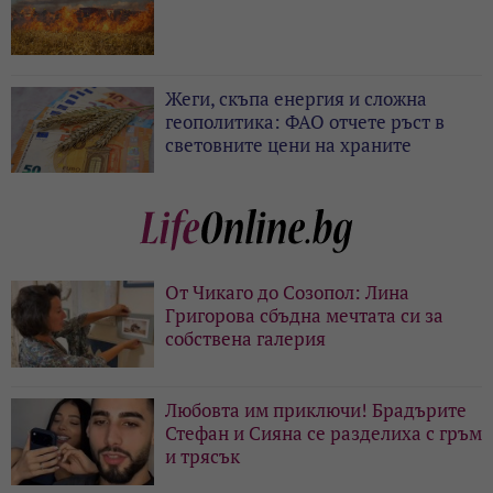
Жеги, скъпа енергия и сложна
геополитика: ФАО отчете ръст в
световните цени на храните
От Чикаго до Созопол: Лина
Григорова сбъдна мечтата си за
собствена галерия
Любовта им приключи! Брадърите
Стефан и Сияна се разделиха с гръм
и трясък