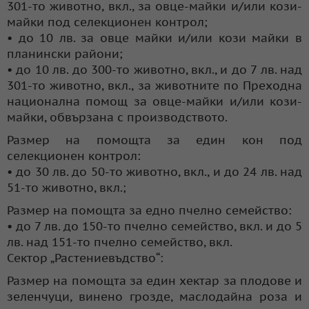
301-то животно, вкл., за овце-майки и/или кози-
майки под селекционен контрол;
• до 10 лв. за овце майки и/или кози майки в
планински райони;
• до 10 лв. до 300-то животно, вкл., и до 7 лв. над
301-то животно, вкл., за животните по Преходна
национална помощ за овце-майки и/или кози-
майки, обвързана с производството.
Размер на помощта за един кон под
селекционен контрол:
• до 30 лв. до 50-то животно, вкл., и до 24 лв. над
51-то животно, вкл.;
Размер на помощта за едно пчелно семейство:
• до 7 лв. до 150-то пчелно семейство, вкл. и до 5
лв. над 151-то пчелно семейство, вкл.
Сектор „Растениевъдство“:
Размер на помощта за един хектар за плодове и
зеленчуци, винено грозде, маслодайна роза и