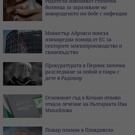
Родители обвиняват столична
болница за заразяване на
новороденото им бебе с инфекция
Министър Абровси поиска
извънредна помощ от ЕС за
секторите млекопроизводство и
свиневъдство
Прокуратурата в Перник започна
разследване за побой и гавра с
дете в Радомир
Основният съд в Кочани отново
отказа лечение на българката Ива
Михайлова
Пожар пламна в Пловдивско