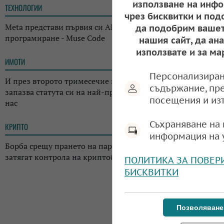
използване на инфо
ТЕХНОЛОГИИ
14:38
чрез бисквитки и под
Meta представи първия си AI инструмент за
да подобрим вашет
програмиране - Muse Code
нашия сайт, да ан
използвате и за ма
ИМОТИ
13:14
Персонализиран
И през второто тримесечие на годината: Къщата
съдържание, пр
запазва статута си на най-предпочитаното жилище у
посещения и из
нас
Съхраняване на 
КРИПТО
13:02
информация на 
Борба срещу прането на пари: Регулаторите в Япония
затягат контрола на криптоборсите в страната
ПОЛИТИКА ЗА ПОВЕР
БИСКВИТКИ
Позволяване