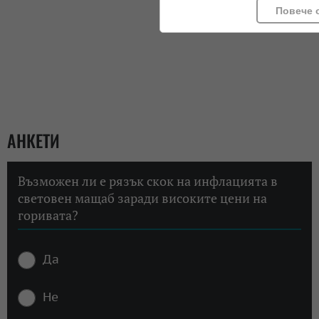
Повече 
АНКЕТИ
Възможен ли е рязък скок на инфлацията в
световен мащаб заради високите цени на
горивата?
Да
Не