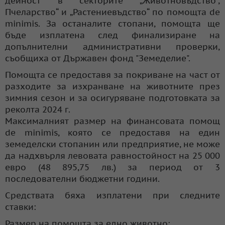
дейност в секторите „Животновъдство“,
Пчеларство“ и „Растениевъдство“ по помощта de
minimis. За останалите стопани, помощта ще
бъде изплатена след финализиране на
допълнителни административни проверки,
съобщиха от Държавен фонд "Земеделие".
Помощта се предоставя за покриване на част от
разходите за изхранване на животните през
зимния сезон и за осигуряване подготовката за
реколта 2024 г.
Максималният размер на финансовата помощ
de minimis, която се предоставя на един
земеделски стопанин или предприятие, не може
да надхвърля левовата равностойност на 25 000
евро (48 895,75 лв.) за период от 3
последователни бюджетни години.
Средствата бяха изплатени при следните
ставки:
Размер на помощта за едно животно: