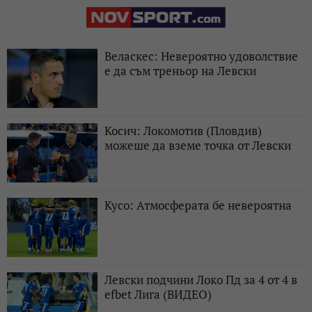
Веласкес: Невероятно удоволствие
е да съм треньор на Левски
Косич: Локомотив (Пловдив)
можеше да вземе точка от Левски
Кусо: Атмосферата бе невероятна
Левски подчини Локо Пд за 4 от 4 в
efbet Лига (ВИДЕО)