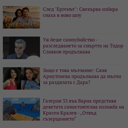
След "Ергенът": Свекърва избира
снаха в ново шоу
Уж беше самоубийство -
разследването за смъртта на Тодор
Славков продължава
Защо е това мълчание: Саня
Армутлиева продължава да мълчи
за раздялата с Дара?
Галерия 33 във Варна представя
деветата самостоятелна изложба на
Красен Кралев - „Отвъд
съзерцанието“