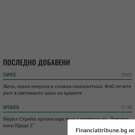
ПОСЛЕДНО ДОБАВЕНИ
ПАРИТЕ
18:05
Жеги, скъпа енергия и сложна геополитика: ФАО отчете
ръст в световните цени на храните
МРЕЖАТА
17:38
Мерил Стрийп организира търг с костюми от „Дяволът
носи Прада 2“
Financialtribune.bg и