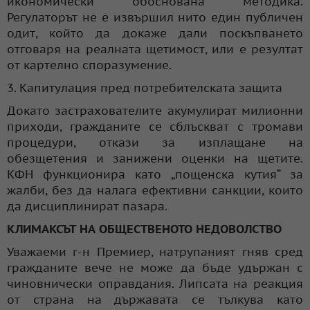
икономически обоснована методика.
Регулаторът не е извършил нито един публичен
одит, който да докаже дали поскъпването
отговаря на реалната щетимост, или е резултат
от картелно споразумение.
3. Капитулация пред потребителската защита
Докато застрахователите акумулират милионни
приходи, гражданите се сблъскват с тромави
процедури, откази за изплащане на
обезщетения и занижени оценки на щетите.
КФН функционира като „пощенска кутия“ за
жалби, без да налага ефективни санкции, които
да дисциплинират пазара.
КЛИМАКСЪТ НА ОБЩЕСТВЕНОТО НЕДОВОЛСТВО
Уважаеми г-н Премиер, натрупаният гняв сред
гражданите вече не може да бъде удържан с
чиновнически оправдания. Липсата на реакция
от страна на държавата се тълкува като