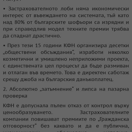
• Застрахователното лоби няма икономически
интерес от въвеждането на системата, тъй като
над 80% от българските шофьори са изрядни и
при справедлив модел техните премии трябва
да спаднат драстично.
• През тези 15 години КФН организира десетки
„обществени обсъждания“, изработи няколко
козметични и умишлено неприложими проекта,
с единствената цел процесът да бъде размиван
и отлаган във времето. Това е директен саботаж
срещу джоба на българския данъкоплатец.
2. Абсолютно „затъмнение“ и липса на пазарна
проверка
КФН е допуснала пълен отказ от контрол върху
ценообразуването. Застрахователните
компании повишават премиите по „Гражданска
отговорност“ без каквато и да е публична,