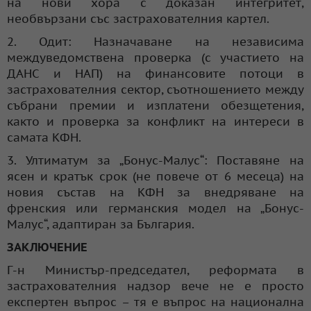
на нови хора с доказан интегритет,
необвързани със застрахователния картел.
2. Одит: Назначаване на независима
междуведомствена проверка (с участието на
ДАНС и НАП) на финансовите потоци в
застрахователния сектор, съотношението между
събрани премии и изплатени обезщетения,
както и проверка за конфликт на интереси в
самата КФН.
3. Ултиматум за „Бонус-Малус“: Поставяне на
ясен и кратък срок (не повече от 6 месеца) на
новия състав на КФН за внедряване на
френския или германския модел на „Бонус-
Малус“, адаптиран за България.
ЗАКЛЮЧЕНИЕ
Г-н Министър-председател, реформата в
застрахователния надзор вече не е просто
експертен въпрос – тя е въпрос на национална