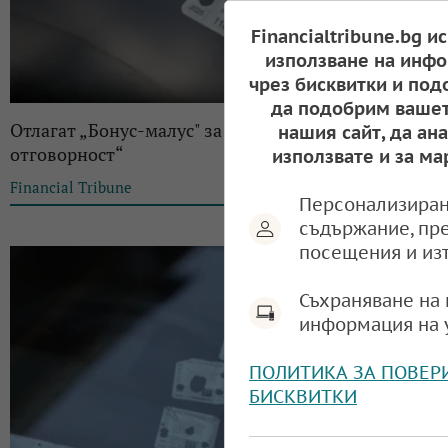
Financialtribune.bg и
използване на инфо
чрез бисквитки и под
да подобрим вашет
Отлагат „Бонус-малус" за „Гражданска
нашия сайт, да ан
отговорност“
използвате и за ма
Financial Tribune
13:16, 26.01.2026
Персонализиран
съдържание, пр
посещения и из
Съхраняване на 
информация на 
ПОЛИТИКА ЗА ПОВЕР
БИСКВИТКИ