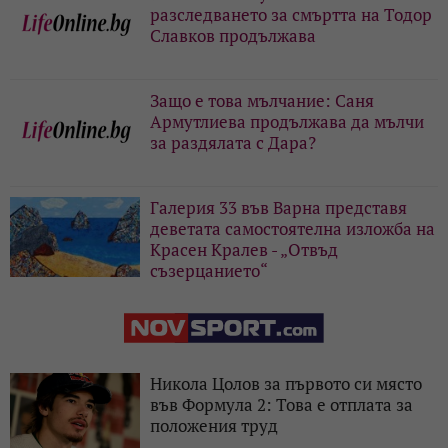
разследването за смъртта на Тодор
Славков продължава
Защо е това мълчание: Саня
Армутлиева продължава да мълчи
за раздялата с Дара?
Галерия 33 във Варна представя
деветата самостоятелна изложба на
Красен Кралев - „Отвъд
съзерцанието“
Никола Цолов за първото си място
във Формула 2: Това е отплата за
положения труд