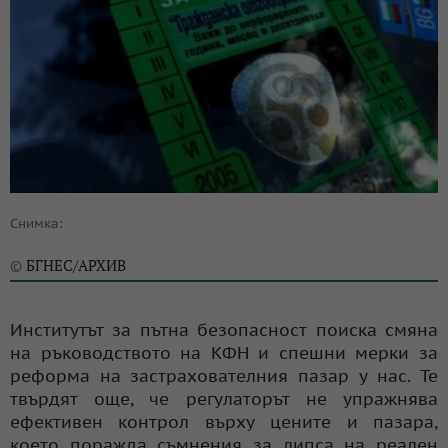
Снимка:
БГНЕС/АРХИВ
©
Институтът за пътна безопасност поиска смяна
на ръководството на КФН и спешни мерки за
реформа на застрахователния пазар у нас. Те
твърдят още, че регулаторът не упражнява
ефективен контрол върху цените и пазара,
което поражда съмнения за липса на реален