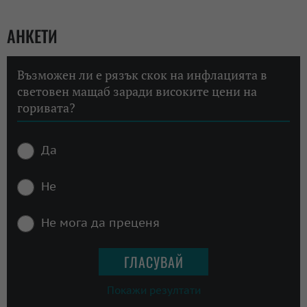
АНКЕТИ
Възможен ли е рязък скок на инфлацията в
световен мащаб заради високите цени на
горивата?
Да
Не
Не мога да преценя
Покажи резултати