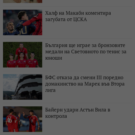
Халф на Макаби коментира
загубата от ЦСКА
България ще играе за бронзовите
медали на Световното по тенис за
юноши
БФС отказа да смени III поредно
домакинство на Марек във Втора
лига
Байерн удари Астън Вила в
контрола