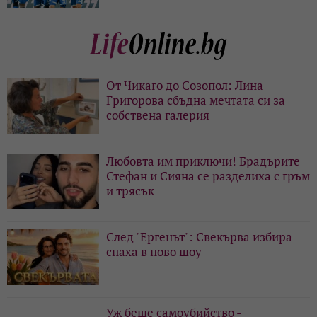
От Чикаго до Созопол: Лина
Григорова сбъдна мечтата си за
собствена галерия
Любовта им приключи! Брадърите
Стефан и Сияна се разделиха с гръм
и трясък
След "Ергенът": Свекърва избира
снаха в ново шоу
Уж беше самоубийство -